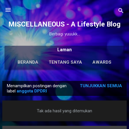
Langsung ke konten utama
MISCELLANEOUS - A Lifestyle Blog
Berbagi yuuukk...
Laman
BERANDA
TENTANG SAYA
AWARDS
ANTOLOGI
LAINNYA…
KARYA SOLO
Menampilkan postingan dengan
TUNJUKKAN SEMUA
P
label
anggota DPDRI
o
s
Tak ada hasil yang ditemukan
t
i
n