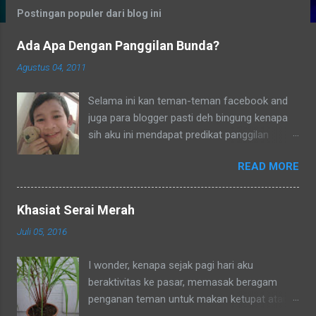
g
Postingan populer dari blog ini
a
Ada Apa Dengan Panggilan Bunda?
n
Agustus 04, 2011
Selama ini kan teman-teman facebook and
juga para blogger pasti deh bingung kenapa
sih aku ini mendapat predikat panggilan
sebagai bunda. Secara umum dalam bahasa
READ MORE
Indonesia yang baku bunda kan artinya ibu.
Lho? Koq? Aku dipanggil ibu oleh semua
yang kenal aku, termasuk tetangga-tetangga
Khasiat Serai Merah
dilingkungkungan RT tempat tinggalku
Juli 05, 2016
ataupun tetangga-tetangga ditempat tinggal
anakku. Memang aku akhirnya 90% jadi salah
I wonder, kenapa sejak pagi hari aku
satu penghuni di lingkungan RT ditempat
beraktivitas ke pasar, memasak beragam
tinggal anakku yaitu Green Bintaro Residence.
penganan teman untuk makan ketupat atau
Para ojeckers (yang udah kenal tentunya) pun