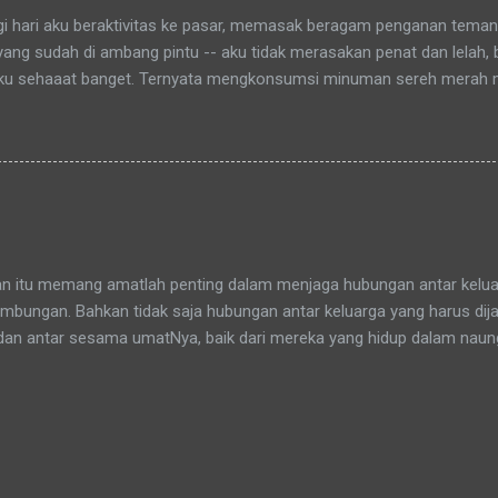
agi hari aku beraktivitas ke pasar, memasak beragam penganan tema
 yang sudah di ambang pintu -- aku tidak merasakan penat dan lelah,
ku sehaaat banget. Ternyata mengkonsumsi minuman sereh merah
hamdulillah, khasiat serai merah ini sudah bisa kurasakan manfaatny
an itu memang amatlah penting dalam menjaga hubungan antar keluar
bungan. Bahkan tidak saja hubungan antar keluarga yang harus dijag
dan antar sesama umatNya, baik dari mereka yang hidup dalam nau
yang tidak sepaham. Sepaham di sini diartikan menganut agama ya
dalah sama, tidak ada perbedaan si kaya dan si miskin, pun tidak j
slim. Di muka bumi ciptaanNya ini kita semua sebenarnya bersaud
adang berbeda dalam menafsirkannya. Adikku (pr. berjilbab ungu) dan a