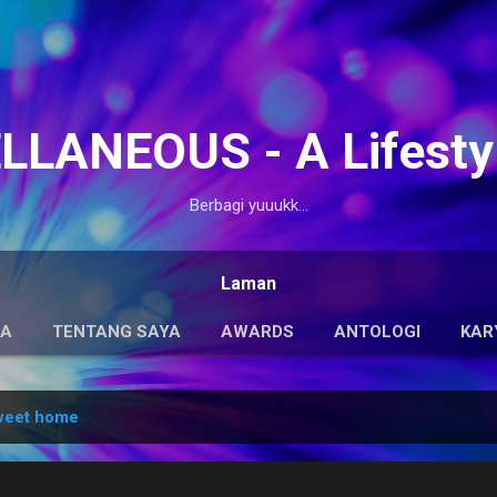
Langsung ke konten utama
LANEOUS - A Lifesty
Berbagi yuuukk...
Laman
DA
TENTANG SAYA
AWARDS
ANTOLOGI
KAR
weet home