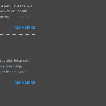
n untuk makan ketupat
 bahkan aku begitu
 membuat staminaku
a untuk kesehatan
READ MORE
ga agar tetap solid
a, tetapi juga
ngan kepercayaan atau
ng sama. Karena di
READ MORE
uga dalam menganut
ara. Hanya mungkin
dik lelaki baju batik