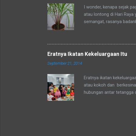
sedang mengadaka...
I wonder, kenapa sejak p
atau lontong di Hari Raya
semangat, rasanya badan
okpu a.k.a. oke punya. Al
tubuhku.
Eratnya Ikatan Kekeluargaan Itu
September 21, 2014
Eratnya ikatan kekeluarga
atau kokoh dan berkesinam
hubungan antar tetangga 
agama yang sepaham atau 
mata Sang Pencipta kita a
agama Muslim atau Non-Mu
persepsi setiap orang terk
dan kel.