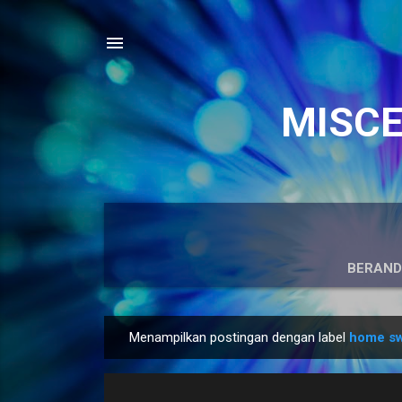
MISCEL
BERAN
Menampilkan postingan dengan label
home s
P
o
s