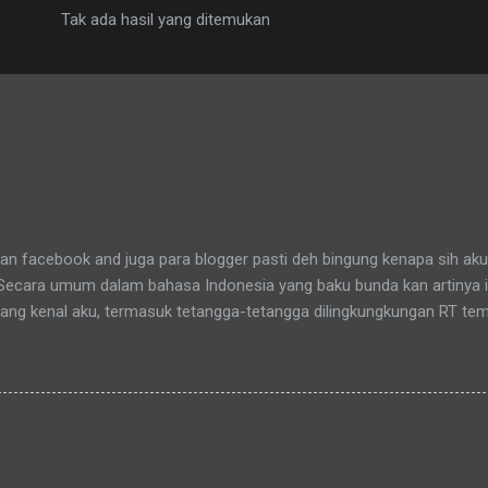
Tak ada hasil yang ditemukan
n facebook and juga para blogger pasti deh bingung kenapa sih aku
 Secara umum dalam bahasa Indonesia yang baku bunda kan artinya 
yang kenal aku, termasuk tetangga-tetangga dilingkungkungan RT tem
t tinggal anakku. Memang aku akhirnya 90% jadi salah satu penghuni
aitu Green Bintaro Residence. Para ojeckers (yang udah kenal tentu
benarnya ada cerita yang khusus kenapa akhirnya semua yang kena
an bunda , sampai-sampai Pak RT dilingkungan pun terkadang mema
-rata keponakanku yang perempuan yang sudah memiliki anak latah
a tidak memanggilku dengan sebutan "Uning" seperti biasanya. Nah 