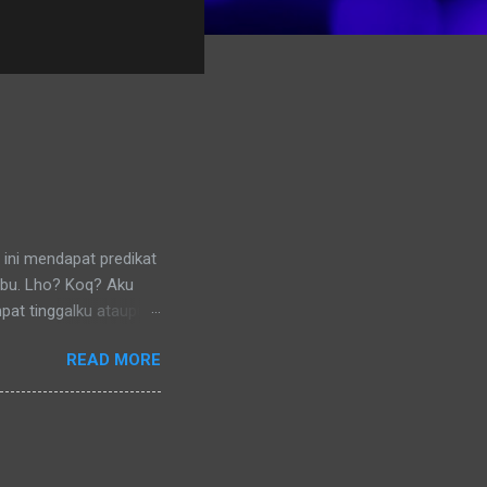
 ini mendapat predikat
ibu. Lho? Koq? Aku
pat tinggalku ataupun
 di lingkungan RT
READ MORE
nya) pun memanggilku
l denganku
nggilku dengan
 memanggilku dengan
repotnya kalau kami