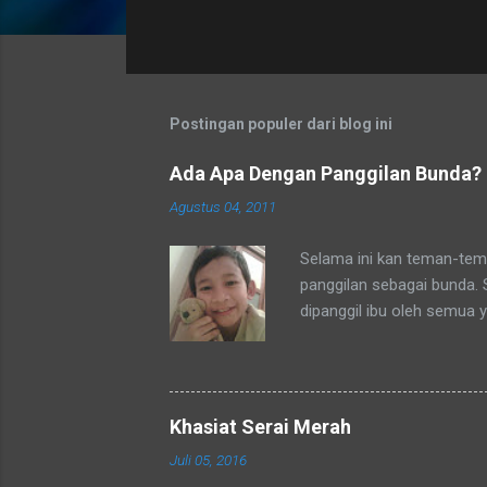
t
i
n
g
a
Postingan populer dari blog ini
n
Ada Apa Dengan Panggilan Bunda?
Agustus 04, 2011
Selama ini kan teman-tema
panggilan sebagai bunda.
dipanggil ibu oleh semua 
tetangga-tetangga ditempa
ditempat tinggal anakku y
dengan sebutan bunda. Se
mengenalku dengan sebut
Khasiat Serai Merah
sebutan tsb. Hampir rata
Juli 05, 2016
sebutan bunda juga. Merek