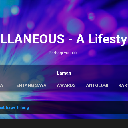
Langsung ke konten utama
LANEOUS - A Lifesty
Berbagi yuuukk...
Laman
DA
TENTANG SAYA
AWARDS
ANTOLOGI
KAR
at hape hilang