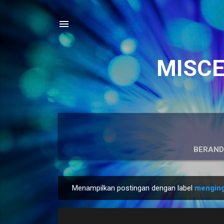
MISCEL
BERAN
Menampilkan postingan dengan label
menging
P
o
s