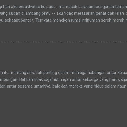
agi hari aku beraktivitas ke pasar, memasak beragam penganan tema
 yang sudah di ambang pintu -- aku tidak merasakan penat dan lelah,
ku sehaaat banget. Ternyata mengkonsumsi minuman sereh merah
hamdulillah, khasiat serai merah ini sudah bisa kurasakan manfaatny
an itu memang amatlah penting dalam menjaga hubungan antar keluar
bungan. Bahkan tidak saja hubungan antar keluarga yang harus dijag
dan antar sesama umatNya, baik dari mereka yang hidup dalam nau
yang tidak sepaham. Sepaham di sini diartikan menganut agama ya
dalah sama, tidak ada perbedaan si kaya dan si miskin, pun tidak j
slim. Di muka bumi ciptaanNya ini kita semua sebenarnya bersaud
adang berbeda dalam menafsirkannya. Adikku (pr. berjilbab ungu) dan a