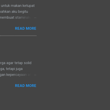
n untuk makan ketupat
 bahkan aku begitu
 membuat staminaku
a untuk kesehatan
READ MORE
ga agar tetap solid
a, tetapi juga
ngan kepercayaan atau
ng sama. Karena di
READ MORE
uga dalam menganut
ara. Hanya mungkin
dik lelaki baju batik