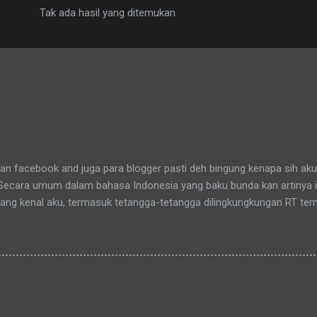
Tak ada hasil yang ditemukan
n facebook and juga para blogger pasti deh bingung kenapa sih aku
 Secara umum dalam bahasa Indonesia yang baku bunda kan artinya 
yang kenal aku, termasuk tetangga-tetangga dilingkungkungan RT tem
t tinggal anakku. Memang aku akhirnya 90% jadi salah satu penghuni
aitu Green Bintaro Residence. Para ojeckers (yang udah kenal tentu
benarnya ada cerita yang khusus kenapa akhirnya semua yang kena
an bunda , sampai-sampai Pak RT dilingkungan pun terkadang mema
-rata keponakanku yang perempuan yang sudah memiliki anak latah
a tidak memanggilku dengan sebutan "Uning" seperti biasanya. Nah 