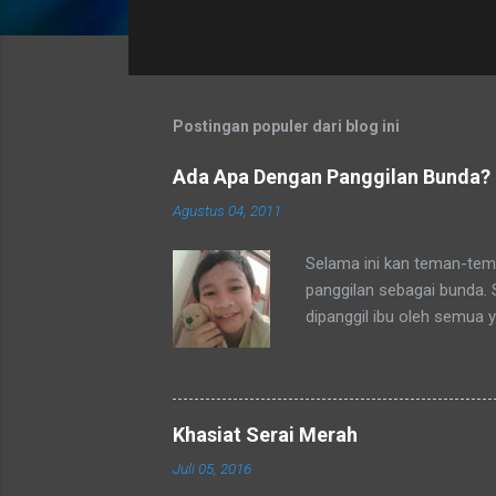
t
i
n
g
a
Postingan populer dari blog ini
n
Ada Apa Dengan Panggilan Bunda?
Agustus 04, 2011
Selama ini kan teman-tema
panggilan sebagai bunda.
dipanggil ibu oleh semua 
tetangga-tetangga ditempa
ditempat tinggal anakku y
dengan sebutan bunda. Se
mengenalku dengan sebut
Khasiat Serai Merah
sebutan tsb. Hampir rata
Juli 05, 2016
sebutan bunda juga. Merek