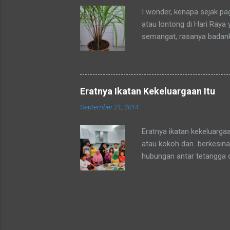
sedang mengadaka...
I wonder, kenapa sejak p
atau lontong di Hari Raya
semangat, rasanya badan
okpu a.k.a. oke punya. Al
tubuhku.
Eratnya Ikatan Kekeluargaan Itu
September 21, 2014
Eratnya ikatan kekeluarga
atau kokoh dan berkesinam
hubungan antar tetangga 
agama yang sepaham atau 
mata Sang Pencipta kita a
agama Muslim atau Non-Mu
persepsi setiap orang terk
dan kel.