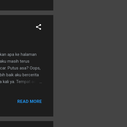
kan apa ke halaman
a aku masih terus
car. Putus asa? Oops,
ih baik aku bercerita
 kali ya. Tempat acara
a sudah ditetapkan
 acara.
READ MORE