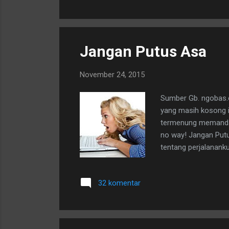
Jangan Putus Asa
November 24, 2015
Sumber Gb. ngobas.
yang masih kosong in
termenung memandang
no way! Jangan Putus
tentang perjalanank
yang harus aku jela
sebagai "meeting po
32 komentar