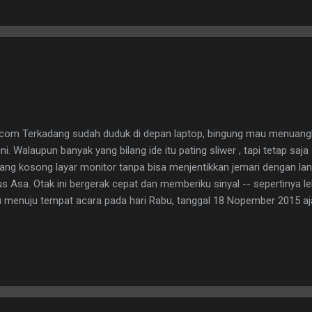
com Terkadang sudah duduk di depan laptop, bingung mau menuang
i. Walaupun banyak yang bilang ide itu pating sliwer , tapi tetap saj
 kosong layar monitor tanpa bisa menjentikkan jemari dengan lan
 Asa. Otak ini bergerak cepat dan memberiku sinyal -- sepertinya leb
u menuju tempat acara pada hari Rabu, tanggal 18 Nopember 2015 aja
ng adalah sebuah stasiun kereta api bernama Stasiun Juanda, di man
int" untuk kemudian ber-sama-sama kolega yang lain menuju tempat