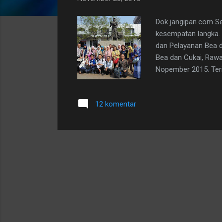
t
i
Dok jangipan.com Se
n
kesempatan langka. 
g
dan Pelayanan Bea d
a
Bea dan Cukai, Rawa
Nopember 2015. Teri
n
12 komentar