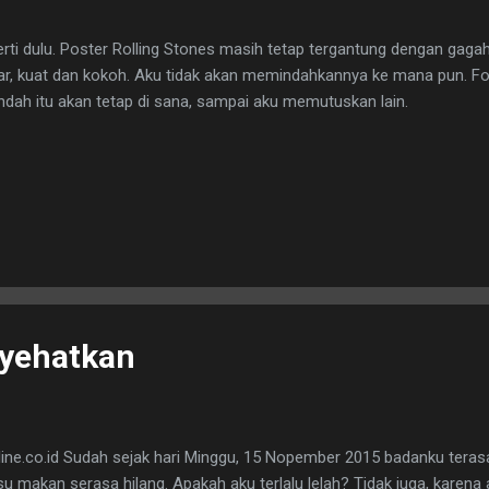
rti dulu. Poster Rolling Stones masih tetap tergantung dengan gagah
ar, kuat dan kokoh. Aku tidak akan memindahkannya ke mana pun. F
ndah itu akan tetap di sana, sampai aku memutuskan lain.
nyehatkan
line.co.id Sudah sejak hari Minggu, 15 Nopember 2015 badanku tera
u makan serasa hilang. Apakah aku terlalu lelah? Tidak juga, karena