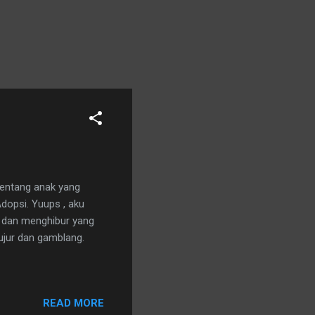
tentang anak yang
dopsi. Yuups , aku
cu dan menghibur yang
ujur dan gamblang.
READ MORE