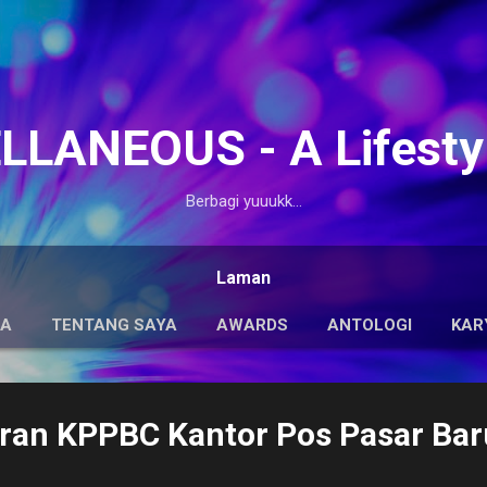
Langsung ke konten utama
LANEOUS - A Lifesty
Berbagi yuuukk...
Laman
DA
TENTANG SAYA
AWARDS
ANTOLOGI
KAR
eran KPPBC Kantor Pos Pasar Bar