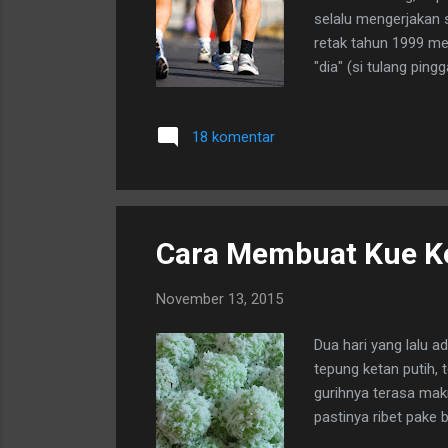
selalu mengerjakan s
retak tahun 1999 me
"dia" (si tulang ping
maksud, siapa pun me
dan jatuh sakit.
18 komentar
Cara Membuat Kue K
November 13, 2015
Dua hari yang lalu a
tepung ketan putih, 
gurihnya terasa mak
pastinya ribet pake b