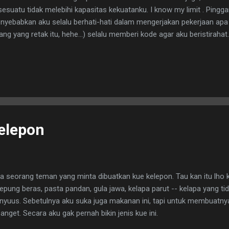
esuatu tidak melebihi kapasitas kekuatanku. I know my limit . Ping
nyebabkan aku selalu berhati-hati dalam mengerjakan pekerjaan apa
gang yang retak itu, hehe...) selalu memberi kode agar aku beristiraha
milikinya. Hanya saja acapkali tak pernah dihiraukan. Alhasil badan
elepon
da seorang teman yang minta dibuatkan kue kelepon. Tau kan itu lho k
tepung beras, pasta pandan, gula jawa, kelapa parut -- kelapa yang tid
nyuus. Sebetulnya aku suka juga makanan ini, tapi untuk membuatny
anget. Secara aku gak pernah bikin jenis kue ini.