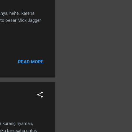
nya, hehe...karena
oto besar Mick Jagger
READ MORE
sa kurang nyaman,
 aku berusaha untuk