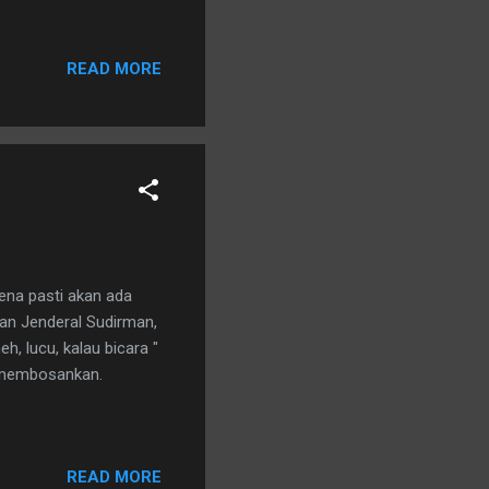
READ MORE
ena pasti akan ada
an Jenderal Sudirman,
, lucu, kalau bicara "
k membosankan.
READ MORE