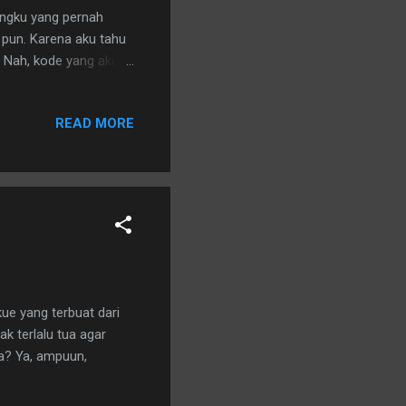
gangku yang pernah
 pun. Karena aku tahu
t. Nah, kode yang aku
 pun jadi mudah lemah
READ MORE
ue yang terbuat dari
ak terlalu tua agar
a? Ya, ampuun,