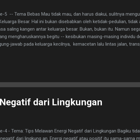
e-5 -- Tema Bebas Mau tidak mau, dan harus diakui, sulitnya meng
Keluarga Besar. Hal ini bukan disebabkan oleh ketidak-pedulian, tid
asa saling kangen antar keluarga besar. Bukan, bukan itu. Namun sega
 yang mengharuskannya begitu -- kesibukan masing-masing individu 
ung-jawab pada keluarga kecilnya, kemacetan lalu lintas jalan, trans
 dalam -- apalagi bila kita pergi tanpa kendaraan pribadi. Tak seoran
a -- sangat banyak biaya yang harus dikeluarkan.
Negatif dari Lingkungan
-4 - Tema: Tips Melawan Energi Negatif dari Lingkungan Bagiku tida
negatif dari lingkung an. Energi negatif atau positif itu sama-sama 