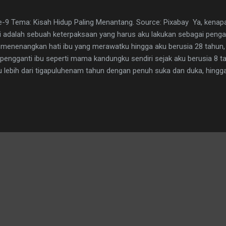
ke-9 Tema: Kisah Hidup Paling Menantang. Source: Pixabay Ya, kenap
 ini adalah sebuah keterpaksaan yang harus aku lakukan sebagai peng
n menenangkan hati ibu yang merawatku hingga aku berusia 28 tahun
 pengganti ibu seperti mama kandungku sendiri sejak aku berusia 8 ta
lebih dari tigapuluhenam tahun dengan penuh suka dan duka, hingga
mun hingga puluhan tahun kemudian, beliau tetaplah menjadi seoran
kakku.