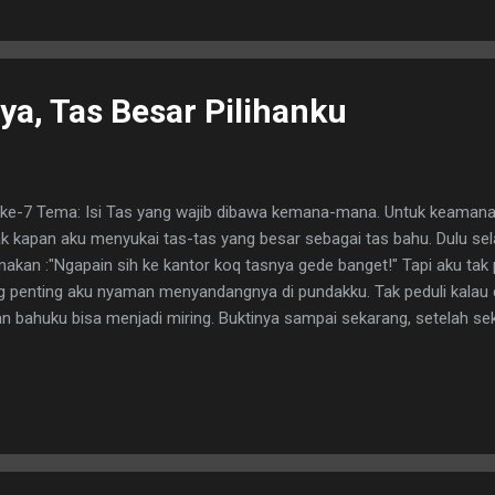
a, Tas Besar Pilihanku
ke-7 Tema: Isi Tas yang wajib dibawa kemana-mana. Untuk keamanan
jak kapan aku menyukai tas-tas yang besar sebagai tas bahu. Dulu se
akan :"Ngapain sih ke kantor koq tasnya gede banget!" Tapi aku tak
 penting aku nyaman menyandangnya di pundakku. Tak peduli kalau 
 bahuku bisa menjadi miring. Buktinya sampai sekarang, setelah sek
 seimbang tuh.