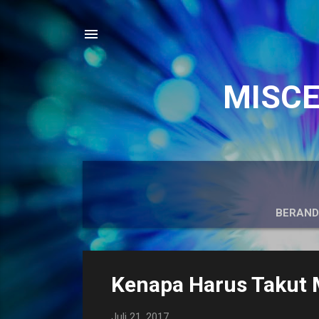
MISCEL
BERAN
P
Kenapa Harus Takut 
o
s
Juli 21, 2017