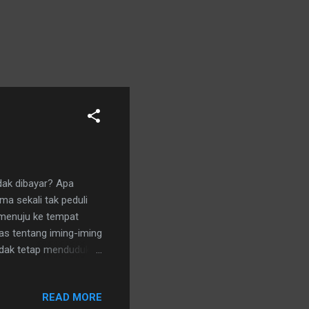
dak dibayar? Apa
a sekali tak peduli
 menuju ke tempat
tas tentang iming-iming
idak tetap menduduki
READ MORE