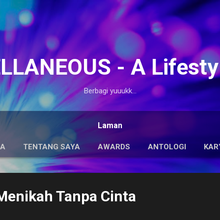
Langsung ke konten utama
LANEOUS - A Lifesty
Berbagi yuuukk...
Laman
DA
TENTANG SAYA
AWARDS
ANTOLOGI
KAR
Menikah Tanpa Cinta