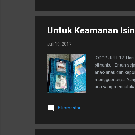
Untuk Keamanan Isiny
Juli 19, 2017
ODOP JULI-17, Hari 
pilihanku . Entah se
anak-anak dan kepon
menggubrisnya. Yang
ada yang mengatakan
bahuku dalam posisi
5 komentar