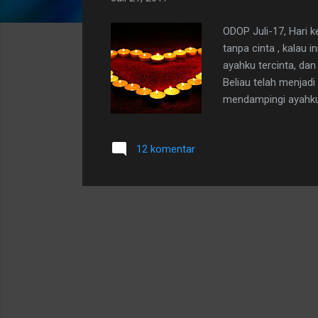
t
i
ODOP Juli-17, Hari 
n
tanpa cinta , kalau
g
ayahku tercinta, da
a
Beliau telah menjadi
mendampingi ayahku 
n
pada tahun 1967. Na
bagiku dan kakak-ka
12 komentar