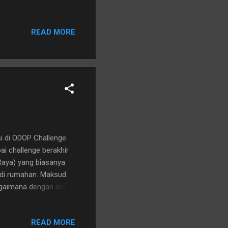
READ MORE
si di ODOP Challenge
i challenge berakhir
Raya) yang biasanya
a di rumahan. Maksud
agaimana dengan diriku
erima THR. Tapi
Terus terang di usia
READ MORE