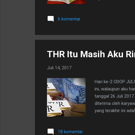
6 komentar
THR Itu Masih Aku R
Juli 14, 2017
Hari ke-2 ODOP JULI-
ini, walaupun aku h
tanggal 26 Juli 201
diterima oleh karya
yang terakhir ini a
yang tidak termasuk
pengecualian buatku
18 komentar
sepertiku ini, THR it