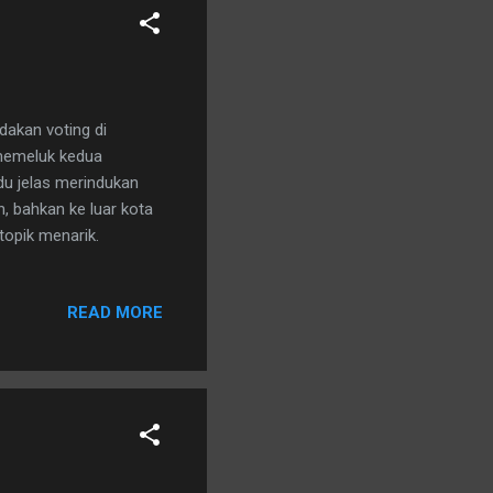
dakan voting di
 memeluk kedua
du jelas merindukan
h, bahkan ke luar kota
 topik menarik.
READ MORE