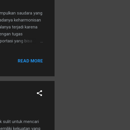
umpulkan saudara yang
ak adanya keharmonisan
lanya terjadi karena
dengan tugas
portasi yang bisa
g jua yang bisa
READ MORE
k sulit untuk mencari
memiliki kekuatan yang