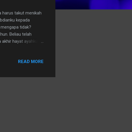
a harus takut menikah
abdianku kepada
, mengapa tidak?
hun. Beliau telah
 akhir hayat ayahku
g ibu bak ibu kandung
READ MORE