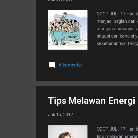
ODOP JULI-17 Hari k
menjadi bagian dari 
atau juga sirnanya r
situasi dan kondisi
kesehariannya, tangg
mengorek kocek lebih
menepis kebenaranny
6 komentar
Tips Melawan Energi 
Juli 16, 2017
ODOP JULI-17 Hari ke
tips melawan energi 