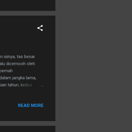
 isinya, tas besar
lalu dicemooh oleh
 pernah
dalam jangka lama,
ian tahun, kedua
READ MORE