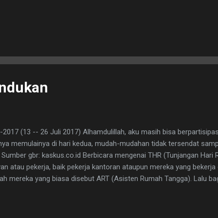
indukan
2017 (13 -- 26 Juli 2017) Alhamdulillah, aku masih bisa berpartisipa
anya memulainya di hari kedua, mudah-mudahan tidak tersendat sampa
7. Sumber gbr: kaskus.co.id Berbicara mengenai THR (Tunjangan Hari 
wan atau pekerja, baik pekerja kantoran ataupun mereka yang bekerj
dalah mereka yang biasa disebut ART (Asisten Rumah Tangga). Lalu b
 dalam kategori mana pun, hehe... Mana ada seorang pensiunan men
. Aku menerima THR setiap menjelang Hari Raya -- dari anak-anakku. 
u masih aku rindukan , hehe...