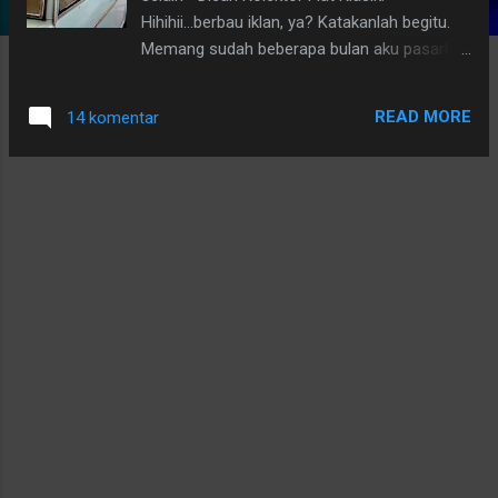
g
Hihihii...berbau iklan, ya? Katakanlah begitu.
a
Memang sudah beberapa bulan aku pasarkan
Fiat Antik ini secara offline antar teman, tapi
n
belum juga ketemu jodohnya..
READ MORE
14 komentar