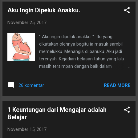
Aku Ingin Dipeluk Anakku.
November 25, 2017
" Aku ingin dipeluk anakku ." Itu yang
dikatakan olehnya begitu ia masuk sambil
memelukku. Menangis di bahuku. Aku jadi
terenyuh. Kejadian belasan tahun yang lalu
masih tersimpan dengan baik dalam
memoriku. Ingatan ini menjadikan semangat
menulisku bangkit dan ingin menorehkan
READ MORE
26 komentar
tentang sesuatu yang ada kaitannya dengan
rasa kerinduan yang mendalam. Aku
berharap dan berdo'a semoga kini ia telah
1 Keuntungan dari Mengajar adalah
mendapatkan apa yang diinginkannya.
Belajar
Sebuah pelukan hangat seorang anak.
November 15, 2017