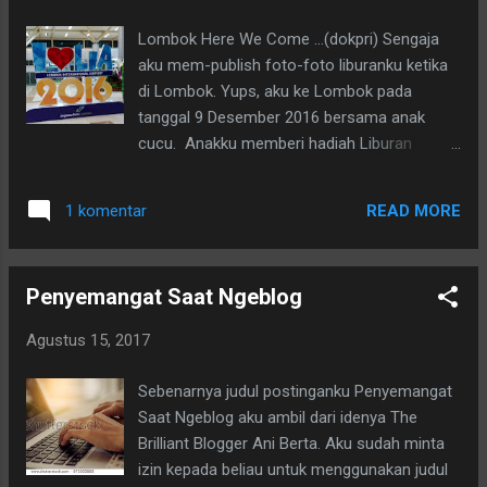
Lombok Here We Come ...(dokpri) Sengaja
aku mem-publish foto-foto liburanku ketika
di Lombok. Yups, aku ke Lombok pada
tanggal 9 Desember 2016 bersama anak
cucu. Anakku memberi hadiah Liburan
sebagai Hadiah Hari Ibu Aku tak ingin foto-
foto itu hilang begitu saja, kemungkinan
READ MORE
1 komentar
handphone-ku yang hilang atau bisa juga
Laptop/PC yang ngadat sehingga tak
satupun foto-foto kenangan yang tertinggal.
Penyemangat Saat Ngeblog
Sayang, kan? Setidaknya bila aku masukkan
di blog akan lebih aman dan siapa tahu bisa
Agustus 15, 2017
pula kelak aku bukukan dalam bentuk
kompilasi foto-foto pilihan, hehe.. O-ya,
Sebenarnya judul postinganku Penyemangat
apalagi ini adalah acara istimewa untukku
Saat Ngeblog aku ambil dari idenya The
sebagai hadiah Hari Ibu dari anakku tentu
Brilliant Blogger Ani Berta. Aku sudah minta
saja yang aku inginkan bisa kelak tetap bisa
izin kepada beliau untuk menggunakan judul
dilihat oleh anak cucuku keceriaan kami