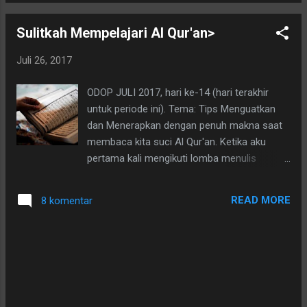
Home ini hanya akulah yang harus
memperhatikan tentang pemeliharaan dan
Sulitkah Mempelajari Al Qur'an>
perawatan rumah. Dananya? Tentu saja
bukan dari kocekku. Aku kan pensiunan
Juli 26, 2017
tanpa pemasukan, hiks...#curcol. Aku aja di
support oleh anak-anakku. Jadi, dana
ODOP JULI 2017, hari ke-14 (hari terakhir
perbaikan juga begitu. Yuk, capcus ke tiga
untuk periode ini). Tema: Tips Menguatkan
aktivitasku di minggu terakhir Juli.
dan Menerapkan dengan penuh makna saat
membaca kita suci Al Qur'an. Ketika aku
pertama kali mengikuti lomba menulis
antologi, tema yang diberikan adalah
menyangkut Masjid, Surau dan Mushola. Aku
READ MORE
8 komentar
bingung apa yang harus aku tulis. Tahun 2012
ketika aku mengikutinya, ilmu menulisku
belum ada apa-apanya, apalagi menyangkut
soal agamaku. Sekarang juga sih masih
seperti itu. Tapi aku terus belajar, belajar dan
belajar. Ilmu agamaku belumlah seujung kuku.
Tapi aku tetap bercerita demi mengikuti