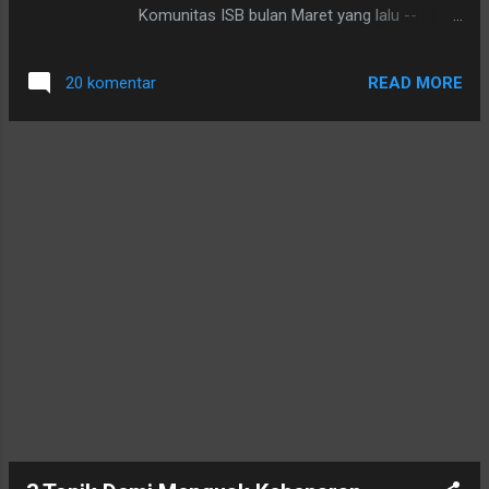
Komunitas ISB bulan Maret yang lalu --
kebetulan aku belum sempat berpartisipasi --
temanya Manfaat Tanaman Obat, Bumbu di
READ MORE
20 komentar
rumah untuk diri sendiri dan lingkungan
(Apotik Hiup/Warung Hidup) .