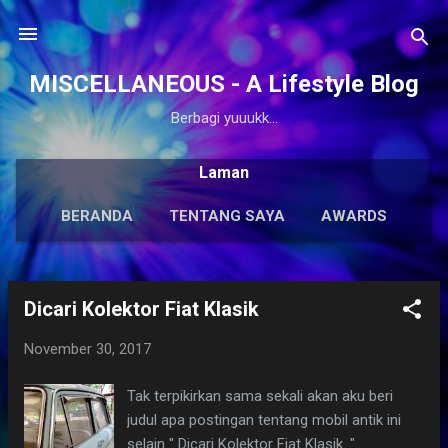
Langsung ke konten utama
MISCELLANEOUS - A Lifestyle Blog
Berbagi yuuukk...
Laman
BERANDA
TENTANG SAYA
AWARDS
ANTOLOGI
LAINNYA…
KARYA SOLO
Dicari Kolektor Fiat Klasik
P
o
November 30, 2017
s
t
Tak terpikirkan sama sekali akan aku beri
i
judul apa postingan tentang mobil antik ini
n
selain " Dicari Kolektor Fiat Klasik. "