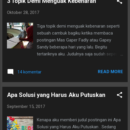
3 Topik Demi Menguak Kebenaran
Oktober 28, 2017
Tiga topik demi menguak kebenaran seperti
sebuah cambuk bagiku ketika membaca
postingan Mas Gaper Fadly atau Gapey
Sandy beberapa hari yang lalu. Begitu
tertariknya aku. Judulnya saja sudah seperti
magnit yang menempel erat sulit dicopot,
hehe... "Cara Mudah Mengadu ke Walikota
READ MORE
14 komentar
TangSel."
Apa Solusi yang Harus Aku Putuskan
September 15, 2017
Kenapa aku memberi judul postingan ini Apa
Solusi yang Harus Aku Putuskan . Sedang