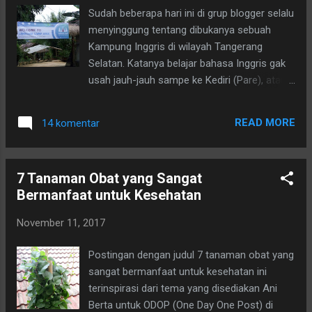
Sudah beberapa hari ini di grup blogger selalu
menyinggung tentang dibukanya sebuah
Kampung Inggris di wilayah Tangerang
Selatan. Katanya belajar bahasa Inggris gak
usah jauh-jauh sampe ke Kediri (Pare), atau
di tempat lain yang jauh dari kota kediaman
kita. Cukup di wilayah Tangerang Selatan
READ MORE
14 komentar
saja, tepatnya di Konservasi Rimbun.
7 Tanaman Obat yang Sangat
Bermanfaat untuk Kesehatan
November 11, 2017
Postingan dengan judul 7 tanaman obat yang
sangat bermanfaat untuk kesehatan ini
terinspirasi dari tema yang disediakan Ani
Berta untuk ODOP (One Day One Post) di