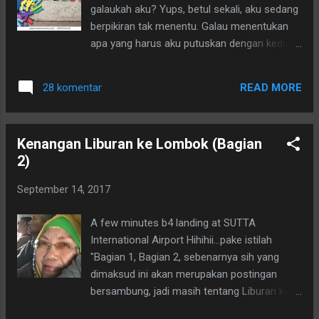
galaukah aku? Yups, betul sekali, aku sedang
berpikiran tak menentu. Galau menentukan
apa yang harus aku putuskan dengan kedua
blog yang aku miliki tapi jarang sekali aku
kunjungi. Istilah di dunia maya blog seperti itu
READ MORE
28 komentar
diberi sentilan "Rumah dengan Sarang Laba-
laba" atau "Rumah yang Berlumut"
Kenangan Liburan ke Lombok (Bagian
2)
September 14, 2017
A few minutes b4 landing at SUTTA
International Airport Hihihii...pake istilah
"Bagian 1, Bagian 2, sebenarnya sih yang
dimaksud ini akan merupakan postingan
bersambung, jadi masih tentang Liburan ke
Lombok yang aku lakukan pada tanggal 9