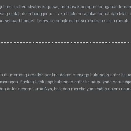
agi hari aku beraktivitas ke pasar, memasak beragam penganan tema
 yang sudah di ambang pintu -- aku tidak merasakan penat dan lelah,
ku sehaaat banget. Ternyata mengkonsumsi minuman sereh merah
hamdulillah, khasiat serai merah ini sudah bisa kurasakan manfaatny
an itu memang amatlah penting dalam menjaga hubungan antar keluar
bungan. Bahkan tidak saja hubungan antar keluarga yang harus dijag
dan antar sesama umatNya, baik dari mereka yang hidup dalam nau
yang tidak sepaham. Sepaham di sini diartikan menganut agama ya
dalah sama, tidak ada perbedaan si kaya dan si miskin, pun tidak j
slim. Di muka bumi ciptaanNya ini kita semua sebenarnya bersaud
adang berbeda dalam menafsirkannya. Adikku (pr. berjilbab ungu) dan a