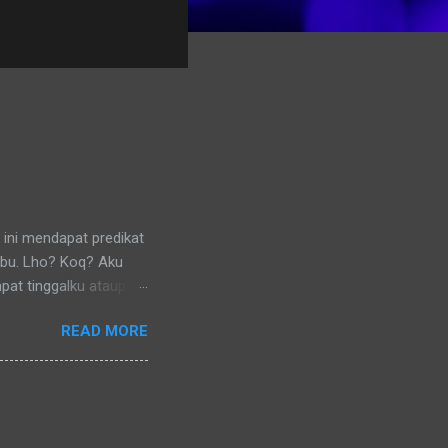
 ini mendapat predikat
ibu. Lho? Koq? Aku
pat tinggalku ataupun
 di lingkungan RT
READ MORE
nya) pun memanggilku
l denganku
nggilku dengan
 memanggilku dengan
repotnya kalau kami