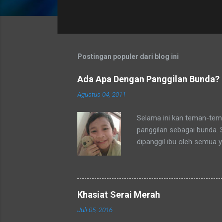
t
i
n
g
a
Postingan populer dari blog ini
n
Ada Apa Dengan Panggilan Bunda?
Agustus 04, 2011
Selama ini kan teman-tema
panggilan sebagai bunda.
dipanggil ibu oleh semua 
tetangga-tetangga ditempa
ditempat tinggal anakku y
dengan sebutan bunda. Se
mengenalku dengan sebut
Khasiat Serai Merah
sebutan tsb. Hampir rata
Juli 05, 2016
sebutan bunda juga. Merek