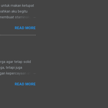
n untuk makan ketupat
 bahkan aku begitu
 membuat staminaku
a untuk kesehatan
READ MORE
ga agar tetap solid
a, tetapi juga
ngan kepercayaan atau
ng sama. Karena di
READ MORE
uga dalam menganut
ara. Hanya mungkin
dik lelaki baju batik