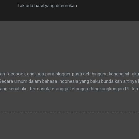
Tak ada hasil yang ditemukan
n facebook and juga para blogger pasti deh bingung kenapa sih aku
 Secara umum dalam bahasa Indonesia yang baku bunda kan artinya 
yang kenal aku, termasuk tetangga-tetangga dilingkungkungan RT tem
t tinggal anakku. Memang aku akhirnya 90% jadi salah satu penghuni
aitu Green Bintaro Residence. Para ojeckers (yang udah kenal tentu
benarnya ada cerita yang khusus kenapa akhirnya semua yang kena
an bunda , sampai-sampai Pak RT dilingkungan pun terkadang mema
-rata keponakanku yang perempuan yang sudah memiliki anak latah
a tidak memanggilku dengan sebutan "Uning" seperti biasanya. Nah 