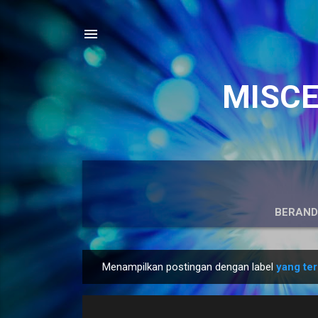
MISCEL
BERAN
Menampilkan postingan dengan label
yang ter
P
o
s