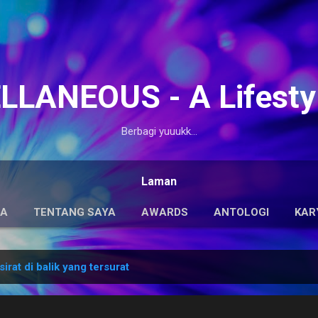
Langsung ke konten utama
LANEOUS - A Lifesty
Berbagi yuuukk...
Laman
DA
TENTANG SAYA
AWARDS
ANTOLOGI
KAR
sirat di balik yang tersurat