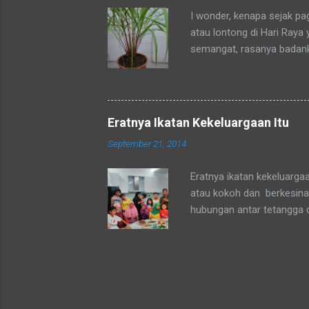
sedang mengadaka...
I wonder, kenapa sejak p
atau lontong di Hari Raya
semangat, rasanya badan
okpu a.k.a. oke punya. Al
tubuhku.
Eratnya Ikatan Kekeluargaan Itu
September 21, 2014
Eratnya ikatan kekeluarga
atau kokoh dan berkesinam
hubungan antar tetangga 
agama yang sepaham atau 
mata Sang Pencipta kita a
agama Muslim atau Non-Mu
persepsi setiap orang terk
dan kel.