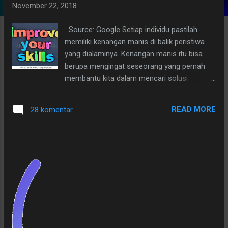
November 22, 2018
g
a
Source: Google Setiap individu pastilah
n
memiliki kenangan manis di balik peristiwa
yang dialaminya. Kenangan manis itu bisa
berupa mengingat seseorang yang pernah
membantu kita dalam mencari solusi
kegalauan, bisa juga tak bisa melupakan
kebaikan orang lain yang mau mengorbankan
READ MORE
28 komentar
waktu, pikiran dan tenaganya demi kemajuan
seorang teman. Nah, yang terakhir inilah
yang akan aku paparkan dalam postinganku
kali ini, Mengulik Kenangan Manis di Balik
Nama Blog.