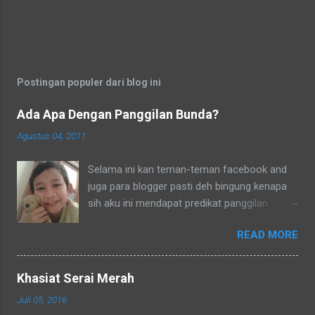
Postingan populer dari blog ini
Ada Apa Dengan Panggilan Bunda?
Agustus 04, 2011
Selama ini kan teman-teman facebook and
juga para blogger pasti deh bingung kenapa
sih aku ini mendapat predikat panggilan
sebagai bunda. Secara umum dalam bahasa
READ MORE
Indonesia yang baku bunda kan artinya ibu.
Lho? Koq? Aku dipanggil ibu oleh semua
yang kenal aku, termasuk tetangga-tetangga
Khasiat Serai Merah
dilingkungkungan RT tempat tinggalku
Juli 05, 2016
ataupun tetangga-tetangga ditempat tinggal