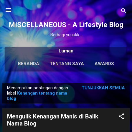
Langsung ke konten utama
MISCELLANEOUS - A Lifestyle Blog
Berbagi yuuukk...
Laman
BERANDA
TENTANG SAYA
AWARDS
ANTOLOGI
LAINNYA…
KARYA SOLO
Menampilkan postingan dengan
TUNJUKKAN SEMUA
P
label
Kenangan tentang nama
blog
o
s
t
Mengulik Kenangan Manis di Balik
i
Nama Blog
n