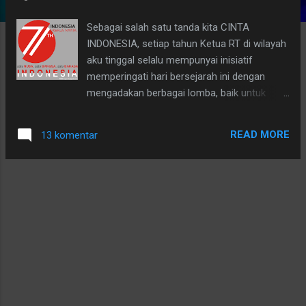
g
Sebagai salah satu tanda kita CINTA
a
INDONESIA, setiap tahun Ketua RT di wilayah
n
aku tinggal selalu mempunyai inisiatif
memperingati hari bersejarah ini dengan
mengadakan berbagai lomba, baik untuk
anak-anak, remaja dan dewasa, bahkan ibu-
ibu dan bapak-bapak. Berkumandangnya
READ MORE
13 komentar
perayaan dengan mengadakan berbagai
lomba sebagai upaya untuk memperlihatkan,
terutama kepada anak-anak kita akan cinta
kita kepada Republik Indonesia, sehingga
akan menimbulkan pula rasa cinta yang
mendalam akan Republik ini di hati mereka, di
mana kaki kita berpijak -- di Tanah Air
Republik Indonesia. Satu Nusa, Satu Bangsa,
Satu Bahasa -- INDONESIA -- Merdeka!