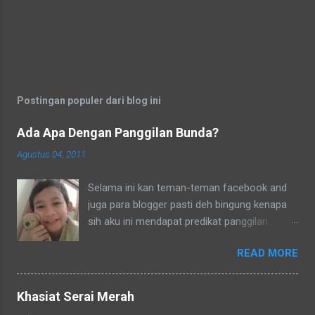
Postingan populer dari blog ini
Ada Apa Dengan Panggilan Bunda?
Agustus 04, 2011
Selama ini kan teman-teman facebook and
juga para blogger pasti deh bingung kenapa
sih aku ini mendapat predikat panggilan
sebagai bunda. Secara umum dalam bahasa
READ MORE
Indonesia yang baku bunda kan artinya ibu.
Lho? Koq? Aku dipanggil ibu oleh semua
yang kenal aku, termasuk tetangga-tetangga
Khasiat Serai Merah
dilingkungkungan RT tempat tinggalku