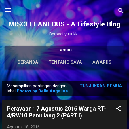
Langsung ke konten utama
MISCELLANEOUS - A Lifestyle Blog
Berbagi yuuukk...
Laman
BERANDA
TENTANG SAYA
AWARDS
ANTOLOGI
LAINNYA…
KARYA SOLO
Menampilkan postingan dengan
TUNJUKKAN SEMUA
P
label
Photos by Bella Angeline
o
s
Perayaan 17 Agustus 2016 Warga RT-
t
4/RW10 Pamulang 2 (PART I)
i
n
Agustus 18, 2016