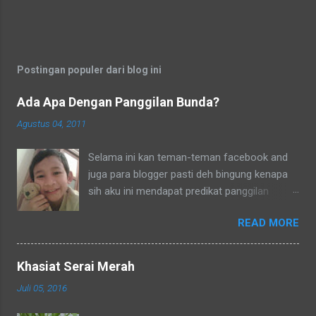
Postingan populer dari blog ini
Ada Apa Dengan Panggilan Bunda?
Agustus 04, 2011
Selama ini kan teman-teman facebook and
juga para blogger pasti deh bingung kenapa
sih aku ini mendapat predikat panggilan
sebagai bunda. Secara umum dalam bahasa
READ MORE
Indonesia yang baku bunda kan artinya ibu.
Lho? Koq? Aku dipanggil ibu oleh semua
yang kenal aku, termasuk tetangga-tetangga
Khasiat Serai Merah
dilingkungkungan RT tempat tinggalku
Juli 05, 2016
ataupun tetangga-tetangga ditempat tinggal
anakku. Memang aku akhirnya 90% jadi salah