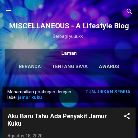
Langsung ke konten utama
MISCELLANEOUS - A Lifestyle Blog
Berbagi yuuukk...
Laman
BERANDA
TENTANG SAYA
AWARDS
ANTOLOGI
LAINNYA…
KARYA SOLO
Menampilkan postingan dengan
TUNJUKKAN SEMUA
P
label
jamur kuku
o
s
Aku Baru Tahu Ada Penyakit Jamur
t
Kuku
i
n
Agustus 18, 2020