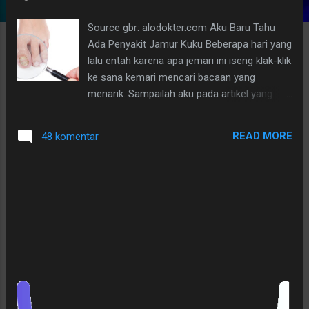
g
Source gbr: alodokter.com Aku Baru Tahu
a
Ada Penyakit Jamur Kuku Beberapa hari yang
n
lalu entah karena apa jemari ini iseng klak-klik
ke sana kemari mencari bacaan yang
menarik. Sampailah aku pada artikel yang
berjudul "Jamur kuku" yang bahasa medisnya
disebut onikomikosis. Wah, ini penting
READ MORE
48 komentar
banget untuk dibaca. Mungkin tidak cuma aku
yang terheran-heran akan adanya penyakit
jamur kuku ini. Banyak dari para reader juga,
kan? Atau memang hanya aku saja, hehe...