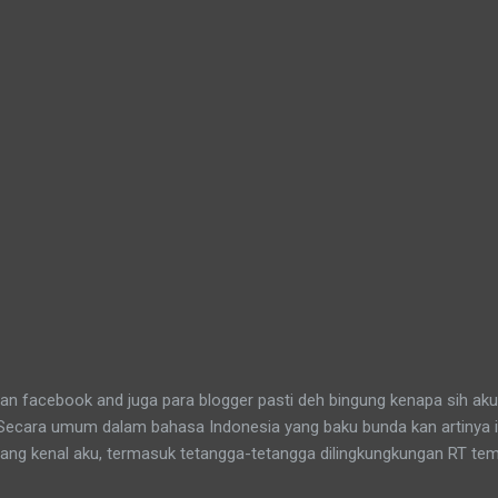
n facebook and juga para blogger pasti deh bingung kenapa sih aku
 Secara umum dalam bahasa Indonesia yang baku bunda kan artinya 
yang kenal aku, termasuk tetangga-tetangga dilingkungkungan RT tem
t tinggal anakku. Memang aku akhirnya 90% jadi salah satu penghuni