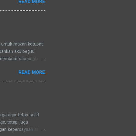
READ MORE
nya) pun memanggilku
l denganku
nggilku dengan
 memanggilku dengan
repotnya kalau kami
n untuk makan ketupat
 bahkan aku begitu
 membuat staminaku
a untuk kesehatan
READ MORE
ga agar tetap solid
a, tetapi juga
ngan kepercayaan atau