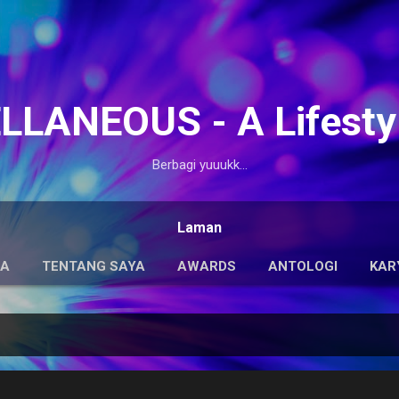
Langsung ke konten utama
LANEOUS - A Lifesty
Berbagi yuuukk...
Laman
DA
TENTANG SAYA
AWARDS
ANTOLOGI
KAR