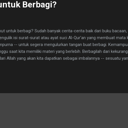
untuk Berbagi?
ut untuk berbagi? Sudah banyak cerita-cerita baik dari buku bacaan, be
engulik isi surat-surat atau ayat suci Al-Qur'an yang membuat mata k
purna -- untuk segera mengulurkan tangan buat berbagi. Kemampuan
ggu saat kita memiliki materi yang berlebih. Berbagilah dari kekuranga
dari Allah yang akan kita dapatkan sebagai imbalannya -- sesuatu yan
kita sudah melupakan apa yang pernah kita akukan. Kita lupa akan dona
s.