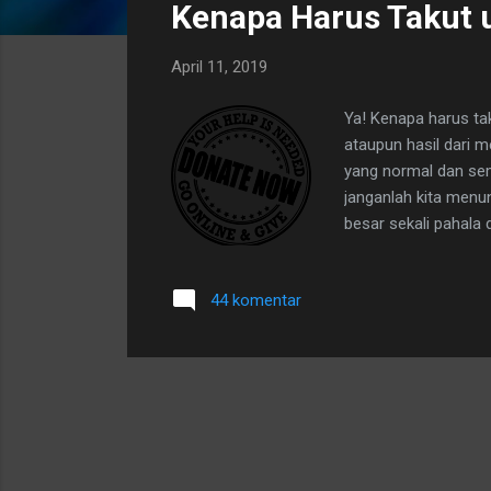
Kenapa Harus Takut 
t
i
April 11, 2019
n
g
Ya! Kenapa harus tak
a
ataupun hasil dari m
n
yang normal dan sem
janganlah kita menun
besar sekali pahala 
kepada kita di kala 
berikan dengan ikhla
44 komentar