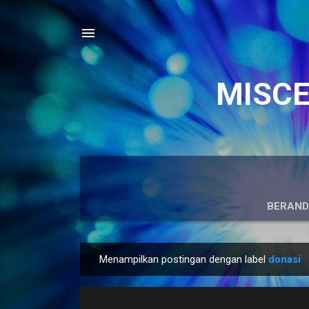
MISCEL
BERAN
Menampilkan postingan dengan label
donasi
P
o
s