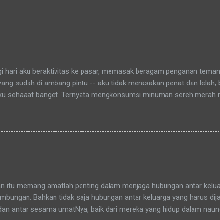
aitu Green Bintaro Residence. Para ojeckers (yang udah kenal tentu
benarnya ada cerita yang khusus kenapa akhirnya semua yang kena
an bunda , sampai-sampai Pak RT dilingkungan pun terkadang mema
-rata keponakanku yang perempuan yang sudah memiliki anak latah
a tidak memanggilku dengan sebutan "Uning" seperti biasanya. Nah 
agi hari aku beraktivitas ke pasar, memasak beragam penganan tema
 yang sudah di ambang pintu -- aku tidak merasakan penat dan lelah,
ku sehaaat banget. Ternyata mengkonsumsi minuman sereh merah
hamdulillah, khasiat serai merah ini sudah bisa kurasakan manfaatny
an itu memang amatlah penting dalam menjaga hubungan antar keluar
bungan. Bahkan tidak saja hubungan antar keluarga yang harus dijag
dan antar sesama umatNya, baik dari mereka yang hidup dalam nau