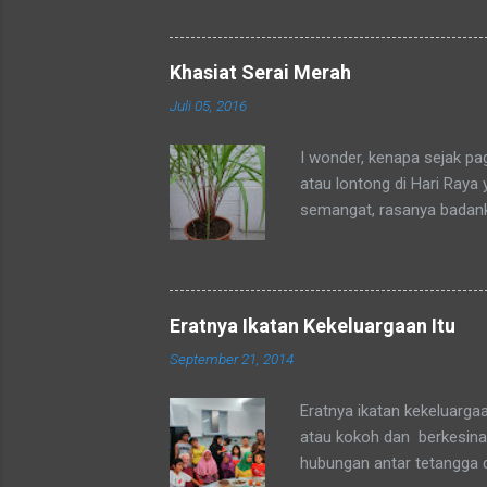
ditempat tinggal anakku y
dengan sebutan bunda. Se
mengenalku dengan sebut
Khasiat Serai Merah
sebutan tsb. Hampir rata
Juli 05, 2016
sebutan bunda juga. Merek
sedang mengadaka...
I wonder, kenapa sejak p
atau lontong di Hari Raya
semangat, rasanya badan
okpu a.k.a. oke punya. Al
tubuhku.
Eratnya Ikatan Kekeluargaan Itu
September 21, 2014
Eratnya ikatan kekeluarga
atau kokoh dan berkesinam
hubungan antar tetangga 