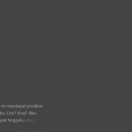
 ini mendapat predikat
ibu. Lho? Koq? Aku
pat tinggalku ataupun
 di lingkungan RT