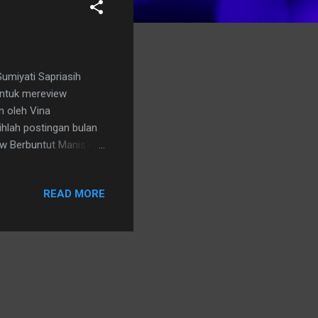
umiyati Sapriasih
 untuk mereview
n oleh Vina
ihlah postingan bulan
ew Berbuntut Manis? Ini
tanpa kuduga ternyata
hnya akan diterimakan
READ MORE
ingunganku tidak
na adalah suara