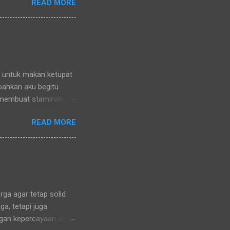
READ MORE
nya) pun memanggilku
l denganku
nggilku dengan
 memanggilku dengan
repotnya kalau kami
n untuk makan ketupat
 bahkan aku begitu
 membuat staminaku
a untuk kesehatan
READ MORE
ga agar tetap solid
a, tetapi juga
ngan kepercayaan atau