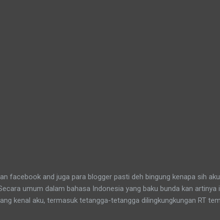
n facebook and juga para blogger pasti deh bingung kenapa sih aku
 Secara umum dalam bahasa Indonesia yang baku bunda kan artinya 
yang kenal aku, termasuk tetangga-tetangga dilingkungkungan RT tem
t tinggal anakku. Memang aku akhirnya 90% jadi salah satu penghuni