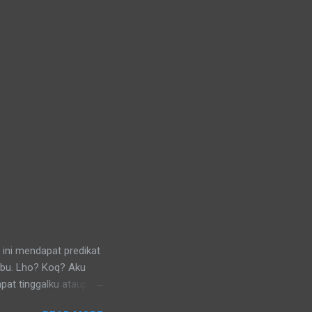
 ini mendapat predikat
ibu. Lho? Koq? Aku
pat tinggalku ataupun
 di lingkungan RT