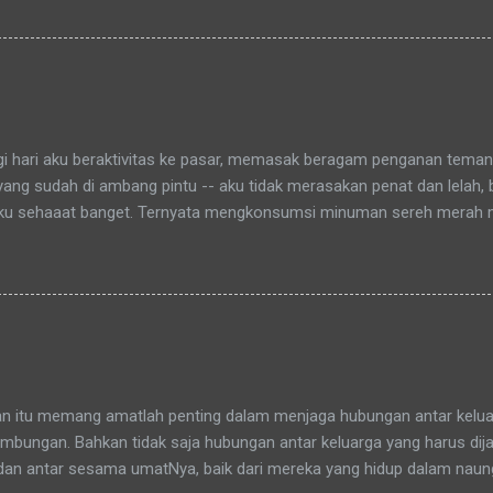
aitu Green Bintaro Residence. Para ojeckers (yang udah kenal tentu
benarnya ada cerita yang khusus kenapa akhirnya semua yang kena
an bunda , sampai-sampai Pak RT dilingkungan pun terkadang mema
-rata keponakanku yang perempuan yang sudah memiliki anak latah
a tidak memanggilku dengan sebutan "Uning" seperti biasanya. Nah 
agi hari aku beraktivitas ke pasar, memasak beragam penganan tema
 yang sudah di ambang pintu -- aku tidak merasakan penat dan lelah,
ku sehaaat banget. Ternyata mengkonsumsi minuman sereh merah
hamdulillah, khasiat serai merah ini sudah bisa kurasakan manfaatny
an itu memang amatlah penting dalam menjaga hubungan antar keluar
bungan. Bahkan tidak saja hubungan antar keluarga yang harus dijag
dan antar sesama umatNya, baik dari mereka yang hidup dalam nau