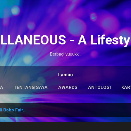
Langsung ke konten utama
LANEOUS - A Lifesty
Berbagi yuuukk...
Laman
DA
TENTANG SAYA
AWARDS
ANTOLOGI
KAR
i Bobo Fair.