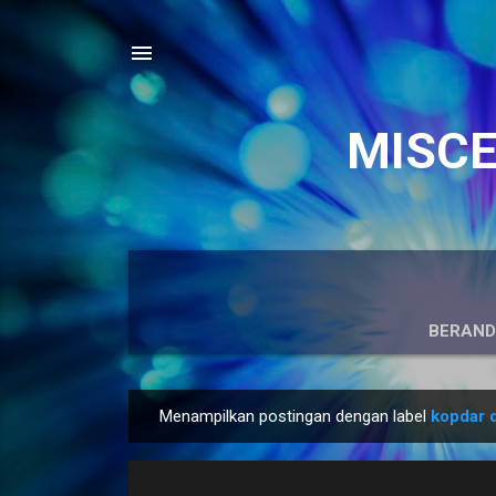
MISCEL
BERAN
Menampilkan postingan dengan label
kopdar d
P
o
s