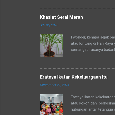
ditempat tinggal anakku y
dengan sebutan bunda. Se
mengenalku dengan sebut
Khasiat Serai Merah
sebutan tsb. Hampir rata
Juli 05, 2016
sebutan bunda juga. Merek
sedang mengadaka...
I wonder, kenapa sejak p
atau lontong di Hari Raya
semangat, rasanya badan
okpu a.k.a. oke punya. Al
tubuhku.
Eratnya Ikatan Kekeluargaan Itu
September 21, 2014
Eratnya ikatan kekeluarga
atau kokoh dan berkesinam
hubungan antar tetangga 