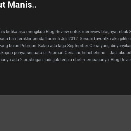
t Manis..
is ketika aku mengikuti Blog Review untuk mereview blognya mbak S
ada hari terakhir pendaftaran 5 Juli 2012. Sesuai favoritku aku pilih
ng bulan Pebruari. Kalau ada lagu September Ceria yang dinyanyika
upun punya sesuatu di Pebruari Ceria ini, hehehehehe.....Jadi aku pil
hanya ada 2 postingan, jadi gak terlalu ribet membacanya. Blog Revi
iew Berbuntut Manis ini gak cuma satu tapi beberapa lhoYang utama 
Juara Pertama dari Review Postingan Pebruari, tapi pemberian hadia
 Senayan. Waduuuh! Jauhnya -- gimana aku bisa hadir nih. Namun keb
rena tiba-tiba telepon genggamku berbunyi dan suara diseberang sa
s Menulis Blog Review...