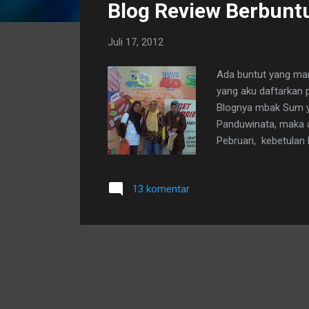
Blog Review Berbuntu
t
i
Juli 17, 2012
n
g
Ada buntut yang man
a
yang aku daftarkan p
n
Blognya mbak Sum ya
Panduwinata, maka ak
Pebruari, kebetulan 
ceritanya: Blog Rev
aku keluar sebagai 
13 komentar
di Convention Hall,
berlangsung lama ka
Penyelenggara Konte