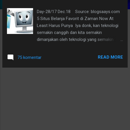
g
Day-28/17 Dec.18 Source: blogsaays.com
a
5 Situs Belanja Favorit di Zaman Now At
n
Least Harus Punya Iya donk, kan teknologi
semakin canggih dan kita semakin
dimanjakan oleh teknologi yang semakin
berkembang tersebut. Kalau kita tidak
melebur diri ke dalamnya, maka kita yang
READ MORE
75 komentar
akan dilebur. Maksudnya lebur kantongnya or
dompetnya, hehehe.... Ya, iyalah.