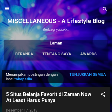
Langsung ke konten utama
MISCELLANEOUS - A Lifestyle Blog
Berbagi yuuukk...
Laman
BERANDA
TENTANG SAYA
AWARDS
ANTOLOGI
LAINNYA…
KARYA SOLO
Menampilkan postingan dengan
TUNJUKKAN SEMUA
P
label
tokopedia
o
s
5 Situs Belanja Favorit di Zaman Now
t
At Least Harus Punya
i
n
Desember 17, 2018