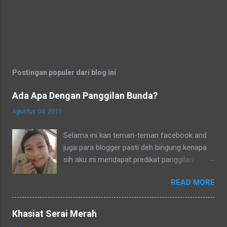
Postingan populer dari blog ini
Ada Apa Dengan Panggilan Bunda?
Agustus 04, 2011
Selama ini kan teman-teman facebook and
juga para blogger pasti deh bingung kenapa
sih aku ini mendapat predikat panggilan
sebagai bunda. Secara umum dalam bahasa
READ MORE
Indonesia yang baku bunda kan artinya ibu.
Lho? Koq? Aku dipanggil ibu oleh semua
yang kenal aku, termasuk tetangga-tetangga
Khasiat Serai Merah
dilingkungkungan RT tempat tinggalku