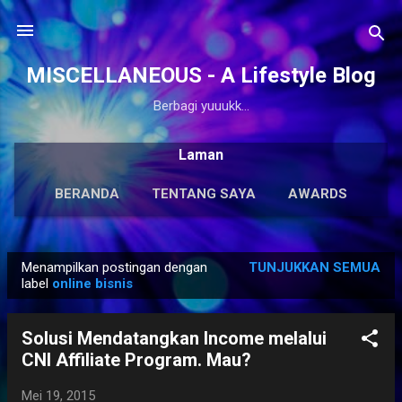
Langsung ke konten utama
MISCELLANEOUS - A Lifestyle Blog
Berbagi yuuukk...
Laman
BERANDA
TENTANG SAYA
AWARDS
ANTOLOGI
LAINNYA…
KARYA SOLO
Menampilkan postingan dengan
TUNJUKKAN SEMUA
P
label
online bisnis
o
s
Solusi Mendatangkan Income melalui
t
CNI Affiliate Program. Mau?
i
n
Mei 19, 2015