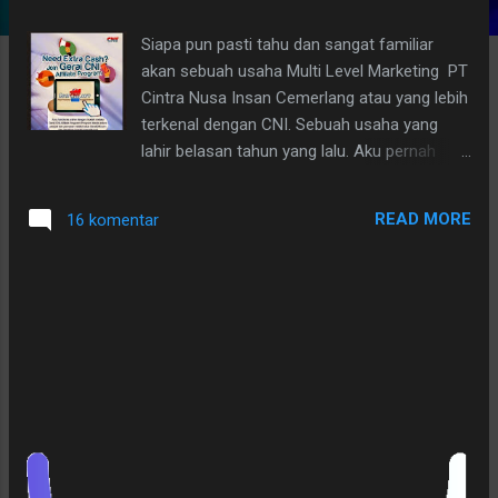
g
Siapa pun pasti tahu dan sangat familiar
a
akan sebuah usaha Multi Level Marketing PT
n
Cintra Nusa Insan Cemerlang atau yang lebih
terkenal dengan CNI. Sebuah usaha yang
lahir belasan tahun yang lalu. Aku pernah
menyukai produknya, tapi tidak pernah
berminat menjadi anggota CNI, sehingga
READ MORE
16 komentar
setiap stok habis aku membelinya melalui
seorang teman yang memang menjalankan
bisnis CNI ini melalui sistim MLM. Produk
yang aku suka CNI Ester-C, yang bisa
disamakan dengan Vitamin C. Jika
membicarakan income yang bisa dihasilkan
melalui blog yang kita miliki, sebenarnya aku
sangat iri (iri yang positip dan memberikan
semangat untuk bergerak maju) kepada
banyak rekan blogger yang sudah lebih
dahulu mampu memanfaatkan blognya untuk