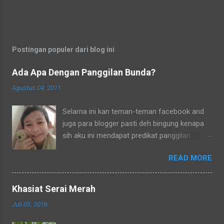
Postingan populer dari blog ini
Ada Apa Dengan Panggilan Bunda?
Agustus 04, 2011
Selama ini kan teman-teman facebook and
juga para blogger pasti deh bingung kenapa
sih aku ini mendapat predikat panggilan
sebagai bunda. Secara umum dalam bahasa
READ MORE
Indonesia yang baku bunda kan artinya ibu.
Lho? Koq? Aku dipanggil ibu oleh semua
yang kenal aku, termasuk tetangga-tetangga
Khasiat Serai Merah
dilingkungkungan RT tempat tinggalku
Juli 05, 2016
ataupun tetangga-tetangga ditempat tinggal
anakku. Memang aku akhirnya 90% jadi salah