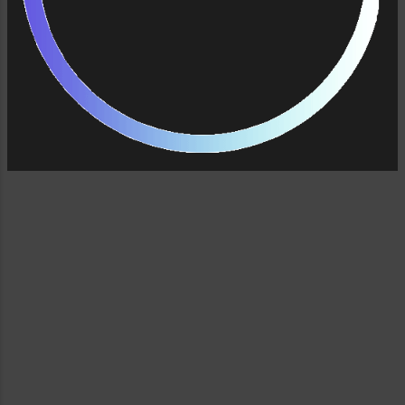
mendatangkan income . Aku terkadang jadi
penasaran dan bertanya pada diri: "Kalau
mereka bisa, kenapa aku gak ?" Aku terlecut
oleh semangatku sendiri.