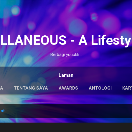
Langsung ke konten utama
LANEOUS - A Lifesty
Berbagi yuuukk...
Laman
DA
TENTANG SAYA
AWARDS
ANTOLOGI
KAR
ent