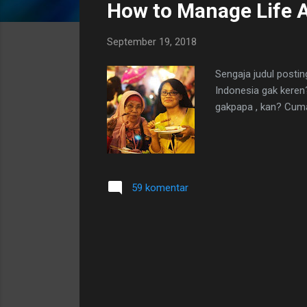
How to Manage Life A
t
i
September 19, 2018
n
g
Sengaja judul postin
a
Indonesia gak keren? 
n
gakpapa , kan? Cuma
59 komentar