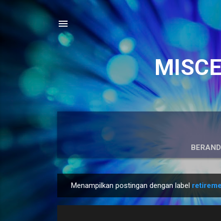
MISCEL
BERAN
Menampilkan postingan dengan label
retirem
P
o
s