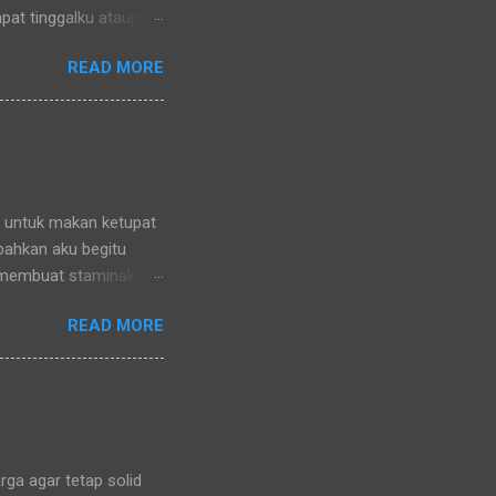
pat tinggalku ataupun
 di lingkungan RT
READ MORE
nya) pun memanggilku
l denganku
nggilku dengan
 memanggilku dengan
repotnya kalau kami
n untuk makan ketupat
 bahkan aku begitu
 membuat staminaku
a untuk kesehatan
READ MORE
ga agar tetap solid