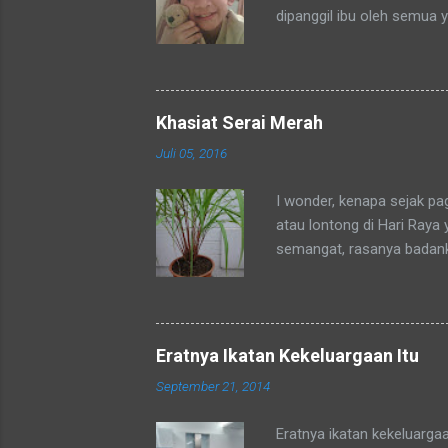
dipanggil ibu oleh semua 
tetangga-tetangga ditempa
ditempat tinggal anakku y
dengan sebutan bunda. Se
mengenalku dengan sebut
Khasiat Serai Merah
sebutan tsb. Hampir rata
Juli 05, 2016
sebutan bunda juga. Merek
sedang mengadaka...
I wonder, kenapa sejak p
atau lontong di Hari Raya
semangat, rasanya badan
okpu a.k.a. oke punya. Al
tubuhku.
Eratnya Ikatan Kekeluargaan Itu
September 21, 2014
Eratnya ikatan kekeluarga