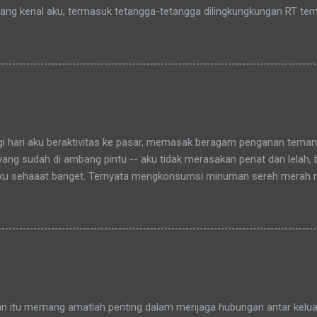
yang kenal aku, termasuk tetangga-tetangga dilingkungkungan RT tem
t tinggal anakku. Memang aku akhirnya 90% jadi salah satu penghuni
aitu Green Bintaro Residence. Para ojeckers (yang udah kenal tentu
benarnya ada cerita yang khusus kenapa akhirnya semua yang kena
an bunda , sampai-sampai Pak RT dilingkungan pun terkadang mema
-rata keponakanku yang perempuan yang sudah memiliki anak latah
a tidak memanggilku dengan sebutan "Uning" seperti biasanya. Nah 
agi hari aku beraktivitas ke pasar, memasak beragam penganan tema
 yang sudah di ambang pintu -- aku tidak merasakan penat dan lelah,
ku sehaaat banget. Ternyata mengkonsumsi minuman sereh merah
hamdulillah, khasiat serai merah ini sudah bisa kurasakan manfaatny
an itu memang amatlah penting dalam menjaga hubungan antar keluar