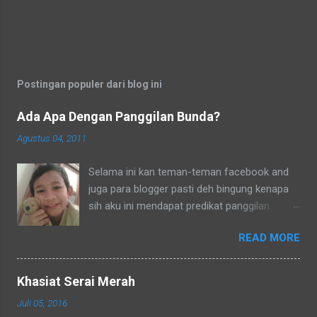
sayang tempat curahan hati, sekalipun ia
adalah Kepala Rumah Tangga.
Postingan populer dari blog ini
Ada Apa Dengan Panggilan Bunda?
Agustus 04, 2011
Selama ini kan teman-teman facebook and
juga para blogger pasti deh bingung kenapa
sih aku ini mendapat predikat panggilan
sebagai bunda. Secara umum dalam bahasa
READ MORE
Indonesia yang baku bunda kan artinya ibu.
Lho? Koq? Aku dipanggil ibu oleh semua
yang kenal aku, termasuk tetangga-tetangga
Khasiat Serai Merah
dilingkungkungan RT tempat tinggalku
Juli 05, 2016
ataupun tetangga-tetangga ditempat tinggal