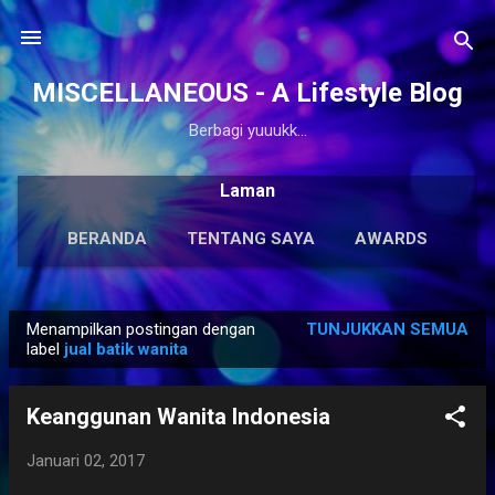
Langsung ke konten utama
MISCELLANEOUS - A Lifestyle Blog
Berbagi yuuukk...
Laman
BERANDA
TENTANG SAYA
AWARDS
ANTOLOGI
LAINNYA…
KARYA SOLO
Menampilkan postingan dengan
TUNJUKKAN SEMUA
P
label
jual batik wanita
o
s
Keanggunan Wanita Indonesia
t
i
Januari 02, 2017
n