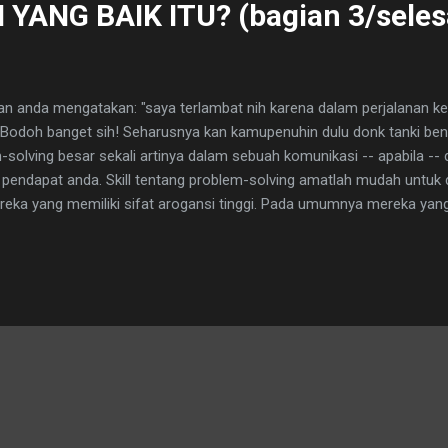
YANG BAIK ITU? (bagian 3/seles
an anda mengatakan: "saya terlambat nih karena dalam perjalanan ke
Bodoh banget sih! Seharusnya kan kamupenuhin dulu donk tanki be
-solving besar sekali artinya dalam sebuah komunikasi -- apabila -- 
endapat anda. Skill tentang problem-solving amatlah mudah untuk d
eka yang memiliki sifat arogansi tinggi. Pada umumnya mereka yang m
epala dan sulit berkomunikasi!). Karena mudahnya menerapan proble
nda meremehkannya -- anda cenderung untuk memberikan pendapat s
meminta pendapat anda. Anda menyama-ratakan semua jenis komunik
ahil anda akan mengalami suatu "surprise" -- karena kadang-kadan
kan reaks...