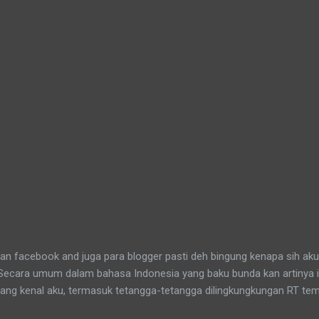
n facebook and juga para blogger pasti deh bingung kenapa sih aku
 Secara umum dalam bahasa Indonesia yang baku bunda kan artinya 
yang kenal aku, termasuk tetangga-tetangga dilingkungkungan RT tem
t tinggal anakku. Memang aku akhirnya 90% jadi salah satu penghuni