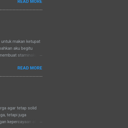
READ MORE
nya) pun memanggilku
l denganku
nggilku dengan
 memanggilku dengan
repotnya kalau kami
n untuk makan ketupat
 bahkan aku begitu
 membuat staminaku
a untuk kesehatan
READ MORE
ga agar tetap solid
a, tetapi juga
ngan kepercayaan atau