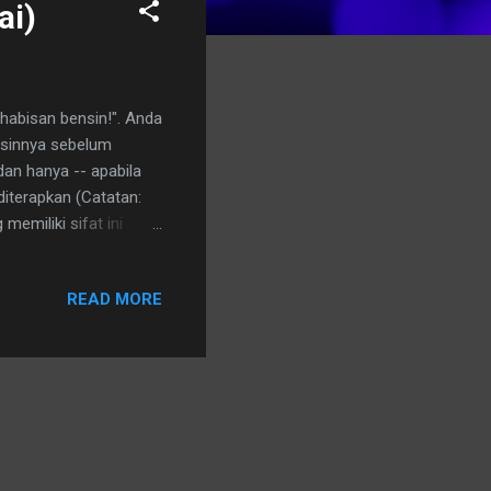
ai)
habisan bensin!". Anda
nsinnya sebelum
dan hanya -- apabila
iterapkan (Catatan:
emiliki sifat ini
m-solving ini --
ecara ter-buru-buru
READ MORE
asi yang terjadi --
g anda menghadapi