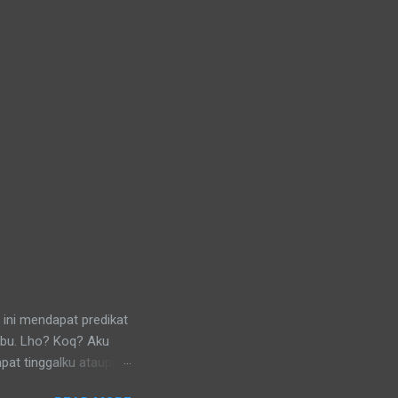
 ini mendapat predikat
ibu. Lho? Koq? Aku
pat tinggalku ataupun
 di lingkungan RT