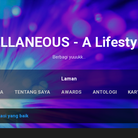
Langsung ke konten utama
LANEOUS - A Lifesty
Berbagi yuuukk...
Laman
DA
TENTANG SAYA
AWARDS
ANTOLOGI
KAR
asi yang baik