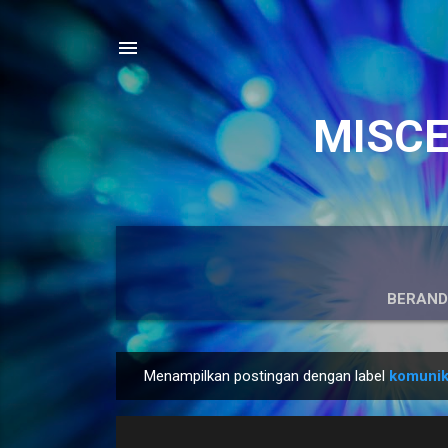
MISCEL
BERAN
Menampilkan postingan dengan label
komunik
P
o
s