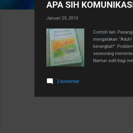
APA SIH KOMUNIKASI 
t
i
Januari 29, 2010
n
g
Contoh lain: Pasang
a
mengatakan: "Aduh! 
n
berangkat!". Problem
seseorang meminta p
Namun sulit bagi mer
selalu menegakkan k
bahkan bisa-bisa a
2 komentar
sebelum seseorang 
bukan hal yang must
mereka yang memberi