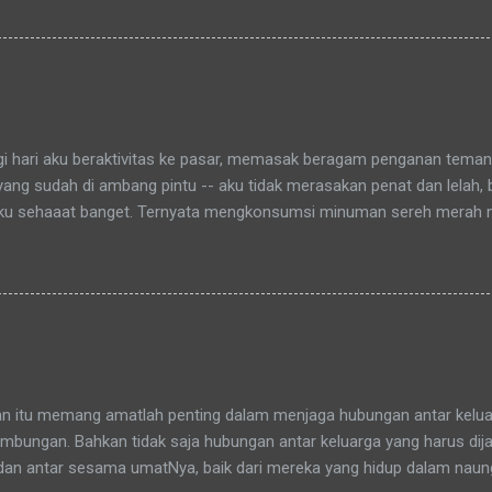
aitu Green Bintaro Residence. Para ojeckers (yang udah kenal tentu
benarnya ada cerita yang khusus kenapa akhirnya semua yang kena
an bunda , sampai-sampai Pak RT dilingkungan pun terkadang mema
-rata keponakanku yang perempuan yang sudah memiliki anak latah
a tidak memanggilku dengan sebutan "Uning" seperti biasanya. Nah 
agi hari aku beraktivitas ke pasar, memasak beragam penganan tema
 yang sudah di ambang pintu -- aku tidak merasakan penat dan lelah,
ku sehaaat banget. Ternyata mengkonsumsi minuman sereh merah
hamdulillah, khasiat serai merah ini sudah bisa kurasakan manfaatny
an itu memang amatlah penting dalam menjaga hubungan antar keluar
bungan. Bahkan tidak saja hubungan antar keluarga yang harus dijag
dan antar sesama umatNya, baik dari mereka yang hidup dalam nau