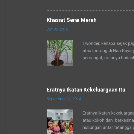
ditempat tinggal anakku y
dengan sebutan bunda. Se
mengenalku dengan sebut
Khasiat Serai Merah
sebutan tsb. Hampir rata
Juli 05, 2016
sebutan bunda juga. Merek
sedang mengadaka...
I wonder, kenapa sejak p
atau lontong di Hari Raya
semangat, rasanya badan
okpu a.k.a. oke punya. Al
tubuhku.
Eratnya Ikatan Kekeluargaan Itu
September 21, 2014
Eratnya ikatan kekeluarga
atau kokoh dan berkesinam
hubungan antar tetangga 