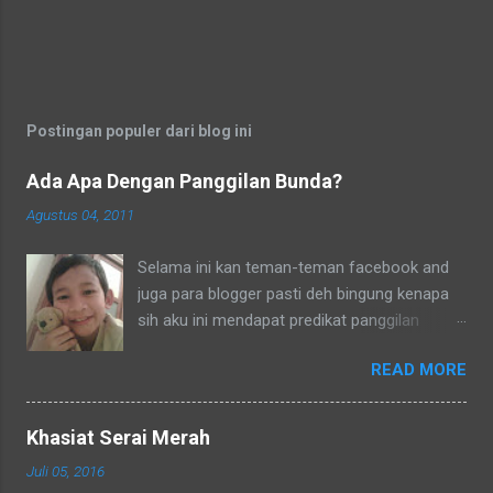
Postingan populer dari blog ini
Ada Apa Dengan Panggilan Bunda?
Agustus 04, 2011
Selama ini kan teman-teman facebook and
juga para blogger pasti deh bingung kenapa
sih aku ini mendapat predikat panggilan
sebagai bunda. Secara umum dalam bahasa
READ MORE
Indonesia yang baku bunda kan artinya ibu.
Lho? Koq? Aku dipanggil ibu oleh semua
yang kenal aku, termasuk tetangga-tetangga
Khasiat Serai Merah
dilingkungkungan RT tempat tinggalku
Juli 05, 2016
ataupun tetangga-tetangga ditempat tinggal