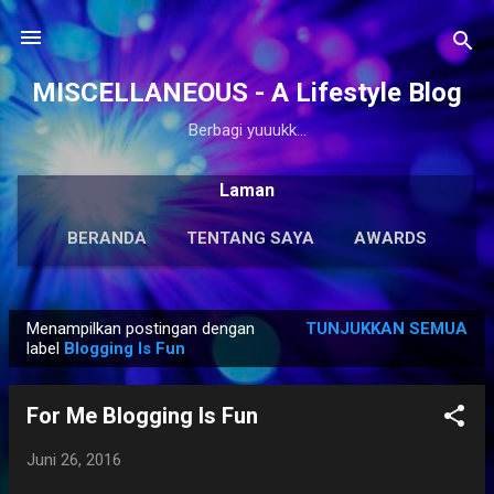
Langsung ke konten utama
MISCELLANEOUS - A Lifestyle Blog
Berbagi yuuukk...
Laman
BERANDA
TENTANG SAYA
AWARDS
ANTOLOGI
LAINNYA…
KARYA SOLO
Menampilkan postingan dengan
TUNJUKKAN SEMUA
P
label
Blogging Is Fun
o
s
For Me Blogging Is Fun
t
i
Juni 26, 2016
n