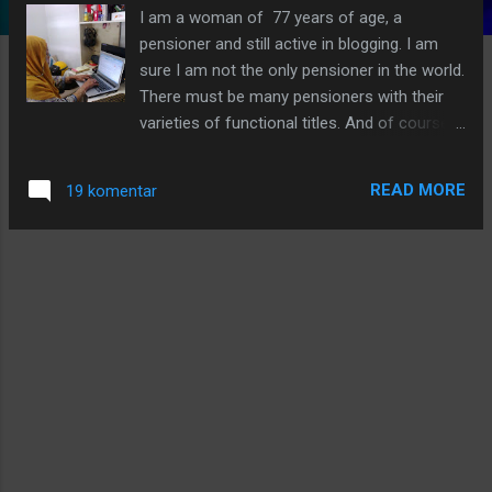
I am a woman of 77 years of age, a
g
pensioner and still active in blogging. I am
a
sure I am not the only pensioner in the world.
n
There must be many pensioners with their
varieties of functional titles. And of course,
those who are owned a fix functional title
might have their routine income with them.
READ MORE
19 komentar
Perhaps, they do not care about seeking any
other business or activity such as the one of
my own -- blogging. But for those who are
not having any activity but enjoying their time
by doing nothing, don’t they be worried about
attacking by senility at their early stage?