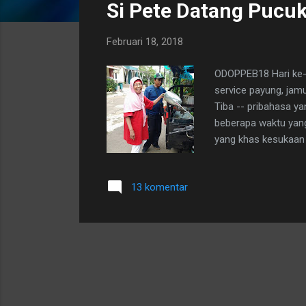
Si Pete Datang Pucuk
t
i
Februari 18, 2018
n
g
ODOPPEB18 Hari ke-1
a
service payung, jamu
n
Tiba -- pribahasa yan
beberapa waktu yang 
yang khas kesukaan 
tersebut kalau bahan
tak ada keinginan un
13 komentar
tuntaskan hari itu. G