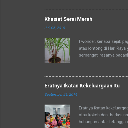
ditempat tinggal anakku y
dengan sebutan bunda. Se
mengenalku dengan sebut
Khasiat Serai Merah
sebutan tsb. Hampir rata
Juli 05, 2016
sebutan bunda juga. Merek
sedang mengadaka...
I wonder, kenapa sejak p
atau lontong di Hari Raya
semangat, rasanya badan
okpu a.k.a. oke punya. Al
tubuhku.
Eratnya Ikatan Kekeluargaan Itu
September 21, 2014
Eratnya ikatan kekeluarga
atau kokoh dan berkesinam
hubungan antar tetangga 