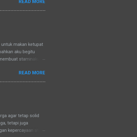
READ MORE
nya) pun memanggilku
l denganku
nggilku dengan
 memanggilku dengan
repotnya kalau kami
n untuk makan ketupat
 bahkan aku begitu
 membuat staminaku
a untuk kesehatan
READ MORE
ga agar tetap solid
a, tetapi juga
ngan kepercayaan atau