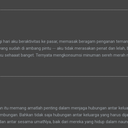
aitu Green Bintaro Residence. Para ojeckers (yang udah kenal tentu
benarnya ada cerita yang khusus kenapa akhirnya semua yang kena
an bunda , sampai-sampai Pak RT dilingkungan pun terkadang mema
-rata keponakanku yang perempuan yang sudah memiliki anak latah
a tidak memanggilku dengan sebutan "Uning" seperti biasanya. Nah 
agi hari aku beraktivitas ke pasar, memasak beragam penganan tema
 yang sudah di ambang pintu -- aku tidak merasakan penat dan lelah,
ku sehaaat banget. Ternyata mengkonsumsi minuman sereh merah
hamdulillah, khasiat serai merah ini sudah bisa kurasakan manfaatny
an itu memang amatlah penting dalam menjaga hubungan antar keluar
bungan. Bahkan tidak saja hubungan antar keluarga yang harus dijag
dan antar sesama umatNya, baik dari mereka yang hidup dalam nau