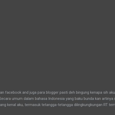
n facebook and juga para blogger pasti deh bingung kenapa sih aku
 Secara umum dalam bahasa Indonesia yang baku bunda kan artinya 
yang kenal aku, termasuk tetangga-tetangga dilingkungkungan RT tem
t tinggal anakku. Memang aku akhirnya 90% jadi salah satu penghuni