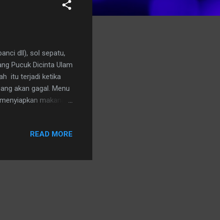
ci dll), sol sepatu,
atang Pucuk Dicinta Ulam
h itu terjadi ketika
ncang akan gagal. Menu
an menyiapkan makanan
tika hujan seperti ini
yang harus aku
READ MORE