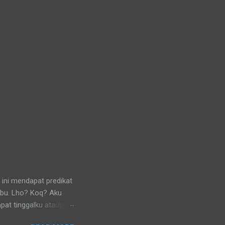
 ini mendapat predikat
ibu. Lho? Koq? Aku
pat tinggalku ataupun
 di lingkungan RT