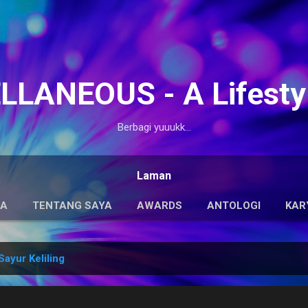
Langsung ke konten utama
LANEOUS - A Lifesty
Berbagi yuuukk...
Laman
DA
TENTANG SAYA
AWARDS
ANTOLOGI
KAR
ayur Keliling