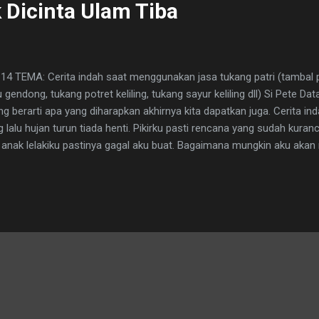
 Dicinta Ulam Tiba
4 TEMA: Cerita indah saat menggunakan jasa tukang patri (tambal pan
 gendong, tukang potret keliling, tukang sayur keliling dll) Si Pete D
g berarti apa yang diharapkan akhirnya kita dapatkan juga. Cerita inda
lalu hujan turun tiada henti. Pikirku pasti rencana yang sudah kura
anak lelakiku pastinya gagal aku buat. Bagaimana mungkin aku ak
nya kurang lengkap. Jenis bahan itu hanya ada di pasar, sedangkan ke
tuk berbelanja ke pasar atau keluar rumah. Tapi aku punya rencana 
imana ini?