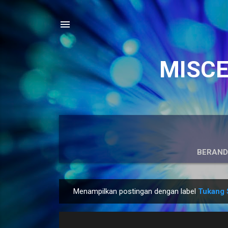
MISCEL
BERAN
Menampilkan postingan dengan label
Tukang S
P
o
s