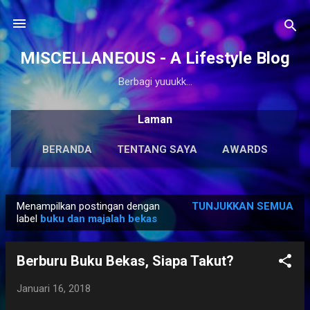
Langsung ke konten utama
MISCELLANEOUS - A Lifestyle Blog
Berbagi yuuukk...
Laman
BERANDA
TENTANG SAYA
AWARDS
ANTOLOGI
LAINNYA…
KARYA SOLO
Menampilkan postingan dengan
TUNJUKKAN SEMUA
P
label
buku dan majalah bekas
o
s
Berburu Buku Bekas, Siapa Takut?
t
i
Januari 16, 2018
n