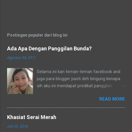
Postingan populer dari blog ini
Ada Apa Dengan Panggilan Bunda?
Agustus 04, 2011
Selama ini kan teman-teman facebook and
juga para blogger pasti deh bingung kenapa
sih aku ini mendapat predikat panggilan
sebagai bunda. Secara umum dalam bahasa
READ MORE
Indonesia yang baku bunda kan artinya ibu.
Lho? Koq? Aku dipanggil ibu oleh semua
yang kenal aku, termasuk tetangga-tetangga
Khasiat Serai Merah
dilingkungkungan RT tempat tinggalku
Juli 05, 2016
ataupun tetangga-tetangga ditempat tinggal