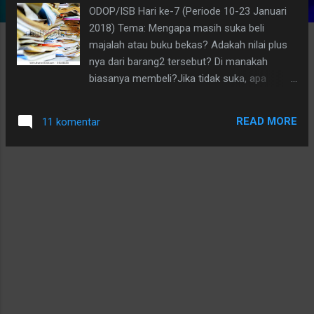
ODOP/ISB Hari ke-7 (Periode 10-23 Januari
g
2018) Tema: Mengapa masih suka beli
a
majalah atau buku bekas? Adakah nilai plus
n
nya dari barang2 tersebut? Di manakah
biasanya membeli?Jika tidak suka, apa
tanggapannya soal majalah dan buku
bekas?
READ MORE
11 komentar