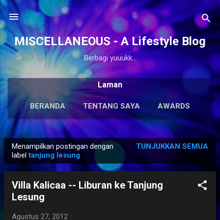
Langsung ke konten utama
MISCELLANEOUS - A Lifestyle Blog
Berbagi yuuukk...
Laman
BERANDA
TENTANG SAYA
AWARDS
ANTOLOGI
LAINNYA…
KARYA SOLO
Menampilkan postingan dengan
TUNJUKKAN SEMUA
P
label
tanjung lesung
o
s
Villa Kalicaa -- Liburan ke Tanjung
t
Lesung
i
n
Agustus 27, 2012