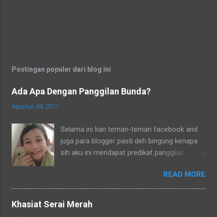
settle pembayaran Villa, ya ampuun biaya
koq jadi naik 200% tuh karena terkait masa-
masa liburan panjang. Gak ada pilihan lain --
Tanjung Lesung, Ujung Kulon jadi incaran
kami. Perjalanannya sangat jauh dan
Postingan populer dari blog ini
tempatnya sangat terpencil...
Ada Apa Dengan Panggilan Bunda?
Agustus 04, 2011
Selama ini kan teman-teman facebook and
juga para blogger pasti deh bingung kenapa
sih aku ini mendapat predikat panggilan
sebagai bunda. Secara umum dalam bahasa
READ MORE
Indonesia yang baku bunda kan artinya ibu.
Lho? Koq? Aku dipanggil ibu oleh semua
yang kenal aku, termasuk tetangga-tetangga
Khasiat Serai Merah
dilingkungkungan RT tempat tinggalku