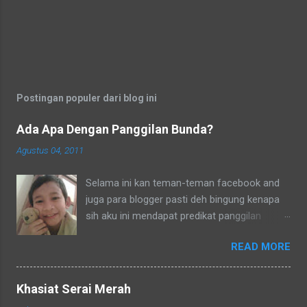
Postingan populer dari blog ini
Ada Apa Dengan Panggilan Bunda?
Agustus 04, 2011
Selama ini kan teman-teman facebook and
juga para blogger pasti deh bingung kenapa
sih aku ini mendapat predikat panggilan
sebagai bunda. Secara umum dalam bahasa
READ MORE
Indonesia yang baku bunda kan artinya ibu.
Lho? Koq? Aku dipanggil ibu oleh semua
yang kenal aku, termasuk tetangga-tetangga
Khasiat Serai Merah
dilingkungkungan RT tempat tinggalku