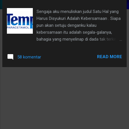
g
Sengaja aku menuliskan judul Satu Hal yang
a
Harus Disyukuri Adalah Kebersamaan . Siapa
n
pun akan setuju denganku kalau
kebersamaan itu adalah segala-galanya,
bahagia yang menyelinap di dada tak terkira
besarnya karena aku masih diberikan
kesempatan oleh Allah Swt untuk bersama
READ MORE
58 komentar
orang-orang tercinta.