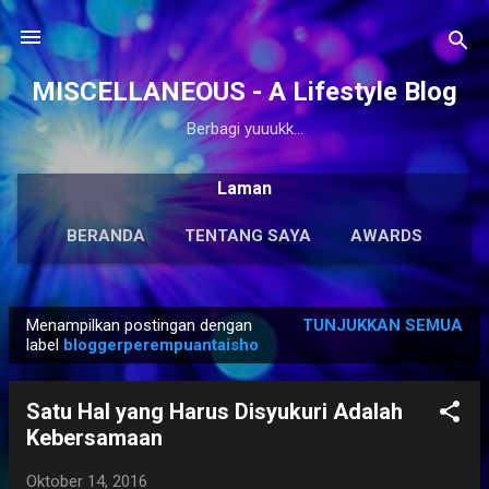
Langsung ke konten utama
MISCELLANEOUS - A Lifestyle Blog
Berbagi yuuukk...
Laman
BERANDA
TENTANG SAYA
AWARDS
ANTOLOGI
LAINNYA…
KARYA SOLO
Menampilkan postingan dengan
TUNJUKKAN SEMUA
P
label
bloggerperempuantaisho
o
s
Satu Hal yang Harus Disyukuri Adalah
t
Kebersamaan
i
n
Oktober 14, 2016