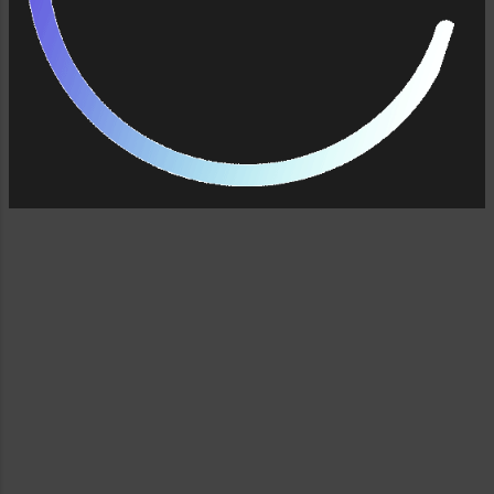
Jumlah halaman: 237 Penyunting: Arif Sanura
Tata Sampul & Isi: Ma-Shendra Pracetak:
Lilis Cetakan Pertama, April l2009 (Edisi Baru)
Penerbit: Garailmu, Jl. Ringroad Timur,
Tegalsari, Banguntapan, Jogjakarta (Buku ini
pernah diterbitkan oleh ...