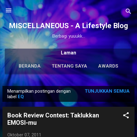
Langsung ke konten utama
MISCELLANEOUS - A Lifestyle Blog
Berbagi yuuukk...
Laman
BERANDA
TENTANG SAYA
AWARDS
ANTOLOGI
LAINNYA…
KARYA SOLO
Menampilkan postingan dengan
TUNJUKKAN SEMUA
P
label
EQ
o
s
Book Review Contest: Taklukkan
t
EMOSI-mu
i
n
Oktober 07, 2011