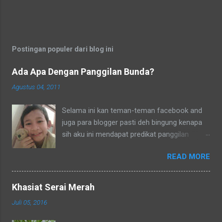
Postingan populer dari blog ini
Ada Apa Dengan Panggilan Bunda?
Agustus 04, 2011
Selama ini kan teman-teman facebook and
juga para blogger pasti deh bingung kenapa
sih aku ini mendapat predikat panggilan
sebagai bunda. Secara umum dalam bahasa
READ MORE
Indonesia yang baku bunda kan artinya ibu.
Lho? Koq? Aku dipanggil ibu oleh semua
yang kenal aku, termasuk tetangga-tetangga
Khasiat Serai Merah
dilingkungkungan RT tempat tinggalku
Juli 05, 2016
ataupun tetangga-tetangga ditempat tinggal
anakku. Memang aku akhirnya 90% jadi salah