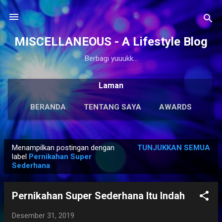
Langsung ke konten utama
MISCELLANEOUS - A Lifestyle Blog
Berbagi yuuukk...
Laman
BERANDA
TENTANG SAYA
AWARDS
ANTOLOGI
LAINNYA…
KARYA SOLO
Menampilkan postingan dengan
TUNJUKKAN SEMUA
P
label
Pernikahan Super
Sederhana
o
s
t
Pernikahan Super Sederhana Itu Indah
i
Desember 31, 2019
n