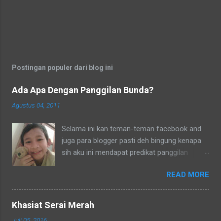
Super Sederhana Itu Indah. Memang
begitulah adanya. Si bungsu merupakan
salah satu yang membuat kebahagian itu
terselip di hatiku, walaupun aku tahu setelah
itu aku harus ikhlas melepas kepergiannya ke
Postingan populer dari blog ini
negeri nun jauh di sana bersama seoran...
Ada Apa Dengan Panggilan Bunda?
Agustus 04, 2011
Selama ini kan teman-teman facebook and
juga para blogger pasti deh bingung kenapa
sih aku ini mendapat predikat panggilan
sebagai bunda. Secara umum dalam bahasa
READ MORE
Indonesia yang baku bunda kan artinya ibu.
Lho? Koq? Aku dipanggil ibu oleh semua
yang kenal aku, termasuk tetangga-tetangga
Khasiat Serai Merah
dilingkungkungan RT tempat tinggalku
Juli 05, 2016