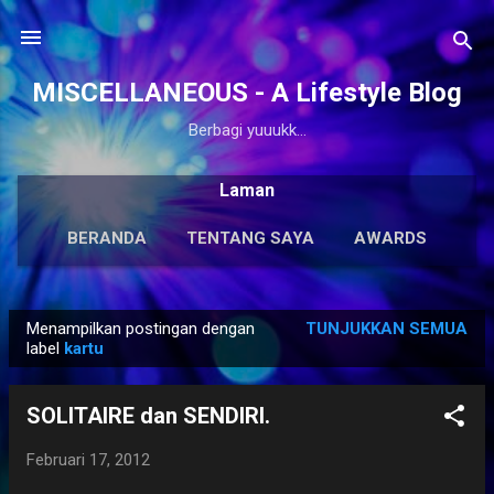
Langsung ke konten utama
MISCELLANEOUS - A Lifestyle Blog
Berbagi yuuukk...
Laman
BERANDA
TENTANG SAYA
AWARDS
ANTOLOGI
LAINNYA…
KARYA SOLO
Menampilkan postingan dengan
TUNJUKKAN SEMUA
P
label
kartu
o
s
SOLITAIRE dan SENDIRI.
t
i
Februari 17, 2012
n