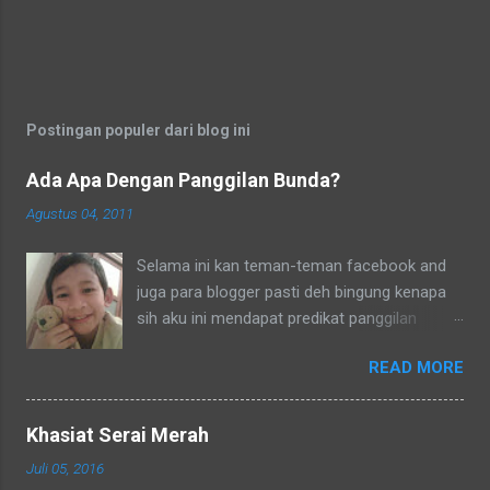
Postingan populer dari blog ini
Ada Apa Dengan Panggilan Bunda?
Agustus 04, 2011
Selama ini kan teman-teman facebook and
juga para blogger pasti deh bingung kenapa
sih aku ini mendapat predikat panggilan
sebagai bunda. Secara umum dalam bahasa
READ MORE
Indonesia yang baku bunda kan artinya ibu.
Lho? Koq? Aku dipanggil ibu oleh semua
yang kenal aku, termasuk tetangga-tetangga
Khasiat Serai Merah
dilingkungkungan RT tempat tinggalku
Juli 05, 2016
ataupun tetangga-tetangga ditempat tinggal