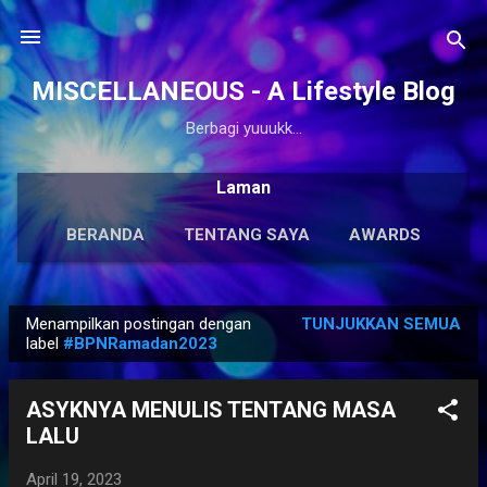
Langsung ke konten utama
MISCELLANEOUS - A Lifestyle Blog
Berbagi yuuukk...
Laman
BERANDA
TENTANG SAYA
AWARDS
ANTOLOGI
LAINNYA…
KARYA SOLO
Menampilkan postingan dengan
TUNJUKKAN SEMUA
P
label
#BPNRamadan2023
o
s
ASYKNYA MENULIS TENTANG MASA
t
LALU
i
n
April 19, 2023