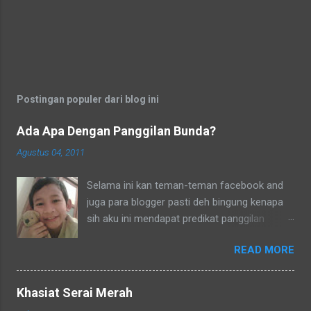
support dan kasih sayang serta perhatian
anak-anakku yang sangat luar biasa. Aku
katakan pada mereka apabila aku tanpa
aktivitas menulis aku akan cepat pikun. T
ernyata memang benar, musibah teramat
Postingan populer dari blog ini
berat yang menimpa diri baru...
Ada Apa Dengan Panggilan Bunda?
Agustus 04, 2011
Selama ini kan teman-teman facebook and
juga para blogger pasti deh bingung kenapa
sih aku ini mendapat predikat panggilan
sebagai bunda. Secara umum dalam bahasa
READ MORE
Indonesia yang baku bunda kan artinya ibu.
Lho? Koq? Aku dipanggil ibu oleh semua
yang kenal aku, termasuk tetangga-tetangga
Khasiat Serai Merah
dilingkungkungan RT tempat tinggalku