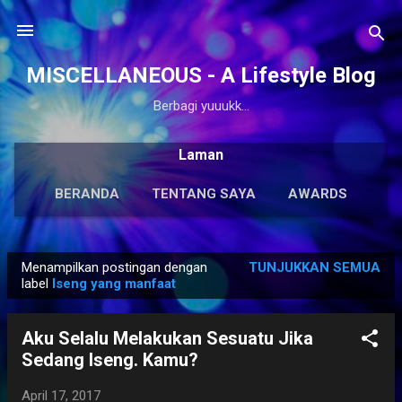
Langsung ke konten utama
MISCELLANEOUS - A Lifestyle Blog
Berbagi yuuukk...
Laman
BERANDA
TENTANG SAYA
AWARDS
ANTOLOGI
LAINNYA…
KARYA SOLO
Menampilkan postingan dengan
TUNJUKKAN SEMUA
P
label
Iseng yang manfaat
o
s
Aku Selalu Melakukan Sesuatu Jika
t
Sedang Iseng. Kamu?
i
n
April 17, 2017