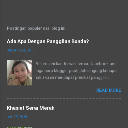
Postingan populer dari blog ini
Ada Apa Dengan Panggilan Bunda?
Agustus 04, 2011
Selama ini kan teman-teman facebook and
juga para blogger pasti deh bingung kenapa
sih aku ini mendapat predikat panggilan
sebagai bunda. Secara umum dalam bahasa
READ MORE
Indonesia yang baku bunda kan artinya ibu.
Lho? Koq? Aku dipanggil ibu oleh semua
yang kenal aku, termasuk tetangga-tetangga
Khasiat Serai Merah
dilingkungkungan RT tempat tinggalku
Juli 05, 2016
ataupun tetangga-tetangga ditempat tinggal
anakku. Memang aku akhirnya 90% jadi salah