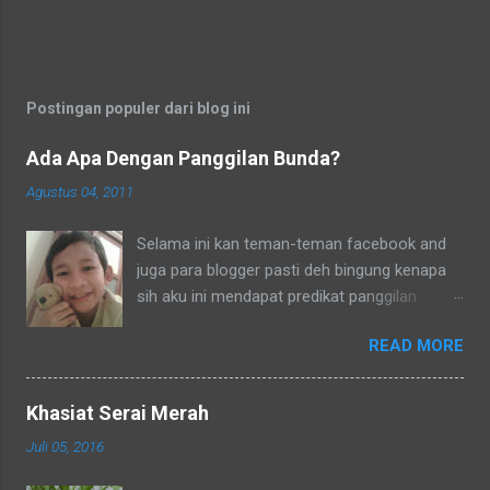
Postingan populer dari blog ini
Ada Apa Dengan Panggilan Bunda?
Agustus 04, 2011
Selama ini kan teman-teman facebook and
juga para blogger pasti deh bingung kenapa
sih aku ini mendapat predikat panggilan
sebagai bunda. Secara umum dalam bahasa
READ MORE
Indonesia yang baku bunda kan artinya ibu.
Lho? Koq? Aku dipanggil ibu oleh semua
yang kenal aku, termasuk tetangga-tetangga
Khasiat Serai Merah
dilingkungkungan RT tempat tinggalku
Juli 05, 2016
ataupun tetangga-tetangga ditempat tinggal
anakku. Memang aku akhirnya 90% jadi salah