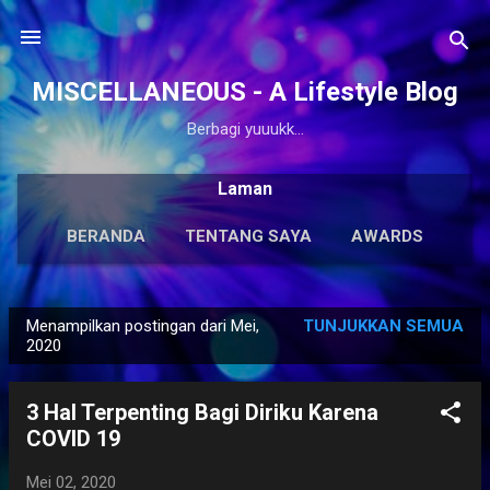
Langsung ke konten utama
MISCELLANEOUS - A Lifestyle Blog
Berbagi yuuukk...
Laman
BERANDA
TENTANG SAYA
AWARDS
ANTOLOGI
LAINNYA…
KARYA SOLO
Menampilkan postingan dari Mei,
TUNJUKKAN SEMUA
P
2020
o
s
3 Hal Terpenting Bagi Diriku Karena
t
COVID 19
i
n
Mei 02, 2020