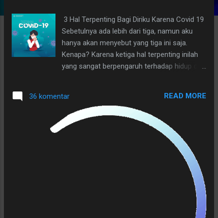
g
3 Hal Terpenting Bagi Diriku Karena Covid 19
a
Sebetulnya ada lebih dari tiga, namun aku
n
hanya akan menyebut yang tiga ini saja.
Kenapa? Karena ketiga hal terpenting inilah
yang sangat berpengaruh terhadap hidup dan
kehidupanku. Inilah saat yang paling tepat
bagiku untuk membuktikan ketahanan
READ MORE
36 komentar
mentalku di saat renta untuk hidup dalam
kesendirian. Yuk, ikuti tulisanku yang in shaa
Allah masih bisa meluncur dari otak dan
pikiranku ke keypad Laptopku melalui jemari
yang sejak lama sudah kisut dan mengkerut.
Aku sudah tidak muda lagi. Usiaku menjelang
delapanpuluhsatu tahun beberapa bulan lagi.
Ups, maaf, sekarang kita mulai: