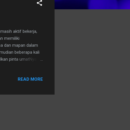
masih aktif bekerja,
an memiliki
asa dan mapan dalam
mudian beberapa kali
ulkan pinta umatNya
suatu malam tiba-tiba
h! Tahu kan kalau
READ MORE
perti kita mau pergi
an sebelumnya yang