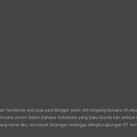
n facebook and juga para blogger pasti deh bingung kenapa sih aku
 Secara umum dalam bahasa Indonesia yang baku bunda kan artinya 
yang kenal aku, termasuk tetangga-tetangga dilingkungkungan RT tem
t tinggal anakku. Memang aku akhirnya 90% jadi salah satu penghuni