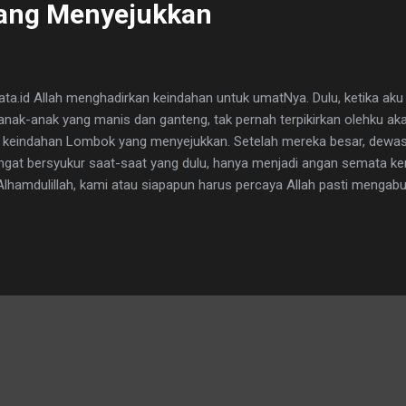
ang Menyejukkan
a.id Allah menghadirkan keindahan untuk umatNya. Dulu, ketika aku 
anak-anak yang manis dan ganteng, tak pernah terpikirkan olehku ak
 keindahan Lombok yang menyejukkan. Setelah mereka besar, dew
angat bersyukur saat-saat yang dulu, hanya menjadi angan semata ke
Alhamdulillah, kami atau siapapun harus percaya Allah pasti mengab
kan anak-anak dengan sepenuh kasih sayang. Alhamdulillah. Ketika 
u mengatakan: "Ma, ke Lombok, yuk!" "Ah, jangan becanda kenapa si
ke Lombok," sahutku acuh tak acuh. "Emang pergi ke Lombok itu se
Hehehe...aku masih belum percaya karena tak pernah ada pembicara