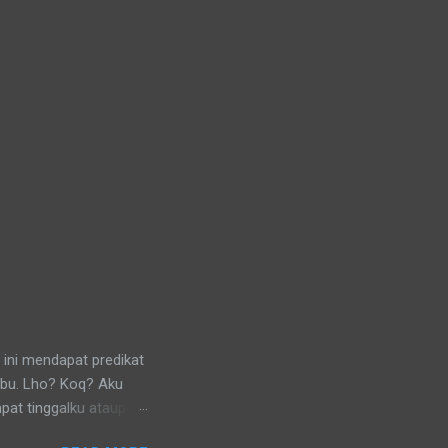
 ini mendapat predikat
ibu. Lho? Koq? Aku
pat tinggalku ataupun
 di lingkungan RT