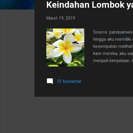
Keindahan Lombok y
t
i
Maret 19, 2019
n
g
Source: panduanwisat
a
hingga aku memiliki 
n
kesempatan melihat
karir mereka, aku s
menjadi kenyataan. 
yang telah membesar
salah seorang anakk
51 komentar
mama pengen banget 
ke Blok M Plaza?" 
mengarah ke...