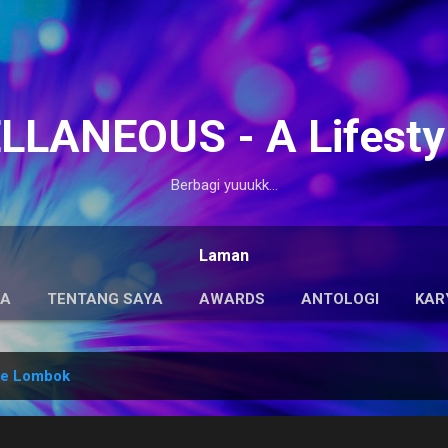
Langsung ke konten utama
LANEOUS - A Lifesty
Berbagi yuuukk...
Laman
DA
TENTANG SAYA
AWARDS
ANTOLOGI
KAR
ke Lombok