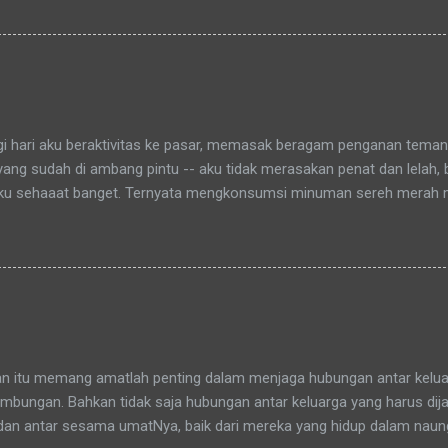
aitu Green Bintaro Residence. Para ojeckers (yang udah kenal tentu
benarnya ada cerita yang khusus kenapa akhirnya semua yang kena
an bunda , sampai-sampai Pak RT dilingkungan pun terkadang mema
-rata keponakanku yang perempuan yang sudah memiliki anak latah
a tidak memanggilku dengan sebutan "Uning" seperti biasanya. Nah 
agi hari aku beraktivitas ke pasar, memasak beragam penganan tema
 yang sudah di ambang pintu -- aku tidak merasakan penat dan lelah,
ku sehaaat banget. Ternyata mengkonsumsi minuman sereh merah
hamdulillah, khasiat serai merah ini sudah bisa kurasakan manfaatny
an itu memang amatlah penting dalam menjaga hubungan antar keluar
bungan. Bahkan tidak saja hubungan antar keluarga yang harus dijag
dan antar sesama umatNya, baik dari mereka yang hidup dalam nau