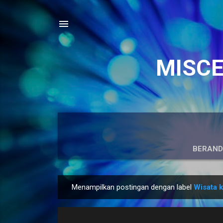
MISCEL
BERAN
Menampilkan postingan dengan label
Wisata 
P
o
s