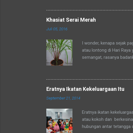
ditempat tinggal anakku y
dengan sebutan bunda. Se
mengenalku dengan sebut
Khasiat Serai Merah
sebutan tsb. Hampir rata
Juli 05, 2016
sebutan bunda juga. Merek
sedang mengadaka...
I wonder, kenapa sejak p
atau lontong di Hari Raya
semangat, rasanya badan
okpu a.k.a. oke punya. Al
tubuhku.
Eratnya Ikatan Kekeluargaan Itu
September 21, 2014
Eratnya ikatan kekeluarga
atau kokoh dan berkesinam
hubungan antar tetangga 