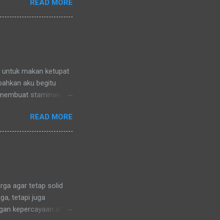
READ MORE
nya) pun memanggilku
l denganku
nggilku dengan
 memanggilku dengan
repotnya kalau kami
n untuk makan ketupat
 bahkan aku begitu
 membuat staminaku
a untuk kesehatan
READ MORE
ga agar tetap solid
a, tetapi juga
ngan kepercayaan atau