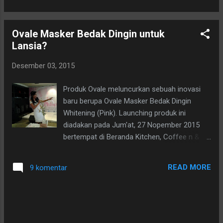
postingan demi postingan, walau pun tidak
semua tulisan yang aku tuangkan ke blog
Ovale Masker Bedak Dingin untuk
mampu aku jajagi. Beralih ke Data D di laptop
Lansia?
ku, hehe...aku temukan naskah berjudul
Bersabar Itu Indah . Di sinilah rupanya
Desember 03, 2015
petualanganku mencari inspirasi harus
berhenti dan mulai menulis sebuah postingan
Produk Ovale meluncurkan sebuah inovasi
sesegera mungkin, sebelum ide itu terbang
baru berupa Ovale Masker Bedak Dingin
dibawa angin yang berembus lembut di hari
Whitening (Pink). Launching produk ini
yang cerah.
diadakan pada Jum'at, 27 Nopember 2015
bertempat di Beranda Kitchen, Coffee n &
Terace Launge, Jl. K.H.Ahmad Dahlan No. 21,
Kebayoran Baru. Begitu melangkahkan kaki
READ MORE
9 komentar
memasuki ruangan, ambooi... ruangan yang
bernuansa pink ditata sedemikian indahnya.
Beauty Bloggers yang muda dan cantik telah
mulai berkumpul. Aku kagum pada cara
mereka berpakaian dan make-up lengkap di