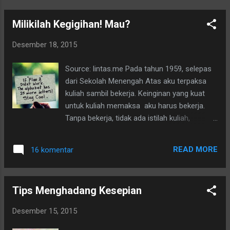
Milikilah Kegigihan! Mau?
Desember 18, 2015
Source: lintas.me Pada tahun 1959, selepas
dari Sekolah Menengah Atas aku terpaksa
kuliah sambil bekerja. Keinginan yang kuat
untuk kuliah memaksa aku harus bekerja.
Tanpa bekerja, tidak ada istilah kuliah,
hiks...hiks... Bersyukur karena begitu
mudahnya aku diterima di kantor itu. Jadilah
READ MORE
16 komentar
aku sebagai pegawai kantoran. Aku belum
berani menyebutnya sebagai wanita karir,
hehe... Sambil kuliah aktivitas ini aku jalani
Tips Menghadang Kesepian
dengan rasa senang dan penuh rasa syukur
. Kegigihan juga yang menggiring aku ke
Desember 15, 2015
sana.