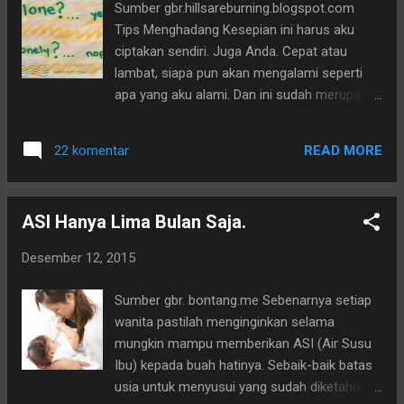
Sumber gbr.hillsareburning.blogspot.com
Tips Menghadang Kesepian ini harus aku
ciptakan sendiri. Juga Anda. Cepat atau
lambat, siapa pun akan mengalami seperti
apa yang aku alami. Dan ini sudah merupakan
hukum alam yang harus dijalani setiap insan
di dunia ini. Sooner or later. Memiliki banyak
READ MORE
22 komentar
anak adalah sebuah anugerah. Satu
kebahagiaan yang tak bisa diuraikan dengan
kata-kata. Mensyukurinya merupakan sebuah
ASI Hanya Lima Bulan Saja.
kenikmatan yang tiada tara. Alhamdulillah aku
memiliki lima orang anak. Dan ini telah
Desember 12, 2015
menjadikan aku merasakan nikmatnya
dilahirkan sebagai makhluk Allah yang kaya.
Sumber gbr. bontang.me Sebenarnya setiap
Karena anak bagiku adalah segala-galanya,
wanita pastilah menginginkan selama
melebihi harta yang aku miliki, bahkan
mungkin mampu memberikan ASI (Air Susu
melebihi kecintaanku kepada nyawaku
Ibu) kepada buah hatinya. Sebaik-baik batas
sendiri. Anak-anak adalah anugerah yang
usia untuk menyusui yang sudah diketahui
paling berharga. Kini tinggal tiga orang