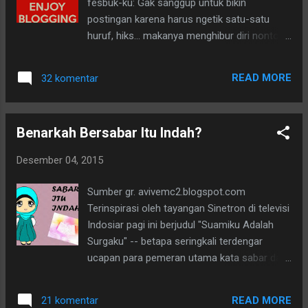
fesbuk-ku: Gak sanggup untuk bikin
postingan karena harus ngetik satu-satu
huruf, hiks... makanya menghibur diri nonton
Dangdut D'Academy Asia aja deh. Besok
dikebut ke Warnetlah biar tuntas. Bayangin
READ MORE
32 komentar
ngetik ini, beberapa baris 20 (baca duapuluh)
menit lho! Bye2 leppy, besok lo gw masukkin
bengkel..
Benarkah Bersabar Itu Indah?
Desember 04, 2015
Sumber gr. avivemc2.blogspot.com
Terinspirasi oleh tayangan Sinetron di televisi
Indosiar pagi ini berjudul "Suamiku Adalah
Surgaku" -- betapa seringkali terdengar
ucapan para pemeran utama kata sabar dan
ikhlas ketika dalam keadaan kesulitan yang
teramat sangat. Kemudian pagi ini juga aku
READ MORE
21 komentar
berselancar di blogku sendiri. Menelusuri