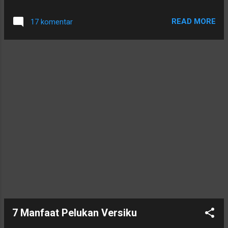
oleh para Ibu maksimal dua tahun. Tetapi
permata-permata hatiku itu. Dua orang buah
apabila keadaan yang tidak mengizinkan,
hatiku hanya bisa aku temui di alam sana
READ MORE
17 komentar
tidak seorang pun yang bisa memaksa kita
suatu saat kela k. Kini hanya do'a yang mam
untuk melakukannya, kemudian
pu aku kirimkan kepada keduanya. Aamiin.
menggantinya dengan Susu Bubuk Cap
Bendera kemasan dalam kaleng seperti yang
aku berikan kepada anak-anakku. Yang
utama adalah menjaga kesehatan mereka
semaksimal mungkin dengan teratur
membawanya ke Dokter Anak untuk check-
up kesehatan.
7 Manfaat Pelukan Versiku