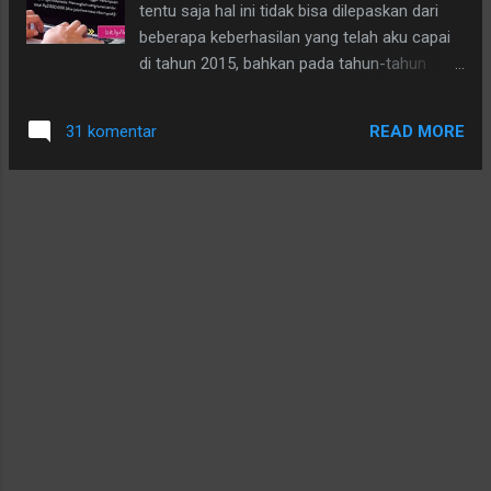
tentu saja hal ini tidak bisa dilepaskan dari
beberapa keberhasilan yang telah aku capai
di tahun 2015, bahkan pada tahun-tahun
sebelumnya . Banyak sekali hal-hal yang tidak
bisa aku kesampingkan terjadi pada diriku
READ MORE
31 komentar
sebagai peristiwa positip dan mengejutkan
telah berhasil aku raih tahun ini towards the
end of 2015 .