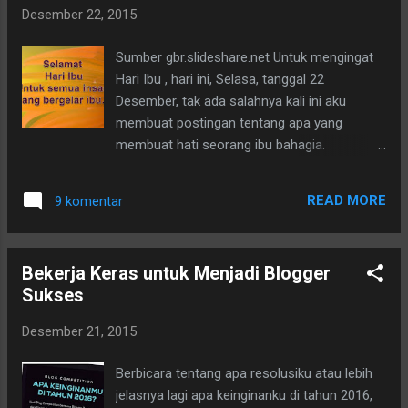
sesuatu, 99% informasi bisa didapatkan dari
Desember 22, 2015
Google. Mulailah aku meng-obrak-abrik buku-
buku bahasa Inggris cetakan luar negeri
Sumber gbr.slideshare.net Untuk mengingat
untuk materi pelajaran. English Is Fun, itulah
Hari Ibu , hari ini, Selasa, tanggal 22
prinsipku ingin berbagi ilmu yang sedikit aku
Desember, tak ada salahnya kali ini aku
punya.
membuat postingan tentang apa yang
membuat hati seorang ibu bahagia.
Sebenarnya banyak sekali yang bisa
menggoncang hati seorang ibu untuk
READ MORE
9 komentar
disentuh rasa bahagia. Sangat sederhana.
Teramat sepele. Dan hal yang tak pernah
setiap anak menduganya. Bukan harta atau
Bekerja Keras untuk Menjadi Blogger
perhiasan , bukan pula uang semata yang
Sukses
membuat sang Ibu dibelit perasaan bahagia
ini. Tapi antara lain (1) perhatian, (2)
Desember 21, 2015
kepedulian, (3) pengakuan tulus akan
keberadaan Ibu, sejak kanak-kanak hingga
Berbicara tentang apa resolusiku atau lebih
mereka dewasa. (4) Support moril untuk
jelasnya lagi apa keinginanku di tahun 2016,
menunjang kegiatan Ibu.