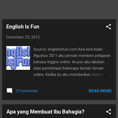
English Is Fun
Desember 25, 2015
Source: englishisfun.com Kira-kira bulan
Agustus 2011 aku pernah memberi pelajaran
bahasa Inggris online. Ini pun aku lakukan
atas permintaan beberapa teman-teman
online. Ketika itu aku memberikan materi
pelajaran dengan membuka sebuah blog di
Wordpress. Susah sekali beradaptasi dengan
READ MORE
37 komentar
Wordpress karena saat itu aku belum
memiliki banyak teman yang bisa
memberikan tutorial untukku. Juga aku belum
Apa yang Membuat Ibu Bahagia?
paham bahwa untuk mengetahui segala