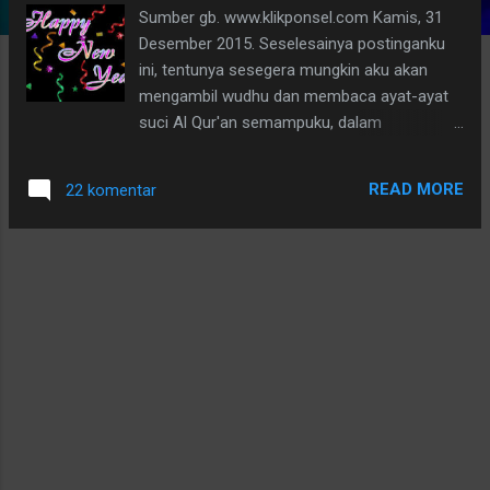
Sumber gb. www.klikponsel.com Kamis, 31
g
Desember 2015. Seselesainya postinganku
a
ini, tentunya sesegera mungkin aku akan
n
mengambil wudhu dan membaca ayat-ayat
suci Al Qur'an semampuku, dalam
menyambut datangnya pergantian tahun
baru. Menanti pergantian tahun 2015 ke 2016,
READ MORE
22 komentar
yuk kita bicara sedikit tentang pentingnya
keimanan yang akan membimbing kita ke
jalan yang benar dan diridhoi Allah Swt.
Aamiin.