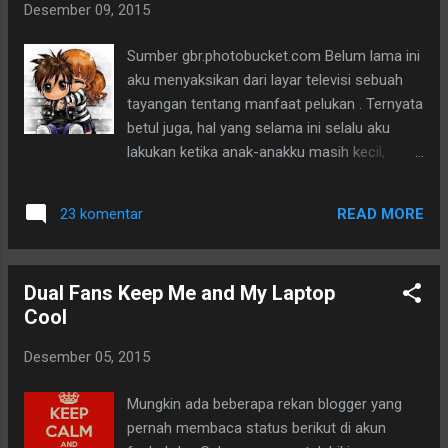
Desember 09, 2015
Sumber gbr.photobucket.com Belum lama ini
aku menyaksikan dari layar televisi sebuah
tayangan tentang manfaat pelukan . Ternyata
betul juga, hal yang selama ini selalu aku
lakukan ketika anak-anakku masih kecil,
hingga dewasa. Bahkan ketika mereka sudah
berkeluarga sekali pun, pelukan itu tetap aku
READ MORE
23 komentar
berikan. Bagiku sudah merupakan satu
kebiasaan. Rasanya ada yang kurang kalau
cipika-cipiki tanpa memberikan pagutan yang
Dual Fans Keep Me and My Laptop
erat. Pekatnya pelukan ini bisa memberikan
Cool
sebuah energi yang tak kalah pentingnya
dengan minum vitamin. Rasa segar, sehat,
Desember 05, 2015
baik bagi yang memeluk atau pun yang
dipeluk.
Mungkin ada beberapa rekan blogger yang
pernah membaca status berikut di akun