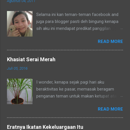
Agustus 04, 2011
Selama ini kan teman-teman facebook and
juga para blogger pasti deh bingung kenapa
sih aku ini mendapat predikat panggilan
sebagai bunda. Secara umum dalam bahasa
READ MORE
Indonesia yang baku bunda kan artinya ibu.
Lho? Koq? Aku dipanggil ibu oleh semua
yang kenal aku, termasuk tetangga-tetangga
Khasiat Serai Merah
dilingkungkungan RT tempat tinggalku
Juli 05, 2016
ataupun tetangga-tetangga ditempat tinggal
anakku. Memang aku akhirnya 90% jadi salah
I wonder, kenapa sejak pagi hari aku
satu penghuni di lingkungan RT ditempat
beraktivitas ke pasar, memasak beragam
tinggal anakku yaitu Green Bintaro Residence.
penganan teman untuk makan ketupat atau
Para ojeckers (yang udah kenal tentunya) pun
lontong di Hari Raya yang sudah di ambang
memanggilku dengan sebutan bunda.
READ MORE
pintu -- aku tidak merasakan penat dan lelah,
Sebenarnya ada cerita yang khusus kenapa
bahkan aku begitu semangat, rasanya
akhirnya semua yang kenal denganku
badanku sehaaat banget. Ternyata
mengenalku dengan sebutan bunda , sampai-
Eratnya Ikatan Kekeluargaan Itu