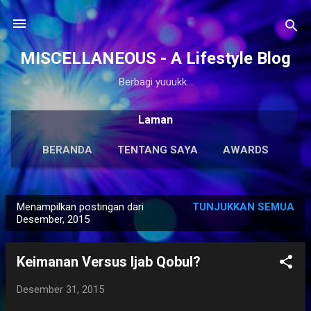
Langsung ke konten utama
MISCELLANEOUS - A Lifestyle Blog
Berbagi yuuukk...
Laman
BERANDA
TENTANG SAYA
AWARDS
ANTOLOGI
LAINNYA…
KARYA SOLO
Menampilkan postingan dari
TUNJUKKAN SEMUA
P
Desember, 2015
o
s
Keimanan Versus Ijab Qobul?
t
i
Desember 31, 2015
n