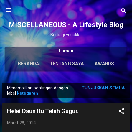
Langsung ke konten utama
MISCELLANEOUS - A Lifestyle Blog
Berbagi yuuukk...
Laman
BERANDA
TENTANG SAYA
AWARDS
ANTOLOGI
LAINNYA…
KARYA SOLO
Menampilkan postingan dengan
TUNJUKKAN SEMUA
P
label
ketegaran
o
s
Helai Daun Itu Telah Gugur.
t
i
Maret 28, 2014
n