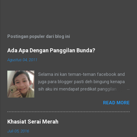
Postingan populer dari blog ini
Ada Apa Dengan Panggilan Bunda?
Agustus 04, 2011
Selama ini kan teman-teman facebook and
juga para blogger pasti deh bingung kenapa
sih aku ini mendapat predikat panggilan
sebagai bunda. Secara umum dalam bahasa
READ MORE
Indonesia yang baku bunda kan artinya ibu.
Lho? Koq? Aku dipanggil ibu oleh semua
yang kenal aku, termasuk tetangga-tetangga
Khasiat Serai Merah
dilingkungkungan RT tempat tinggalku
Juli 05, 2016
ataupun tetangga-tetangga ditempat tinggal