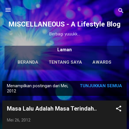
Langsung ke konten utama
MISCELLANEOUS - A Lifestyle Blog
Berbagi yuuukk...
Laman
BERANDA
TENTANG SAYA
AWARDS
ANTOLOGI
LAINNYA…
KARYA SOLO
Menampilkan postingan dari Mei,
TUNJUKKAN SEMUA
P
2012
o
s
Masa Lalu Adalah Masa Terindah..
t
i
Mei 26, 2012
n