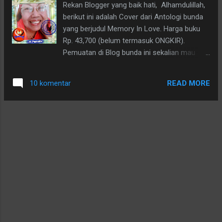
Rekan Blogger yang baik hati, Alhamdulillah,
merasakan dahsyatnya akibat peperangan.
berikut ini adalah Cover dari Antologi bunda
Setelah Indonesia diproklamirkan tahun 1945
yang berjudul Memory In Love. Harga buku
masih saja ada bangsa yang ingin merebut
Rp. 43,700 (belum termasuk ONGKIR).
kemerdekaan kita. Masih ada yang ingin
Pemuatan di Blog bunda ini sekalian mau
mengambilnya dari bangsa kita.Semua
promosi nih. Bagi siapa yang sayang sama
menderita dan tidak ada kemegahan yang semu.
bunda, pesen ya? merayu.com Nomor telpon
Bagiku yang telah uzur ini, tidak bisa lagi
READ MORE
10 komentar
kemana harus pesen sudah tersedia tuh.
mengingat bagaimana uru...
Oke. Ditunggu pesanannya lho. Salam
blogger.