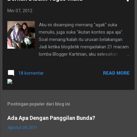
seluruh anggota tubuh, termasuk kulit yang
Mei 07, 2012
sepanjang malam akan teraba dan tersapu oleh
dinginnya AC. Kenapa aku beri judul postingan ini
Aku ini disamping memang "agak" suka
AC Idamanku, LG Skin Care, Deluxe Inverter V ?
menulis, juga suka "ikutan kontes apa aja".
Karena aku hingga saat ini belum memilikinya.
Soal menang/kalah itu urusan belakangan.
Survey yang aku lakukan menambah mantap
Jadi ketika blogdetik mengadakan 21 macam
keinginan untuk memiliki AC LG.. Do'akan ya.
lomba Blogger Kartinian, aku selesaikan
Para calon/pengguna AC LG patut ikut bangga
sesegera mungkin dan alhamdulillah, bisa
karena PT LG Electronics Indonesia
berpartisipasi di enam blog saja, karena aku
memperkenalkan produk pendingin ruangan
READ MORE
18 komentar
harus segera ke Bekasi untuk jadi MC,
terbaru “AC LG Skin Care, Deluxe Inverter V"
hehehehe....jadi aku bisa tenang memangku
yang memiliki keunggulan bisa membantu
tugas baru sampai tanggal 7 April. Tugas apa
menjaga kes...
sih ya? Tugas untuk menjaga dan merawat
Postingan populer dari blog ini
cucu selama kedua orang-tuanya bertugas
ke luar kota. Judul postingan ini sengaja
Ada Apa Dengan Panggilan Bunda?
kuberi "Berkah Dibalik Tugas Mulia". Aku
Agustus 04, 2011
selalu merasa bahagia ketika dibutuhkan
untuk menjaga cucu dan ternyata di balik itu