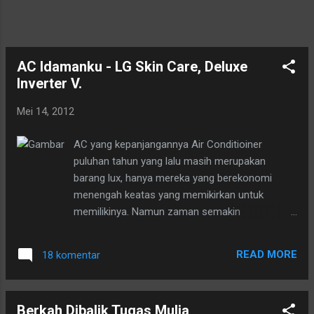
AC Idamanku - LG Skin Care, Deluxe
Inverter V.
Mei 14, 2012
AC yang kepanjangannya Air Conditioiner
puluhan tahun yang lalu masih merupakan
barang lux, hanya mereka yang berekonomi
menengah keatas yang memikirkan untuk
memilikinya. Namun zaman semakin
memperlihatkan tingkat kecerdasan penghuni
jagat raya ini. Sejalan dengan itu tingkat
READ MORE
18 komentar
kesehatan pun semakin memperoleh perhatian
utama, termasuk memanjakan diri ketika kita
terlelap dalam tidur. Udara yang dihirup harus
Berkah Dibalik Tugas Mulia
bersih dan menyehatkan serta menyegarkan