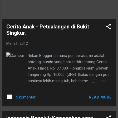
Lahir yang di kreasinya sendiri. Waktu itu
sama sekali belum terpikirkan oleh ayah
tentang sebuah Akte Kelahiran. Tapi bagiku
secarik kertas itu cukup menjadi kenangan
Cerita Anak - Petualangan di Bukit
tentang besarnya perhatian dan cinta ayah ...
Singkur.
Mei 21, 2012
Rekan Blogger di mana pun berada, ini adalah
antologi bunda yang baru terbit tentang Cerita
Anak. Harga; Rp. 37,000 + ongkos kirim wilayah
Tangerang Rp. 16,000 (JNE). (kalau dengan pos
pastinya lebih miring tuh, hehehehe....._). Jumlah
halaman : 137.halaman. Yuuk........yang punya
anak direkomendasikan untuk memiliki buku ini,
READ MORE
5 komentar
untuk dibacakan menjelang bobo. Apalagi ada
naskah dari bunda tuh, pastinya pengen tahu,
kan? Apa sih yang ditulis oleh bunda itu. Yang