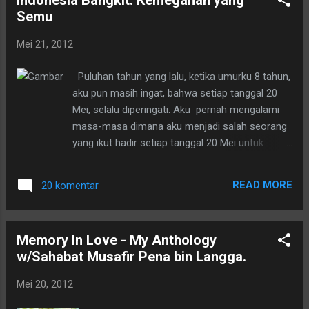
Indonesia Bangkit: Kemegahan yang
gak mau repot alias ribet daftarin aja ke bunda
Semu
deh yang mau pesan siapa and berapa exemplar,
nanti bunda yang atur, hehehehehe..............Serius.
Mei 21, 2012
Yang penting buku laris manis nih!. Salam
blogger.
Puluhan tahun yang lalu, ketika umurku 8 tahun,
aku pun masih ingat, bahwa setiap tanggal 20
Mei, selalu diperingati. Aku pernah mengalami
masa-masa dimana aku menjadi salah seorang
yang ikut hadir setiap tanggal 20 Mei untuk
memperingati hari yang dikenal sebagai Hari
Kebangkitan Nasional. Tanggal 20 Mei ini akan
READ MORE
20 komentar
tetap menjadi satu momentum yang akan
diingat oleh seluruh bangsa Indonesia,
walaupun, pasti, tidak semua bangsa Indonesia
Memory In Love - My Anthology
mengerti mengapa tanggal tersebut harus
w/Sahabat Musafir Pena bin Langga.
diperingati. Pada tahun 1947 tidak ada
"kemegahan yang semu". Yang ada sama rata,
Mei 20, 2012
sama rasa. Semua bangsa masih bergolak.
Setiap individu bangsa Indonesia masih