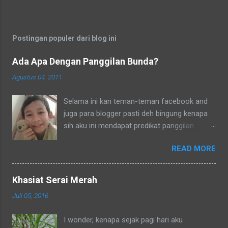
Postingan populer dari blog ini
Ada Apa Dengan Panggilan Bunda?
Agustus 04, 2011
Selama ini kan teman-teman facebook and
juga para blogger pasti deh bingung kenapa
sih aku ini mendapat predikat panggilan
sebagai bunda. Secara umum dalam bahasa
READ MORE
Indonesia yang baku bunda kan artinya ibu.
Lho? Koq? Aku dipanggil ibu oleh semua
yang kenal aku, termasuk tetangga-tetangga
Khasiat Serai Merah
dilingkungkungan RT tempat tinggalku
Juli 05, 2016
ataupun tetangga-tetangga ditempat tinggal
anakku. Memang aku akhirnya 90% jadi salah
I wonder, kenapa sejak pagi hari aku
satu penghuni di lingkungan RT ditempat