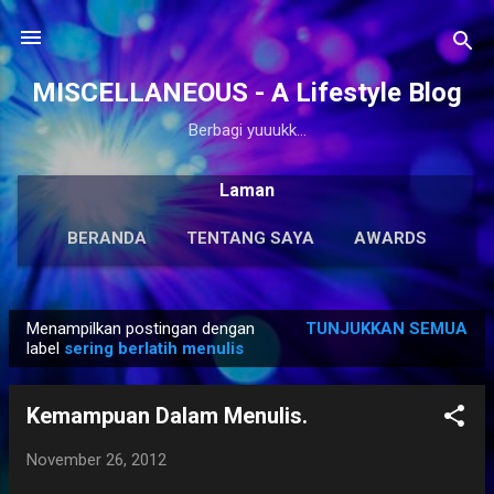
Langsung ke konten utama
MISCELLANEOUS - A Lifestyle Blog
Berbagi yuuukk...
Laman
BERANDA
TENTANG SAYA
AWARDS
ANTOLOGI
LAINNYA…
KARYA SOLO
Menampilkan postingan dengan
TUNJUKKAN SEMUA
P
label
sering berlatih menulis
o
s
Kemampuan Dalam Menulis.
t
i
November 26, 2012
n