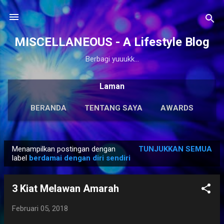
Langsung ke konten utama
MISCELLANEOUS - A Lifestyle Blog
Berbagi yuuukk...
Laman
BERANDA
TENTANG SAYA
AWARDS
ANTOLOGI
LAINNYA…
KARYA SOLO
Menampilkan postingan dengan
TUNJUKKAN SEMUA
P
label
berdamai dengan diri sendiri
o
s
3 Kiat Melawan Amarah
t
i
Februari 05, 2018
n