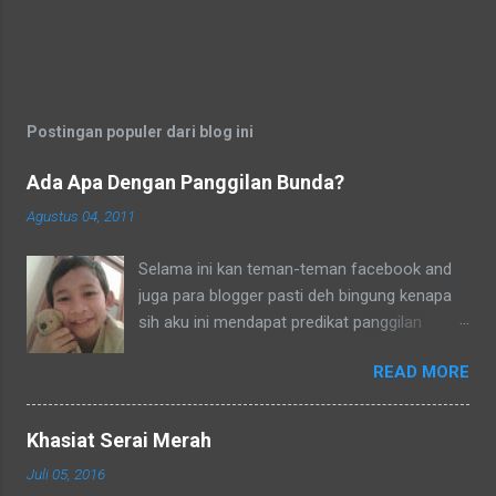
Kiat Melawan Amarah"
Postingan populer dari blog ini
Ada Apa Dengan Panggilan Bunda?
Agustus 04, 2011
Selama ini kan teman-teman facebook and
juga para blogger pasti deh bingung kenapa
sih aku ini mendapat predikat panggilan
sebagai bunda. Secara umum dalam bahasa
READ MORE
Indonesia yang baku bunda kan artinya ibu.
Lho? Koq? Aku dipanggil ibu oleh semua
yang kenal aku, termasuk tetangga-tetangga
Khasiat Serai Merah
dilingkungkungan RT tempat tinggalku
Juli 05, 2016
ataupun tetangga-tetangga ditempat tinggal