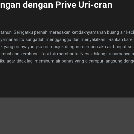
ngan dengan Prive Uri-cran
 tahun. Seingatku pernah merasakan ketidaknyamanan buang air kecil 
nyamanan itu sangatlah mengganggu dan menyakitkan. Bahkan karena
k yang menyayangiku membujuk dengan memberi aku air hangat seb
mual dan kembung. Tapi tak membantu. Nenek bilang itu namanya 
u agar tidak lagi meminum air panas yang dicampur langsung denga
kondisiku sudah nyaman. Anyang-anyangan itu sudah lenyap.