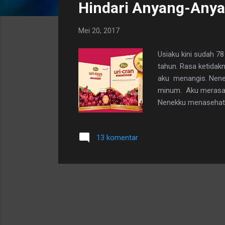
Hindari Anyang-Anya
t
i
Mei 20, 2017
n
g
Usiaku kini sudah 78
a
tahun. Rasa ketidak
n
aku menangis. Nene
minum. Aku merasa 
Nenekku menasehatik
pagi ketika bangun 
13 komentar