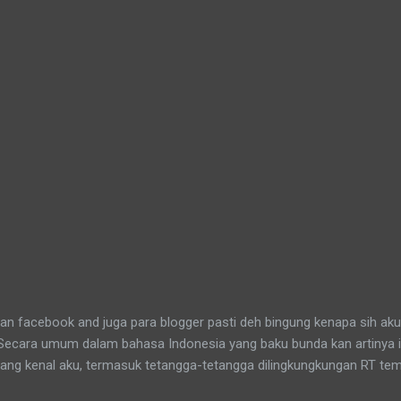
n facebook and juga para blogger pasti deh bingung kenapa sih aku
 Secara umum dalam bahasa Indonesia yang baku bunda kan artinya 
yang kenal aku, termasuk tetangga-tetangga dilingkungkungan RT tem
t tinggal anakku. Memang aku akhirnya 90% jadi salah satu penghuni