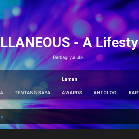
Langsung ke konten utama
LANEOUS - A Lifesty
Berbagi yuuukk...
Laman
DA
TENTANG SAYA
AWARDS
ANTOLOGI
KAR
ry