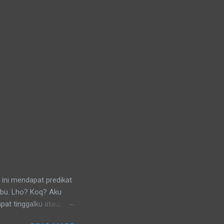
 ini mendapat predikat
ibu. Lho? Koq? Aku
pat tinggalku ataupun
 di lingkungan RT