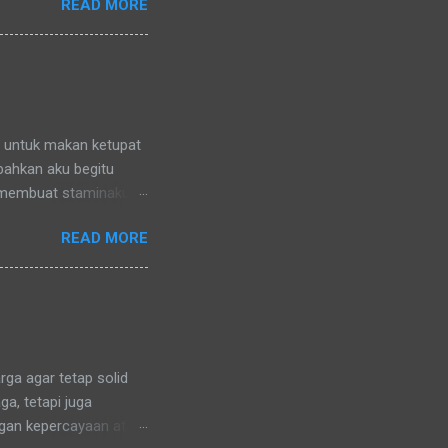
READ MORE
nya) pun memanggilku
l denganku
nggilku dengan
 memanggilku dengan
repotnya kalau kami
n untuk makan ketupat
 bahkan aku begitu
 membuat staminaku
a untuk kesehatan
READ MORE
ga agar tetap solid
a, tetapi juga
ngan kepercayaan atau