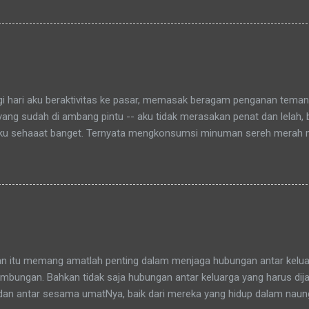
aitu Green Bintaro Residence. Para ojeckers (yang udah kenal tentu
benarnya ada cerita yang khusus kenapa akhirnya semua yang kena
an bunda , sampai-sampai Pak RT dilingkungan pun terkadang mema
-rata keponakanku yang perempuan yang sudah memiliki anak latah
a tidak memanggilku dengan sebutan "Uning" seperti biasanya. Nah 
agi hari aku beraktivitas ke pasar, memasak beragam penganan tema
 yang sudah di ambang pintu -- aku tidak merasakan penat dan lelah,
ku sehaaat banget. Ternyata mengkonsumsi minuman sereh merah
hamdulillah, khasiat serai merah ini sudah bisa kurasakan manfaatny
an itu memang amatlah penting dalam menjaga hubungan antar keluar
bungan. Bahkan tidak saja hubungan antar keluarga yang harus dijag
dan antar sesama umatNya, baik dari mereka yang hidup dalam nau