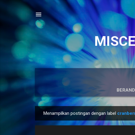
MISCEL
BERAN
Menampilkan postingan dengan label
cranber
P
o
s