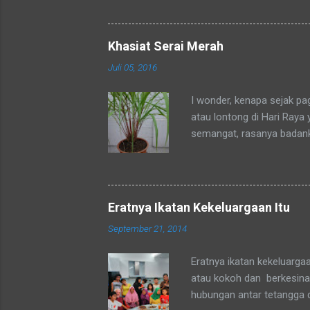
ditempat tinggal anakku y
dengan sebutan bunda. Se
mengenalku dengan sebut
Khasiat Serai Merah
sebutan tsb. Hampir rata
Juli 05, 2016
sebutan bunda juga. Merek
sedang mengadaka...
I wonder, kenapa sejak p
atau lontong di Hari Raya
semangat, rasanya badan
okpu a.k.a. oke punya. Al
tubuhku.
Eratnya Ikatan Kekeluargaan Itu
September 21, 2014
Eratnya ikatan kekeluarga
atau kokoh dan berkesinam
hubungan antar tetangga 