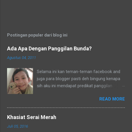
Postingan populer dari blog ini
Ada Apa Dengan Panggilan Bunda?
Agustus 04, 2011
Selama ini kan teman-teman facebook and
juga para blogger pasti deh bingung kenapa
sih aku ini mendapat predikat panggilan
sebagai bunda. Secara umum dalam bahasa
READ MORE
Indonesia yang baku bunda kan artinya ibu.
Lho? Koq? Aku dipanggil ibu oleh semua
yang kenal aku, termasuk tetangga-tetangga
Khasiat Serai Merah
dilingkungkungan RT tempat tinggalku
Juli 05, 2016
ataupun tetangga-tetangga ditempat tinggal