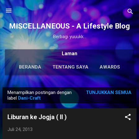
Langsung ke konten utama
MISCELLANEOUS - A Lifestyle Blog
Berbagi yuuukk...
Laman
BERANDA
TENTANG SAYA
AWARDS
ANTOLOGI
LAINNYA…
KARYA SOLO
Menampilkan postingan dengan
TUNJUKKAN SEMUA
P
label
Dani-Craft
o
s
Liburan ke Jogja ( II )
t
i
Juli 24, 2013
n