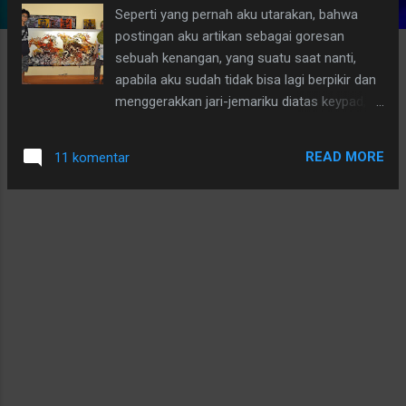
Seperti yang pernah aku utarakan, bahwa
g
postingan aku artikan sebagai goresan
a
sebuah kenangan, yang suatu saat nanti,
n
apabila aku sudah tidak bisa lagi berpikir dan
menggerakkan jari-jemariku diatas keypad,
aku masih bisa melihat-lihat hasil postingan
beserta foto-foto saat jemariku masih
READ MORE
11 komentar
terampil menari diatas keypad. Aktifitas yang
hanya bisa kulakukan di saat tiada dayaku
lagi untuk membuat postingan. Aktifitas ini
nantinya bagaikan sebuah obat yang mujarab
untuk me-refresh benakku. Karena itu, keep
reading, my dear bloggers, karena postingan
ini akan aku buat bertahap, agar semakin
banyak kenangan yang bisa kuingat.