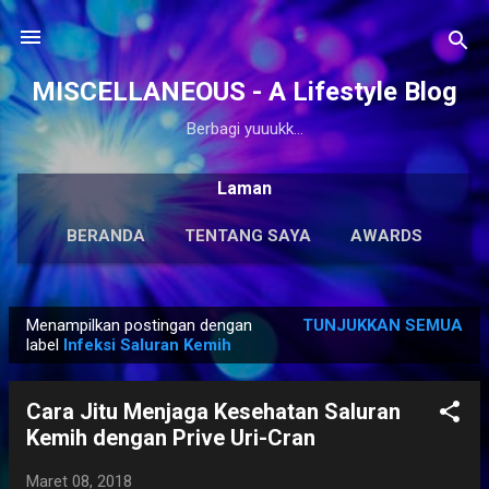
Langsung ke konten utama
MISCELLANEOUS - A Lifestyle Blog
Berbagi yuuukk...
Laman
BERANDA
TENTANG SAYA
AWARDS
ANTOLOGI
LAINNYA…
KARYA SOLO
Menampilkan postingan dengan
TUNJUKKAN SEMUA
P
label
Infeksi Saluran Kemih
o
s
Cara Jitu Menjaga Kesehatan Saluran
t
Kemih dengan Prive Uri-Cran
i
n
Maret 08, 2018