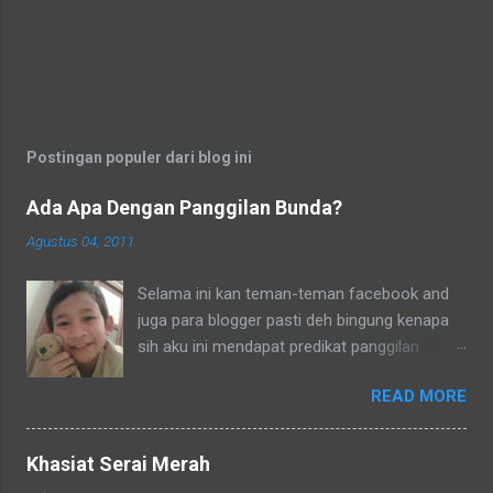
Postingan populer dari blog ini
Ada Apa Dengan Panggilan Bunda?
Agustus 04, 2011
Selama ini kan teman-teman facebook and
juga para blogger pasti deh bingung kenapa
sih aku ini mendapat predikat panggilan
sebagai bunda. Secara umum dalam bahasa
READ MORE
Indonesia yang baku bunda kan artinya ibu.
Lho? Koq? Aku dipanggil ibu oleh semua
yang kenal aku, termasuk tetangga-tetangga
Khasiat Serai Merah
dilingkungkungan RT tempat tinggalku