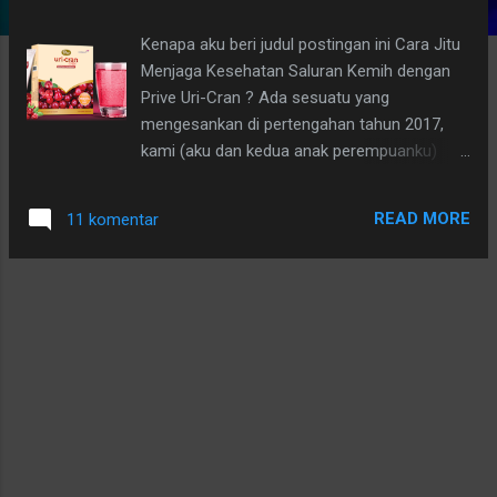
g
Kenapa aku beri judul postingan ini Cara Jitu
a
Menjaga Kesehatan Saluran Kemih dengan
n
Prive Uri-Cran ? Ada sesuatu yang
mengesankan di pertengahan tahun 2017,
kami (aku dan kedua anak perempuanku)
menjadi addicted minum Prive Uri-Cran ini.
Sebelum aku lanjut memaparkan apa
READ MORE
11 komentar
keistimewaan produk ini, tidak ada salahnya
aku ceritakan sedikit tentang pengalamanku
berkenalan dengan Si Cairan berwarna Pink
ini.