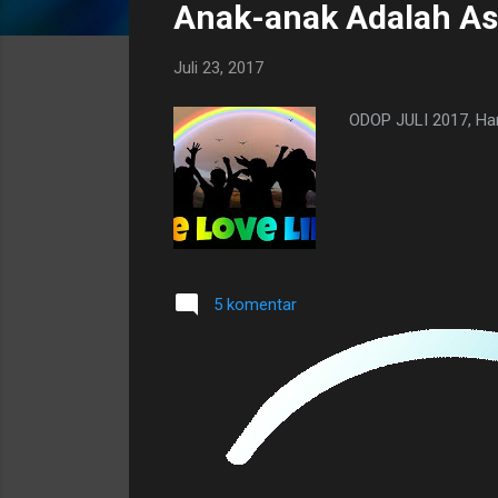
Anak-anak Adalah As
t
i
Juli 23, 2017
n
g
ODOP JULI 2017, Har
a
n
5 komentar