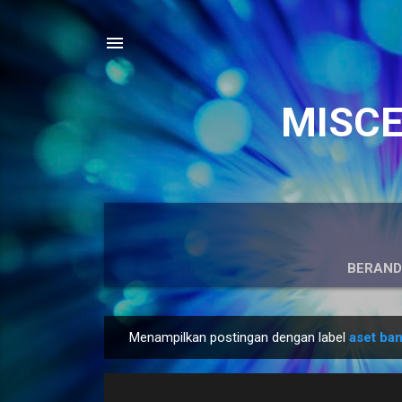
MISCEL
BERAN
Menampilkan postingan dengan label
aset ba
P
o
s