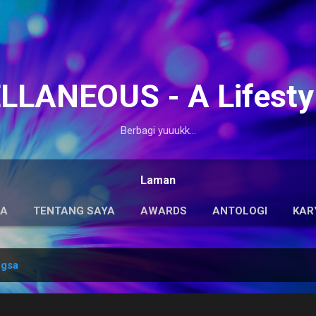
Langsung ke konten utama
LANEOUS - A Lifesty
Berbagi yuuukk...
Laman
DA
TENTANG SAYA
AWARDS
ANTOLOGI
KAR
ngsa