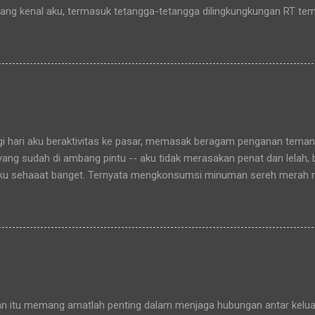
yang kenal aku, termasuk tetangga-tetangga dilingkungkungan RT tem
t tinggal anakku. Memang aku akhirnya 90% jadi salah satu penghuni
aitu Green Bintaro Residence. Para ojeckers (yang udah kenal tentu
benarnya ada cerita yang khusus kenapa akhirnya semua yang kena
an bunda , sampai-sampai Pak RT dilingkungan pun terkadang mema
-rata keponakanku yang perempuan yang sudah memiliki anak latah
a tidak memanggilku dengan sebutan "Uning" seperti biasanya. Nah 
agi hari aku beraktivitas ke pasar, memasak beragam penganan tema
 yang sudah di ambang pintu -- aku tidak merasakan penat dan lelah,
ku sehaaat banget. Ternyata mengkonsumsi minuman sereh merah
hamdulillah, khasiat serai merah ini sudah bisa kurasakan manfaatny
an itu memang amatlah penting dalam menjaga hubungan antar keluar