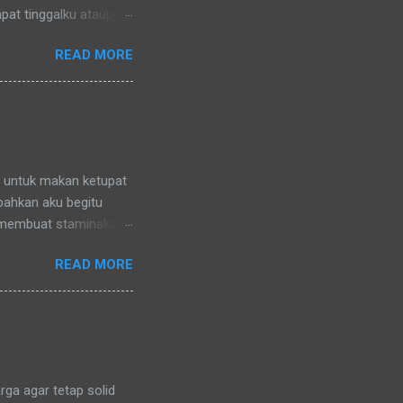
pat tinggalku ataupun
 di lingkungan RT
READ MORE
nya) pun memanggilku
l denganku
nggilku dengan
 memanggilku dengan
repotnya kalau kami
n untuk makan ketupat
 bahkan aku begitu
 membuat staminaku
a untuk kesehatan
READ MORE
ga agar tetap solid