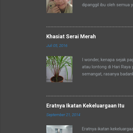
dipanggil ibu oleh semua 
tetangga-tetangga ditempa
ditempat tinggal anakku y
dengan sebutan bunda. Se
mengenalku dengan sebut
Khasiat Serai Merah
sebutan tsb. Hampir rata
Juli 05, 2016
sebutan bunda juga. Merek
sedang mengadaka...
I wonder, kenapa sejak p
atau lontong di Hari Raya
semangat, rasanya badan
okpu a.k.a. oke punya. Al
tubuhku.
Eratnya Ikatan Kekeluargaan Itu
September 21, 2014
Eratnya ikatan kekeluarga