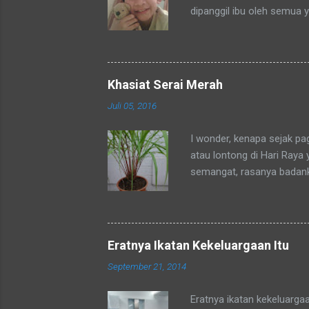
dipanggil ibu oleh semua 
tetangga-tetangga ditempa
ditempat tinggal anakku y
dengan sebutan bunda. Se
mengenalku dengan sebut
Khasiat Serai Merah
sebutan tsb. Hampir rata
Juli 05, 2016
sebutan bunda juga. Merek
sedang mengadaka...
I wonder, kenapa sejak p
atau lontong di Hari Raya
semangat, rasanya badan
okpu a.k.a. oke punya. Al
tubuhku.
Eratnya Ikatan Kekeluargaan Itu
September 21, 2014
Eratnya ikatan kekeluarga