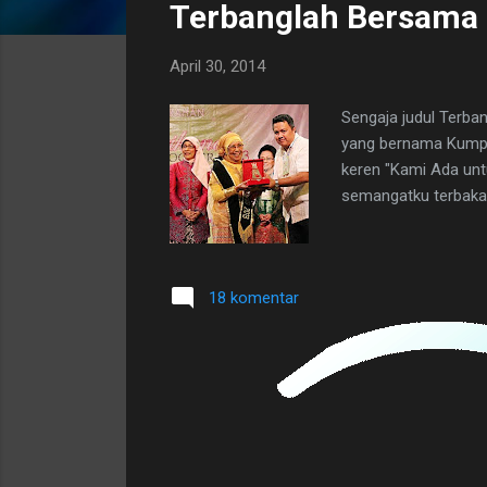
Terbanglah Bersama
t
i
April 30, 2014
n
g
Sengaja judul Terba
a
yang bernama Kumpu
n
keren "Kami Ada unt
semangatku terbakar 
18 komentar