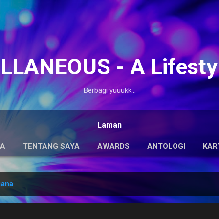
Langsung ke konten utama
LANEOUS - A Lifesty
Berbagi yuuukk...
Laman
DA
TENTANG SAYA
AWARDS
ANTOLOGI
KAR
iana