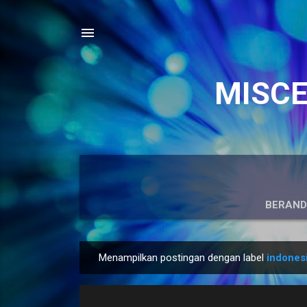
MISCEL
BERAN
Menampilkan postingan dengan label
indones
P
o
s