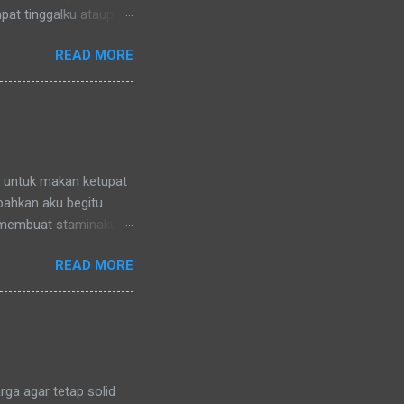
pat tinggalku ataupun
 di lingkungan RT
READ MORE
nya) pun memanggilku
l denganku
nggilku dengan
 memanggilku dengan
repotnya kalau kami
n untuk makan ketupat
 bahkan aku begitu
 membuat staminaku
a untuk kesehatan
READ MORE
ga agar tetap solid