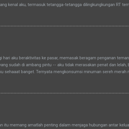
yang kenal aku, termasuk tetangga-tetangga dilingkungkungan RT tem
t tinggal anakku. Memang aku akhirnya 90% jadi salah satu penghuni
aitu Green Bintaro Residence. Para ojeckers (yang udah kenal tentu
benarnya ada cerita yang khusus kenapa akhirnya semua yang kena
an bunda , sampai-sampai Pak RT dilingkungan pun terkadang mema
-rata keponakanku yang perempuan yang sudah memiliki anak latah
a tidak memanggilku dengan sebutan "Uning" seperti biasanya. Nah 
agi hari aku beraktivitas ke pasar, memasak beragam penganan tema
 yang sudah di ambang pintu -- aku tidak merasakan penat dan lelah,
ku sehaaat banget. Ternyata mengkonsumsi minuman sereh merah
hamdulillah, khasiat serai merah ini sudah bisa kurasakan manfaatny
an itu memang amatlah penting dalam menjaga hubungan antar keluar