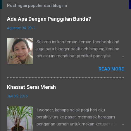
g
Postingan populer dari blog ini
a
Ada Apa Dengan Panggilan Bunda?
n
Agustus 04, 2011
Selama ini kan teman-teman facebook and
juga para blogger pasti deh bingung kenapa
sih aku ini mendapat predikat panggilan
sebagai bunda. Secara umum dalam bahasa
READ MORE
Indonesia yang baku bunda kan artinya ibu.
Lho? Koq? Aku dipanggil ibu oleh semua
yang kenal aku, termasuk tetangga-tetangga
Khasiat Serai Merah
dilingkungkungan RT tempat tinggalku
Juli 05, 2016
ataupun tetangga-tetangga ditempat tinggal
anakku. Memang aku akhirnya 90% jadi salah
I wonder, kenapa sejak pagi hari aku
satu penghuni di lingkungan RT ditempat
beraktivitas ke pasar, memasak beragam
tinggal anakku yaitu Green Bintaro Residence.
penganan teman untuk makan ketupat atau
Para ojeckers (yang udah kenal tentunya) pun