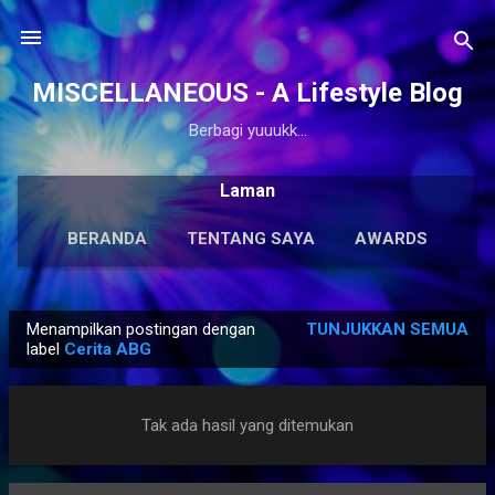
Langsung ke konten utama
MISCELLANEOUS - A Lifestyle Blog
Berbagi yuuukk...
Laman
BERANDA
TENTANG SAYA
AWARDS
ANTOLOGI
LAINNYA…
KARYA SOLO
Menampilkan postingan dengan
TUNJUKKAN SEMUA
P
label
Cerita ABG
o
s
Tak ada hasil yang ditemukan
t
i
n