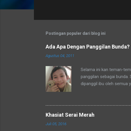
t
i
n
g
a
Postingan populer dari blog ini
n
Ada Apa Dengan Panggilan Bunda?
Agustus 04, 2011
Selama ini kan teman-tema
panggilan sebagai bunda.
dipanggil ibu oleh semua 
tetangga-tetangga ditempa
ditempat tinggal anakku y
dengan sebutan bunda. Se
mengenalku dengan sebut
Khasiat Serai Merah
sebutan tsb. Hampir rata
Juli 05, 2016
sebutan bunda juga. Merek