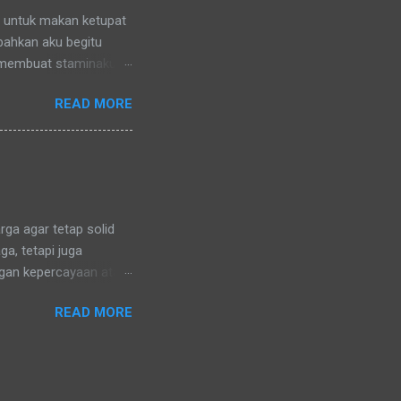
n untuk makan ketupat
 bahkan aku begitu
 membuat staminaku
a untuk kesehatan
READ MORE
ga agar tetap solid
a, tetapi juga
ngan kepercayaan atau
ng sama. Karena di
READ MORE
uga dalam menganut
ara. Hanya mungkin
dik lelaki baju batik