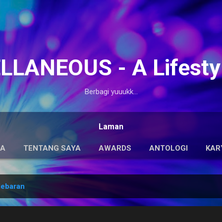
Langsung ke konten utama
LANEOUS - A Lifesty
Berbagi yuuukk...
Laman
DA
TENTANG SAYA
AWARDS
ANTOLOGI
KAR
lebaran