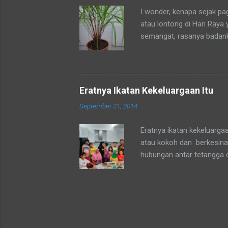
sedang mengadaka...
I wonder, kenapa sejak p
atau lontong di Hari Raya
semangat, rasanya badan
okpu a.k.a. oke punya. Al
tubuhku.
Eratnya Ikatan Kekeluargaan Itu
September 21, 2014
Eratnya ikatan kekeluarga
atau kokoh dan berkesinam
hubungan antar tetangga 
agama yang sepaham atau 
mata Sang Pencipta kita a
agama Muslim atau Non-Mu
persepsi setiap orang terk
dan kel.