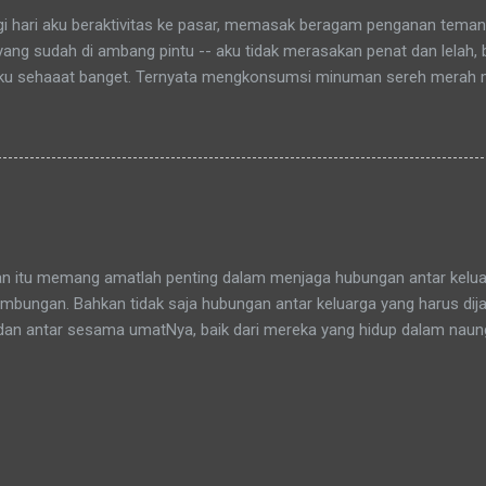
agi hari aku beraktivitas ke pasar, memasak beragam penganan tema
 yang sudah di ambang pintu -- aku tidak merasakan penat dan lelah,
ku sehaaat banget. Ternyata mengkonsumsi minuman sereh merah
hamdulillah, khasiat serai merah ini sudah bisa kurasakan manfaatny
an itu memang amatlah penting dalam menjaga hubungan antar keluar
bungan. Bahkan tidak saja hubungan antar keluarga yang harus dijag
dan antar sesama umatNya, baik dari mereka yang hidup dalam nau
yang tidak sepaham. Sepaham di sini diartikan menganut agama ya
dalah sama, tidak ada perbedaan si kaya dan si miskin, pun tidak j
slim. Di muka bumi ciptaanNya ini kita semua sebenarnya bersaud
adang berbeda dalam menafsirkannya. Adikku (pr. berjilbab ungu) dan a