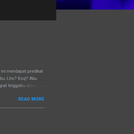
 ini mendapat predikat
ibu. Lho? Koq? Aku
pat tinggalku ataupun
 di lingkungan RT
READ MORE
nya) pun memanggilku
l denganku
nggilku dengan
 memanggilku dengan
repotnya kalau kami