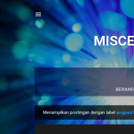
MISCEL
BERAN
Menampilkan postingan dengan label
angpau 
P
o
s