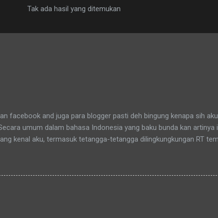
Tak ada hasil yang ditemukan
n facebook and juga para blogger pasti deh bingung kenapa sih aku
 Secara umum dalam bahasa Indonesia yang baku bunda kan artinya 
yang kenal aku, termasuk tetangga-tetangga dilingkungkungan RT tem
t tinggal anakku. Memang aku akhirnya 90% jadi salah satu penghuni
aitu Green Bintaro Residence. Para ojeckers (yang udah kenal tentu
benarnya ada cerita yang khusus kenapa akhirnya semua yang kena
an bunda , sampai-sampai Pak RT dilingkungan pun terkadang mema
-rata keponakanku yang perempuan yang sudah memiliki anak latah
a tidak memanggilku dengan sebutan "Uning" seperti biasanya. Nah 