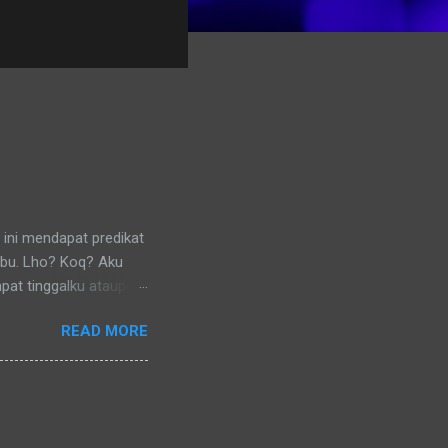
 ini mendapat predikat
ibu. Lho? Koq? Aku
pat tinggalku ataupun
 di lingkungan RT
READ MORE
nya) pun memanggilku
l denganku
nggilku dengan
 memanggilku dengan
repotnya kalau kami