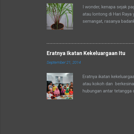
sedang mengadaka...
I wonder, kenapa sejak p
atau lontong di Hari Raya
semangat, rasanya badan
okpu a.k.a. oke punya. Al
tubuhku.
Eratnya Ikatan Kekeluargaan Itu
September 21, 2014
Eratnya ikatan kekeluarga
atau kokoh dan berkesinam
hubungan antar tetangga 
agama yang sepaham atau 
mata Sang Pencipta kita a
agama Muslim atau Non-Mu
persepsi setiap orang terk
dan kel.