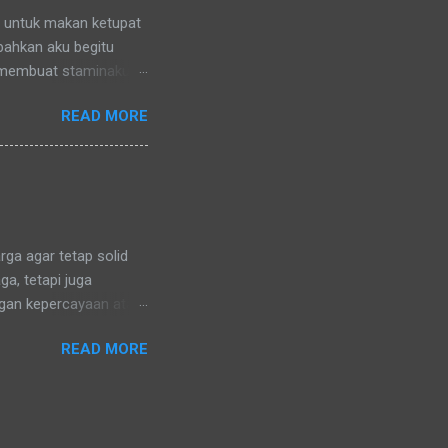
n untuk makan ketupat
 bahkan aku begitu
 membuat staminaku
a untuk kesehatan
READ MORE
ga agar tetap solid
a, tetapi juga
ngan kepercayaan atau
ng sama. Karena di
READ MORE
uga dalam menganut
ara. Hanya mungkin
dik lelaki baju batik