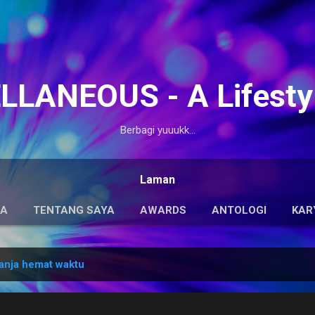
Langsung ke konten utama
LANEOUS - A Lifesty
Berbagi yuuukk...
Laman
DA
TENTANG SAYA
AWARDS
ANTOLOGI
KAR
lanja hemat waktu