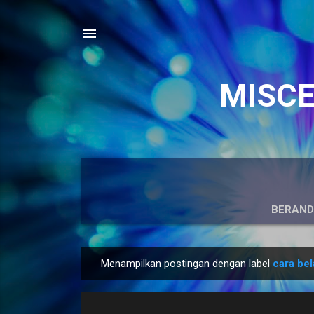
MISCEL
BERAN
Menampilkan postingan dengan label
cara be
P
o
s