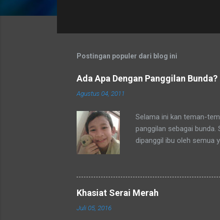
t
i
n
g
a
Postingan populer dari blog ini
n
Ada Apa Dengan Panggilan Bunda?
Agustus 04, 2011
Selama ini kan teman-tema
panggilan sebagai bunda.
dipanggil ibu oleh semua 
tetangga-tetangga ditempa
ditempat tinggal anakku y
dengan sebutan bunda. Se
mengenalku dengan sebut
Khasiat Serai Merah
sebutan tsb. Hampir rata
Juli 05, 2016
sebutan bunda juga. Merek