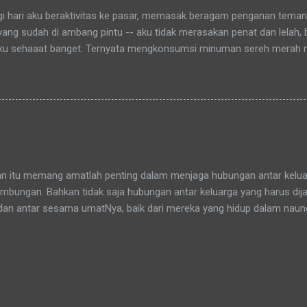
agi hari aku beraktivitas ke pasar, memasak beragam penganan tema
 yang sudah di ambang pintu -- aku tidak merasakan penat dan lelah,
ku sehaaat banget. Ternyata mengkonsumsi minuman sereh merah
hamdulillah, khasiat serai merah ini sudah bisa kurasakan manfaatny
an itu memang amatlah penting dalam menjaga hubungan antar keluar
bungan. Bahkan tidak saja hubungan antar keluarga yang harus dijag
dan antar sesama umatNya, baik dari mereka yang hidup dalam nau
yang tidak sepaham. Sepaham di sini diartikan menganut agama ya
dalah sama, tidak ada perbedaan si kaya dan si miskin, pun tidak j
slim. Di muka bumi ciptaanNya ini kita semua sebenarnya bersaud
adang berbeda dalam menafsirkannya. Adikku (pr. berjilbab ungu) dan a