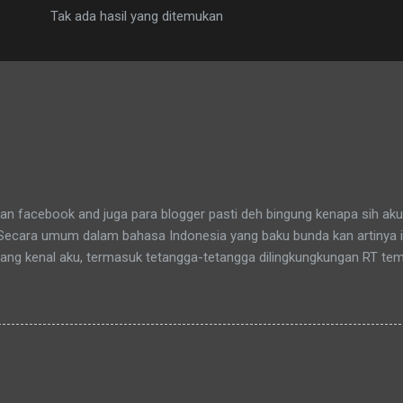
Tak ada hasil yang ditemukan
n facebook and juga para blogger pasti deh bingung kenapa sih aku
 Secara umum dalam bahasa Indonesia yang baku bunda kan artinya 
yang kenal aku, termasuk tetangga-tetangga dilingkungkungan RT tem
t tinggal anakku. Memang aku akhirnya 90% jadi salah satu penghuni
aitu Green Bintaro Residence. Para ojeckers (yang udah kenal tentu
benarnya ada cerita yang khusus kenapa akhirnya semua yang kena
an bunda , sampai-sampai Pak RT dilingkungan pun terkadang mema
-rata keponakanku yang perempuan yang sudah memiliki anak latah
a tidak memanggilku dengan sebutan "Uning" seperti biasanya. Nah 