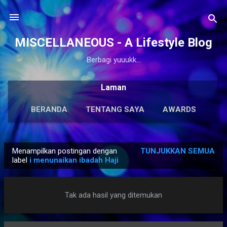
Langsung ke konten utama
MISCELLANEOUS - A Lifestyle Blog
Berbagi yuuukk...
Laman
BERANDA
TENTANG SAYA
AWARDS
ANTOLOGI
LAINNYA…
KARYA SOLO
Menampilkan postingan dengan
TUNJUKKAN SEMUA
P
label
i menunaikan ibadah Haji
o
s
Tak ada hasil yang ditemukan
t
i
n