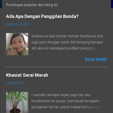
g
Postingan populer dari blog ini
a
Ada Apa Dengan Panggilan Bunda?
n
Agustus 04, 2011
Selama ini kan teman-teman facebook and
juga para blogger pasti deh bingung kenapa
sih aku ini mendapat predikat panggilan
sebagai bunda. Secara umum dalam bahasa
READ MORE
Indonesia yang baku bunda kan artinya ibu.
Lho? Koq? Aku dipanggil ibu oleh semua
yang kenal aku, termasuk tetangga-tetangga
Khasiat Serai Merah
dilingkungkungan RT tempat tinggalku
Juli 05, 2016
ataupun tetangga-tetangga ditempat tinggal
anakku. Memang aku akhirnya 90% jadi salah
I wonder, kenapa sejak pagi hari aku
satu penghuni di lingkungan RT ditempat
beraktivitas ke pasar, memasak beragam
tinggal anakku yaitu Green Bintaro Residence.
penganan teman untuk makan ketupat atau
Para ojeckers (yang udah kenal tentunya) pun