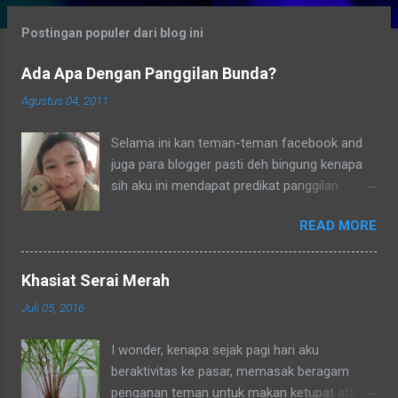
g
Postingan populer dari blog ini
a
n
Ada Apa Dengan Panggilan Bunda?
Agustus 04, 2011
Selama ini kan teman-teman facebook and
juga para blogger pasti deh bingung kenapa
sih aku ini mendapat predikat panggilan
sebagai bunda. Secara umum dalam bahasa
READ MORE
Indonesia yang baku bunda kan artinya ibu.
Lho? Koq? Aku dipanggil ibu oleh semua
yang kenal aku, termasuk tetangga-tetangga
Khasiat Serai Merah
dilingkungkungan RT tempat tinggalku
Juli 05, 2016
ataupun tetangga-tetangga ditempat tinggal
anakku. Memang aku akhirnya 90% jadi salah
I wonder, kenapa sejak pagi hari aku
satu penghuni di lingkungan RT ditempat
beraktivitas ke pasar, memasak beragam
tinggal anakku yaitu Green Bintaro Residence.
penganan teman untuk makan ketupat atau