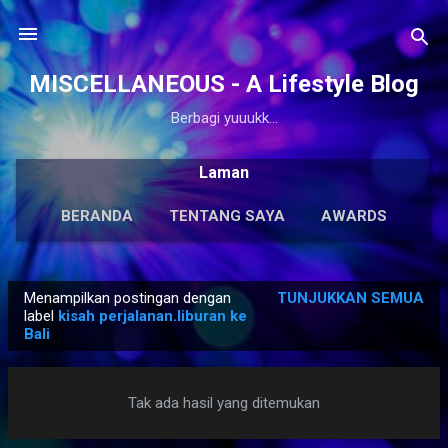
Langsung ke konten utama
MISCELLANEOUS - A Lifestyle Blog
Berbagi yuuukk...
Laman
BERANDA
TENTANG SAYA
AWARDS
ANTOLOGI
LAINNYA…
KARYA SOLO
Menampilkan postingan dengan
TUNJUKKAN SEMUA
P
label
kisah perjalanan.liburan ke
Bali
o
s
t
Tak ada hasil yang ditemukan
i
n