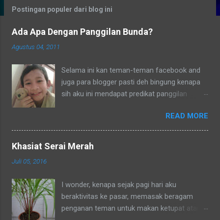
g
Postingan populer dari blog ini
a
Ada Apa Dengan Panggilan Bunda?
n
Agustus 04, 2011
Selama ini kan teman-teman facebook and
juga para blogger pasti deh bingung kenapa
sih aku ini mendapat predikat panggilan
sebagai bunda. Secara umum dalam bahasa
READ MORE
Indonesia yang baku bunda kan artinya ibu.
Lho? Koq? Aku dipanggil ibu oleh semua
yang kenal aku, termasuk tetangga-tetangga
Khasiat Serai Merah
dilingkungkungan RT tempat tinggalku
Juli 05, 2016
ataupun tetangga-tetangga ditempat tinggal
anakku. Memang aku akhirnya 90% jadi salah
I wonder, kenapa sejak pagi hari aku
satu penghuni di lingkungan RT ditempat
beraktivitas ke pasar, memasak beragam
tinggal anakku yaitu Green Bintaro Residence.
penganan teman untuk makan ketupat atau
Para ojeckers (yang udah kenal tentunya) pun