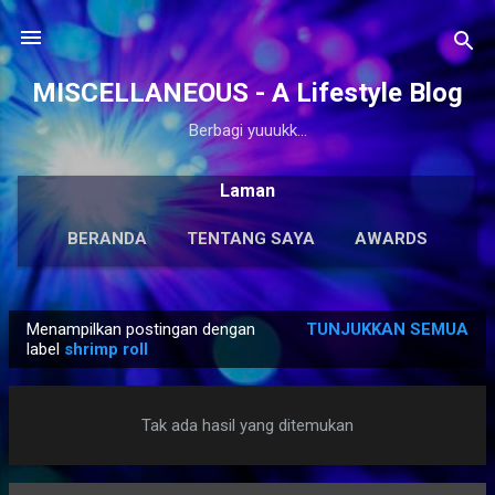
Langsung ke konten utama
MISCELLANEOUS - A Lifestyle Blog
Berbagi yuuukk...
Laman
BERANDA
TENTANG SAYA
AWARDS
ANTOLOGI
LAINNYA…
KARYA SOLO
Menampilkan postingan dengan
TUNJUKKAN SEMUA
P
label
shrimp roll
o
s
Tak ada hasil yang ditemukan
t
i
n