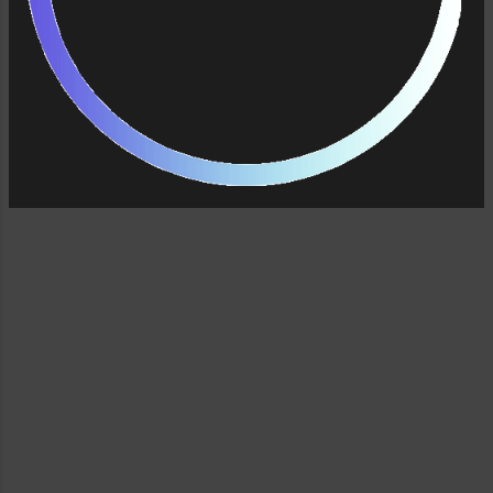
sedang aku dengarkan di layar laptopku.
Judul lagu itu INDONESIAKU INDONESIAMU,
Ciptaan Rainer Scheunemann, begitu
tertulis di caption nya . Lagu indah dengan
untaian kata-kata yang mendayu-dayu
menyentuh daun telingaku dan membuat aku
s...