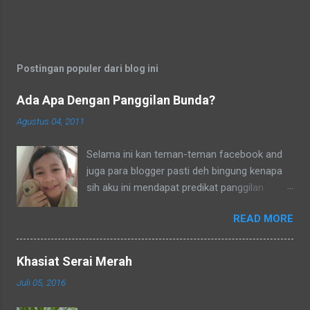
Postingan populer dari blog ini
Ada Apa Dengan Panggilan Bunda?
Agustus 04, 2011
Selama ini kan teman-teman facebook and
juga para blogger pasti deh bingung kenapa
sih aku ini mendapat predikat panggilan
sebagai bunda. Secara umum dalam bahasa
READ MORE
Indonesia yang baku bunda kan artinya ibu.
Lho? Koq? Aku dipanggil ibu oleh semua
yang kenal aku, termasuk tetangga-tetangga
Khasiat Serai Merah
dilingkungkungan RT tempat tinggalku
Juli 05, 2016
ataupun tetangga-tetangga ditempat tinggal
anakku. Memang aku akhirnya 90% jadi salah