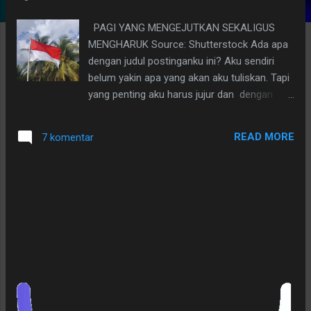
g
PAGI YANG MENGEJUTKAN SEKALIGUS
a
MENGHARUK Source: Shutterstock Ada apa
n
dengan judul postinganku ini? Aku sendiri
belum yakin apa yang akan aku tuliskan. Tapi
yang penting aku harus jujur dan dengan
spontanitas mengakui aku memang sangat
tidak mengutamakan dan menyisihkan waktu
READ MORE
7 komentar
untuk membaca berita dan/atau
pengetahuan apa saja secara luas. Hal yang
sangat dibutuhkan oleh seorang blogger
untuk memiliki pengetahuan bahasa yang
melimpay luas yang akan sangat
mendukungnya agar bisa mengulik dan
mengolah bahan bacaan agar menjadi bahan
tulisan yang menarik, bahkan berbobot.
Inilah aku sekarang dengan Pagi yang
Mengejutkan Sekaligus Mengharukam
Sebuah lagu dengan irama yang menarik