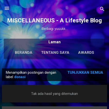
Langsung ke konten utama
MISCELLANEOUS - A Lifestyle Blog
Berbagi yuuukk...
Laman
BERANDA
TENTANG SAYA
AWARDS
ANTOLOGI
LAINNYA…
KARYA SOLO
Menampilkan postingan dengan
TUNJUKKAN SEMUA
P
label
donasi
o
s
Tak ada hasil yang ditemukan
t
i
n