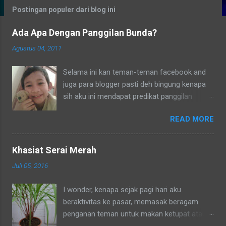
g
Postingan populer dari blog ini
a
Ada Apa Dengan Panggilan Bunda?
n
Agustus 04, 2011
Selama ini kan teman-teman facebook and
juga para blogger pasti deh bingung kenapa
sih aku ini mendapat predikat panggilan
sebagai bunda. Secara umum dalam bahasa
READ MORE
Indonesia yang baku bunda kan artinya ibu.
Lho? Koq? Aku dipanggil ibu oleh semua
yang kenal aku, termasuk tetangga-tetangga
Khasiat Serai Merah
dilingkungkungan RT tempat tinggalku
Juli 05, 2016
ataupun tetangga-tetangga ditempat tinggal
anakku. Memang aku akhirnya 90% jadi salah
I wonder, kenapa sejak pagi hari aku
satu penghuni di lingkungan RT ditempat
beraktivitas ke pasar, memasak beragam
tinggal anakku yaitu Green Bintaro Residence.
penganan teman untuk makan ketupat atau
Para ojeckers (yang udah kenal tentunya) pun