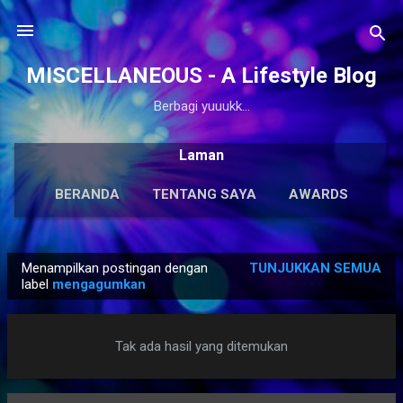
Langsung ke konten utama
MISCELLANEOUS - A Lifestyle Blog
Berbagi yuuukk...
Laman
BERANDA
TENTANG SAYA
AWARDS
ANTOLOGI
LAINNYA…
KARYA SOLO
Menampilkan postingan dengan
TUNJUKKAN SEMUA
P
label
mengagumkan
o
s
Tak ada hasil yang ditemukan
t
i
n