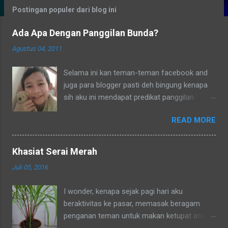
g
Postingan populer dari blog ini
a
Ada Apa Dengan Panggilan Bunda?
n
Agustus 04, 2011
Selama ini kan teman-teman facebook and
juga para blogger pasti deh bingung kenapa
sih aku ini mendapat predikat panggilan
sebagai bunda. Secara umum dalam bahasa
READ MORE
Indonesia yang baku bunda kan artinya ibu.
Lho? Koq? Aku dipanggil ibu oleh semua
yang kenal aku, termasuk tetangga-tetangga
Khasiat Serai Merah
dilingkungkungan RT tempat tinggalku
Juli 05, 2016
ataupun tetangga-tetangga ditempat tinggal
anakku. Memang aku akhirnya 90% jadi salah
I wonder, kenapa sejak pagi hari aku
satu penghuni di lingkungan RT ditempat
beraktivitas ke pasar, memasak beragam
tinggal anakku yaitu Green Bintaro Residence.
penganan teman untuk makan ketupat atau
Para ojeckers (yang udah kenal tentunya) pun