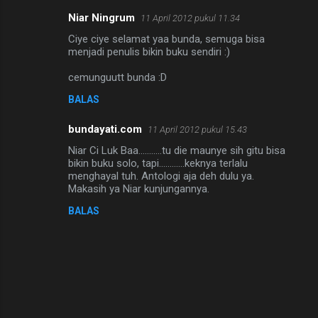
Niar Ningrum
11 April 2012 pukul 11.34
Ciye ciye selamat yaa bunda, semuga bisa
menjadi penulis bikin buku sendiri :)
cemunguutt bunda :D
BALAS
bundayati.com
11 April 2012 pukul 15.43
Niar Ci Luk Baa...........tu die maunye sih gitu bisa
bikin buku solo, tapi............keknya terlalu
menghayal tuh. Antologi aja deh dulu ya.
Makasih ya Niar kunjungannya.
BALAS