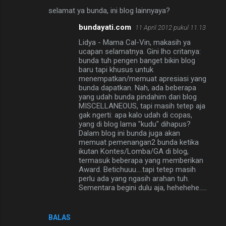
selamat ya bunda, ini blog lainnyaya?
bundayati.com
11 April 2012 pukul 11.13
Lidya - Mama Cal-Vin, makasih ya
ucapan selamatnya. Gini lho critanya:
bunda tuh pengen banget bikin blog
baru tapi khusus untuk
menempatkan/memuat apresiasi yang
bunda dapatkan. Nah, ada beberapa
yang udah bunda pindahim dari blog
MISCELLANEOUS, tapi masih tetep aja
gak ngerti: apa kalo udah di copas,
yang di blog lama "kudu" dihapus?
Dalam blog ini bunda juga akan
memuat pemenangan2 bunda ketika
ikutan Kontes/Lomba/GA di blog,
termasuk beberapa yang memberikan
Award. Betichuuu....tapi tetep masih
perlu ada yang ngasih arahan tuh.
Sementara begini dulu aja, hehehehe.....
BALAS