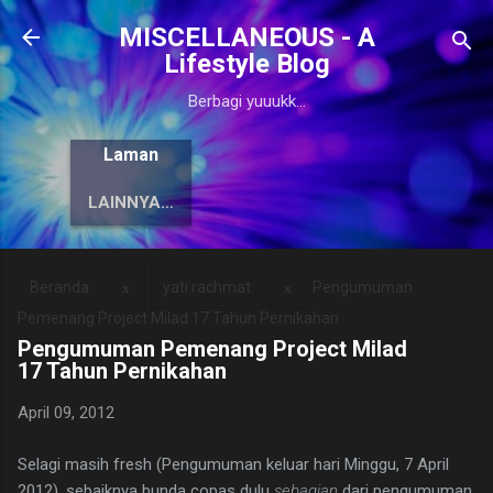
Langsung ke konten utama
MISCELLANEOUS - A
Lifestyle Blog
Berbagi yuuukk...
Laman
LAINNYA…
Beranda
yati rachmat
Pengumuman
Pemenang Project Milad 17 Tahun Pernikahan
Pengumuman Pemenang Project Milad
17 Tahun Pernikahan
April 09, 2012
Selagi masih fresh (Pengumuman keluar hari Minggu, 7 April
2012), sebaiknya bunda copas dulu
sebagian
dari pengumuman