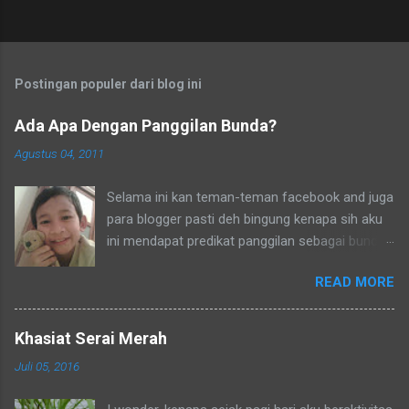
Postingan populer dari blog ini
Ada Apa Dengan Panggilan Bunda?
Agustus 04, 2011
Selama ini kan teman-teman facebook and juga
para blogger pasti deh bingung kenapa sih aku
ini mendapat predikat panggilan sebagai bunda.
Secara umum dalam bahasa Indonesia yang
READ MORE
baku bunda kan artinya ibu. Lho? Koq? Aku
dipanggil ibu oleh semua yang kenal aku,
termasuk tetangga-tetangga dilingkungkungan
Khasiat Serai Merah
RT tempat tinggalku ataupun tetangga-tetangga
Juli 05, 2016
ditempat tinggal anakku. Memang aku akhirnya
90% jadi salah satu penghuni di lingkungan RT