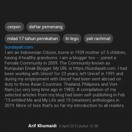
cerpen.
daftar pemenang
milad 17 tahun pernikahan
tri lego
yati rachmat
bundayati.com
I am an Indonesian Citizen, borne in 1939 mother of 5 children,
having 4 healthy grandsons. I am a blogger too -- joined a
Female Community in 2009. The Community known as
Kumpulan Emak Blogger. My URL is https://bundayati.com. I had
been working with Unicef for 23 years, left Unicef in 1991 and
during my employment with Unicef had been sent abroad on
duty to three Asian Countries: Thailand, Philipines and Viet-
Nam.(so very long time ago in 1983). A compilation of my
selected articles from my blog had been self-publishing in Feb
'15 entitled Me and My Life and 19 (nineteen) anthologies in
2019. More of less that's so far my introduction to all readers.
Arif Khumaidi
9 April 2012 pukul 10.38
K