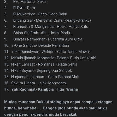
3. Eko Hartono- Sekar
4. El Eyra- Dara
5. El Mukarrima- Gado-Gado Bakri
6. Endang Ssn- Mencintai Cinta (Keangkuhanku)
7. Fransiska S. Manginsela- Hatiku Hanya Satu
8. Ghina Shafirah- Abi ...Ummi Rindu ...
9. Ghiyats Ramadhan- Pudarnya Aura Citra
10. Ir-One Sandza- Dekade Penantian
11. Iruka Danishwara Widodo- Cinta Tanpa Mawar
12. Miftahuljannah Monoarfa- Pelangi Putih Untuk Abi
13. Niken Larasati- Romansa Telaga Senja
14. Niken Suyanti- Sepiring Dua Sendok
15. Nurjannah Jaimbum- Cinta Sampai Mati
16. Sakura Hinata- Lelaki Monogami
17.
Yati Rachmat- Kamboja Tiga Warna
Mudah-mudahan Buku Antologinya cepat sampai ketangan
bunda, hehehehe.... Bangga juga bunda akan satu buku
dengan penulis-penulis muda berbakat.