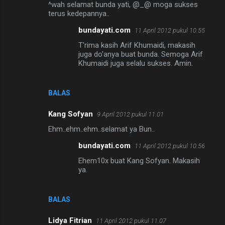
^wah selamat bunda yati, @_@ moga sukses
o
terus kedepannya..
m
bundayati.com
11 April 2012 pukul 10.55
e
T'rima kasih Arif Khumaidi, makasih
n
juga do'anya buat bunda. Semoga Arif
Khumaidi juga selalu sukses. Amin.
t
a
r
BALAS
Kang Sofyan
9 April 2012 pukul 11.01
Ehm..ehm..ehm..selamat ya Bun..
bundayati.com
11 April 2012 pukul 10.56
Ehem10x buat Kang Sofyan. Makasih
ya.
BALAS
Lidya Fitrian
11 April 2012 pukul 11.07