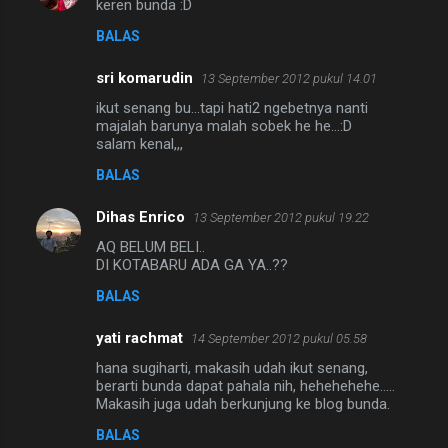
keren bunda :D
BALAS
sri komarudin
13 September 2012 pukul 14.01
ikut senang bu...tapi hati2 ngebetnya nanti
majalah barunya malah sobek he he...:D
salam kenal,,,
BALAS
Dihas Enrico
13 September 2012 pukul 19.22
AQ BELUM BELI..
DI KOTABARU ADA GA YA..??
BALAS
yati rachmat
14 September 2012 pukul 05.58
hana sugiharti, makasih udah ikut senang,
berarti bunda dapat pahala nih, hehehehehe.....
Makasih juga udah berkunjung ke blog bunda.
BALAS