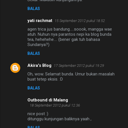
BALAS
yati rachmat
15 September 2012 pukul 18.52
agen trica jus bandung.....soook, mangga wae
atuh. Nuhun nya parantos nepi ka blog bunda
tea, hehehehe.... (bener gak tuh bahasa
Sundanya?)
BALAS
Akira's Blog
17 September 2012 pukul 19.29
Oh, wow. Selamat bunda. Umur bukan masalah
buat tetep eksis. :D
BALAS
Outbound di Malang
18 September 2012 pukul 12.36
nice post :)
ditunggu kunjungan baliknya yaah ,
BALAS