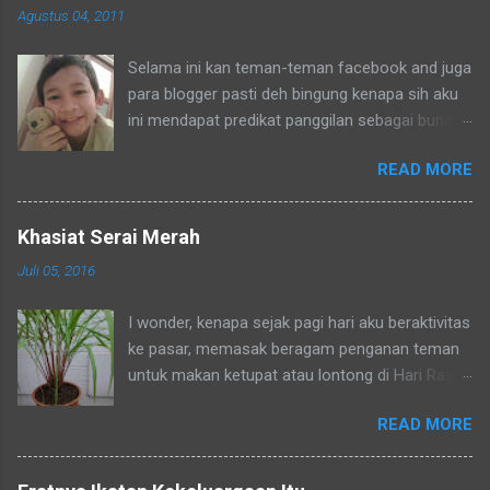
Agustus 04, 2011
Selama ini kan teman-teman facebook and juga
para blogger pasti deh bingung kenapa sih aku
ini mendapat predikat panggilan sebagai bunda.
Secara umum dalam bahasa Indonesia yang
READ MORE
baku bunda kan artinya ibu. Lho? Koq? Aku
dipanggil ibu oleh semua yang kenal aku,
termasuk tetangga-tetangga dilingkungkungan
Khasiat Serai Merah
RT tempat tinggalku ataupun tetangga-tetangga
Juli 05, 2016
ditempat tinggal anakku. Memang aku akhirnya
90% jadi salah satu penghuni di lingkungan RT
I wonder, kenapa sejak pagi hari aku beraktivitas
ditempat tinggal anakku yaitu Green Bintaro
ke pasar, memasak beragam penganan teman
Residence. Para ojeckers (yang udah kenal
untuk makan ketupat atau lontong di Hari Raya
tentunya) pun memanggilku dengan sebutan
yang sudah di ambang pintu -- aku tidak
bunda. Sebenarnya ada cerita yang khusus
READ MORE
merasakan penat dan lelah, bahkan aku begitu
kenapa akhirnya semua yang kenal denganku
semangat, rasanya badanku sehaaat banget.
mengenalku dengan sebutan bunda , sampai-
Ternyata mengkonsumsi minuman sereh merah
sampai Pak RT dilingkungan pun terkadang