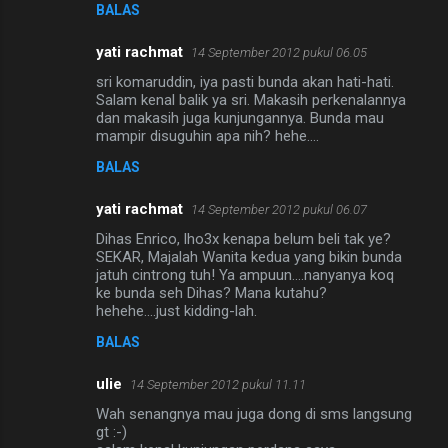
BALAS
yati rachmat
14 September 2012 pukul 06.05
sri komaruddin, iya pasti bunda akan hati-hati.
Salam kenal balik ya sri. Makasih perkenalannya
dan makasih juga kunjungannya. Bunda mau
mampir disuguhin apa nih? hehe....
BALAS
yati rachmat
14 September 2012 pukul 06.07
Dihas Enrico, lho3x kenapa belum beli tak ye?
SEKAR, Majalah Wanita kedua yang bikin bunda
jatuh cintrong tuh! Ya ampuun....nanyanya koq
ke bunda seh Dihas? Mana kutahu?
hehehe....just kidding-lah.
BALAS
ulie
14 September 2012 pukul 11.11
Wah senangnya mau juga dong di sms langsung
gt :-)