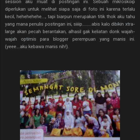
session aku muat di postingan ini. Sebuah mikroskoip
diperlukan untuk melihat siapa saja di foto ini karena terlalu
kecil, hehehehehe...., tapi biarpun merupakan titik thok aku tahu
yang mana penulis postingan ini, siiiip..........abis kalo dibikin xtra-
large akan pecah berantakan, alhasil gak keliatan donk wajah-
wajah optimis para blogger perempuan yang manis ini.
(yeee....aku kebawa manis nih!).