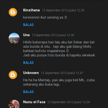
Kinzihana
13 September 2012 pukul 12.35
K
kereeennn ikut seneng ya :D
o
BALAS
m
e
Una
13 September 2012 pukul 12.36
n
Hihihi beberapa hari lalu aku liat Sekar dan liat
t
ada bunda di situ... tapi aku gak bilang hihihi...
bahkan kufoto majalahnya :D
a
Jadi aku punya foto bunda di hapeku wkwkwk
r
BALAS
Unknown
13 September 2012 pukul 12.47
Ha ha ha Mantap,..pas aku juga beli Mb,...coba
sekarang aku buka lagi,..
BALAS
Nunu el Fasa
13 September 2012 pukul 12.59