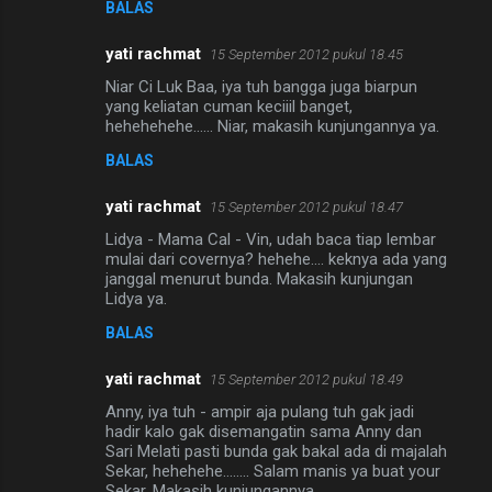
BALAS
yati rachmat
15 September 2012 pukul 18.45
Niar Ci Luk Baa, iya tuh bangga juga biarpun
yang keliatan cuman keciiil banget,
hehehehehe...... Niar, makasih kunjungannya ya.
BALAS
yati rachmat
15 September 2012 pukul 18.47
Lidya - Mama Cal - Vin, udah baca tiap lembar
mulai dari covernya? hehehe.... keknya ada yang
janggal menurut bunda. Makasih kunjungan
Lidya ya.
BALAS
yati rachmat
15 September 2012 pukul 18.49
Anny, iya tuh - ampir aja pulang tuh gak jadi
hadir kalo gak disemangatin sama Anny dan
Sari Melati pasti bunda gak bakal ada di majalah
Sekar, hehehehe........ Salam manis ya buat your
Sekar. Makasih kunjungannya.