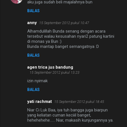
aku juga sudah beli majalahnya bun
BALAS
anny
15 September 2012 pukul 10.47
Alhamdulillah Bunda senang dengan acara
tersebut walau kesusahan nyari2 patung kartini
di monas ya Bun :)
Bunda mantap banget semangatnya :D
BALAS
agen trica jus bandung
15 September 2012 pukul 13.23
izin nyimak
BALAS
yati rachmat
15 September 2012 pukul 18.45
Niar Ci Luk Baa, iya tuh bangga juga biarpun
yang keliatan cuman keciiil banget,
hehehehehe...... Niar, makasih kunjungannya ya.