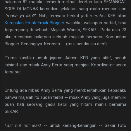
halaman 82 mataku terhenti melihat deretan kata SEMANGAT
SORE DI MONAS kemudian jelalatan sang mata mencari-cari
:
"mana ya aku?".
Nah, ternyata berkat jadi
member
KEB alias
Kumpulan Emak-Emak Blogger
wajahku, walaupun sedikit, bisa
terpampang di sebuah Majalah Wanita, SEKAR. Pada usia 73
aku menghias halaman sebuah majalah bersama Komunitas
Blogger. Senangnya. Kereeen.......(muji sendiri aja deh!).
T'rima kasihku untuk jajaran Admin KEB yang aktif, penuh
inisiatif dan mbak Anny Berta yang menjadi Koordinator acara
tersebut.
Untung ada mbak Anny Berta yang memberitahukan kepadaku
bahwa majalah itu sudah terbit -- mbak Anny yang juga memiliki
buah hati seorang gadis kecil yang hitam manis bernama
SEKAR..
Last but not least
-- untuk kenang-kenangan -- Sekar foto