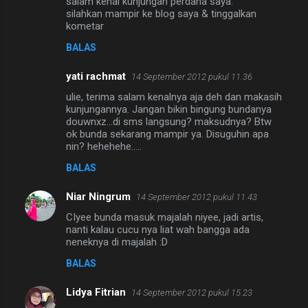
salam kenal kunjungan perdana saya.
silahkan mampir ke blog saya & tinggalkan
kometar
BALAS
yati rachmat
14 September 2012 pukul 11.36
ulie, terima salam kenalnya aja deh dan makasih
kunjungannya. Jangan bikin bingung bundanya
douwnxz...di sms langsung? maksudnya? Btw
ok bunda sekarang mampir ya. Disuguhin apa
nin? hehehehe.....
BALAS
Niar Ningrum
14 September 2012 pukul 11.43
CIyee bunda masuk majalah niyee, jadi artis,
nanti kalau cucu nya liat wah bangga ada
neneknya di majalah :D
BALAS
Lidya Fitrian
14 September 2012 pukul 15.23