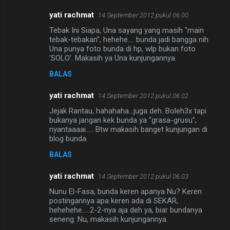
yati rachmat
14 September 2012 pukul 06.00
Tebak Ini Siapa, Una sayang yang masih "main
tebak-tebakan", hehehe.... bunda jadi bangga nih
Una punya foto bunda di hp, wlp bukan foto
'SOLO'. Makasih ya Una kunjungannya.
BALAS
yati rachmat
14 September 2012 pukul 06.02
Jejak Rantau, hahahaha...juga deh. Boleh3x tapi
bukanya jangan kek bunda ya "grasa-grusu",
nyantaaaai..... Btw makasih banget kunjungan di
blog bunda.
BALAS
yati rachmat
14 September 2012 pukul 06.03
Nunu El-Fasa, bunda keren apanya Nu? Keren
postingannya apa keren ada di SEKAR,
hehehehe.....2-2-nya aja deh ya, biar bundanya
seneng. Nu, makasih kunjungannya.