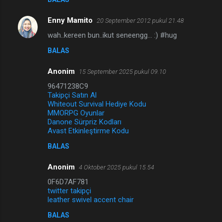
Enny Mamito
20 September 2012 pukul 21.48
wah..kereen bun..ikut seneengg... :) #hug
BALAS
Anonim
15 September 2025 pukul 09.10
96471238C9
Takipçi Satın Al
Whiteout Survival Hediye Kodu
MMORPG Oyunlar
Danone Sürpriz Kodları
Avast Etkinleştirme Kodu
BALAS
Anonim
4 Oktober 2025 pukul 15.54
0F6D7AF781
twitter takipçi
leather swivel accent chair
BALAS