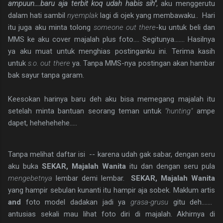
ampuun....baru aja terbit koq udah habis sih"
, aku menggerutu
dalam hati sambil
nyemplak
lagi di ojek yang membawaku.. Hari
itu juga aku minta tolong
someone out there
-ku untuk beli dan
MMS ke aku cover majalah plus foto.... Segitunya....... Hasilnya
ya aku muat untuk menghias postinganku ini. Terima kasih
untuk
s.o. out there
ya. Tanpa MMS-nya postingan akan hambar
bak sayur tanpa garam.
Keesokan harinya baru deh aku bisa memegang majalah itu
setelah minta bantuan seorang teman untuk
"hunting"
ampe
dapet, hehehehehe.....
Tanpa melihat daftar isi -- karena udah gak sabar, dengan seru
aku buka
SEKAR, Majalah Wanita
itu dan dengan seru pula
mengebetnya
lembar demi lembar.
SEKAR, Majalah Wanita
yang hampir sebulan kunanti itu hampir aja sobek. Maklum artis
and
foto model dadakan jadi ya
grasa-grusu
gitu deh.......
antusias sekali mau lihat foto diri di majalah. Akhirnya di